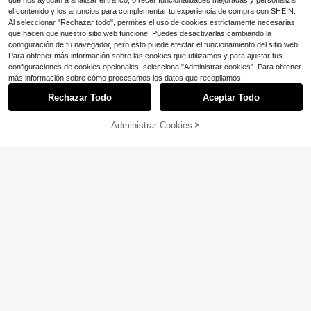
que nos ayudan a analizar el tráfico, ofrecer funcionalidades mejoradas y personalizar
s brillantes, tacones de trabajo, tac
el contenido y los anuncios para complementar tu experiencia de compra con SHEIN.
ones altos para fiestas navideñas, z
Al seleccionar "Rechazar todo", permites el uso de cookies estrictamente necesarias
apatos formales para fiestas de vac
que hacen que nuestro sitio web funcione. Puedes desactivarlas cambiando la
aciones
configuración de tu navegador, pero esto puede afectar el funcionamiento del sitio web.
Para obtener más información sobre las cookies que utilizamos y para ajustar tus
configuraciones de cookies opcionales, selecciona "Administrar cookies". Para obtener
más información sobre cómo procesamos los datos que recopilamos,
Rechazar Todo
Aceptar Todo
AÑADIR A LA
Administrar Cookies
COMPRA AHORA
BOLSA