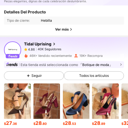
Piezas elegantes, dignas de cada celebración deslumbrante.
40K Seguidores
4.86
Detalles Del Producto
Tipo de cierre:
Hebilla
40K Seguidores
4.86
Ver más
Tidal Uprising
40K Seguidores
4.86
k***5
pagó
Hace 1 día
46K+ Vendido recientemente
19K+ Recompra
40K Seguidores
4.86
Esta tienda está seleccionada como
「Botique de moda」
Seguir
Todos los artículos
40K Seguidores
4.86
40K Seguidores
4.86
40K Seguidores
4.86
27
28
28
28
3
$
.36
$
.80
$
.53
$
.89
$