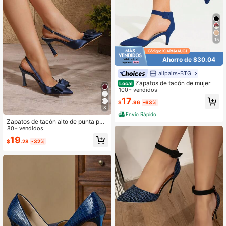
15
Ahorro de $30.04
allpairs-BTG
Zapatos de tacón de mujer
Local
100+ vendidos
17
$
.96
-63%
8
Envío Rápido
Zapatos de tacón alto de punta par
a mujer en satén azul marino con la
80+ vendidos
zo 3D, silueta curva elegante, ambi
19
$
.28
-32%
ente sofisticado elegante y románti
co