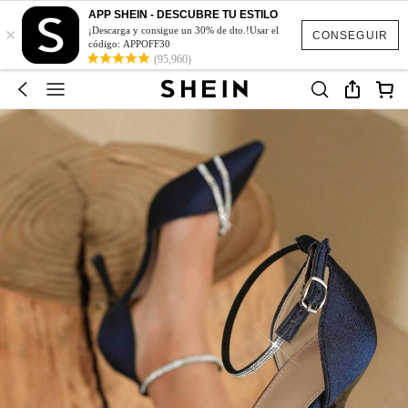
APP SHEIN - DESCUBRE TU ESTILO
×
¡Descarga y consigue un 30% de dto.!Usar el
CONSEGUIR
código: APPOFF30
(95,960)