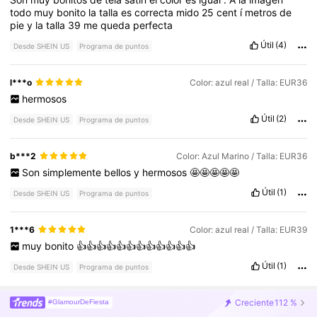
todo
muy
bonito
la
talla
es
correcta
mido
25
cent
í
metros
de
pie
y
la
talla
39
me
queda
perfecta
Útil
(4)
Desde SHEIN US
Programa de puntos
l***o
Color: azul real / Talla: EUR36
hermosos
Útil
(2)
Desde SHEIN US
Programa de puntos
b***2
Color: Azul Marino / Talla: EUR36
Son
simplemente
bellos
y
hermosos
🤩🤩🤩🤩🤩
Útil
(1)
Desde SHEIN US
Programa de puntos
1***6
Color: azul real / Talla: EUR39
muy
bonito
👍👍👍👍👍👍👍👍👍👍👍👍
Útil
(1)
Desde SHEIN US
Programa de puntos
Creciente
112 %
#GlamourDeFiesta