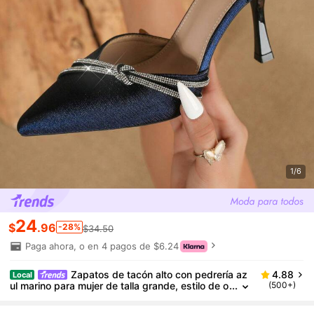
1/6
24
$
.96
-28%
$34.50
Paga ahora, o en 4 pagos de $6.24
Zapatos de tacón alto con pedrería az
4.88
Local
ul marino para mujer de talla grande, estilo de o
(500+)
ficina cómodo con punta afilada y tacón de agu
ja