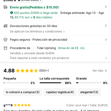
Envío gratis(Pedidos ≥ $15.00)
500 puntos SHEIN si llega tarde
Entrega estimada:
Ago 13 - Ago
19,
85.11% son ≤
8
días hábiles
Devoluciones gratuitas en 30 días
Se aplican los términos y condiciones
Pagos seguros · Protección de privacidad
Procedente de
Tidal Uprising
Almacén de EE. UU.
Vendido y enviado desde SHEIN.
Para reportar a este vendedor y/o producto
4.88
(500+)
Ver más
Pequeña
La talla corresponde
Grande
2%
89%
9%
lo volveré a comprar
(3)
rapidez logística
(4)
elegante
(13)
g***8
Color: azul real / Talla: EUR39
Son
muy
bonitos
de
tela
satin
el
color
es
igual
.
A
la
imagen