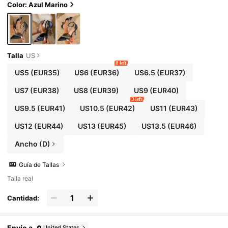
Color: Azul Marino
Talla
US
8 left
US5
(EUR35)
US6
(EUR36)
US6.5
(EUR37)
US7
(EUR38)
US8
(EUR39)
US9
(EUR40)
3 left
US9.5
(EUR41)
US10.5
(EUR42)
US11
(EUR43)
US12
(EUR44)
US13
(EUR45)
US13.5
(EUR46)
Ancho (D)
Guía de Tallas
Talla real
Cantidad:
Envío a
United States