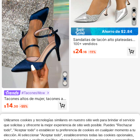
4
Ahorro de $2.84
Sandalias de tacón alto plateadas e
legantes para mujer, zapatos de tac
100+ vendidos
ón de gatito, cómodos zapatos de s
24
$
.16
-11%
alón de punta cerrada tipo Mary Ja
ne, adecuados para verano y otoño,
regalo del Día de la Madre
#TaconesWow
Tacones altos de mujer, tacones alt
os de punta puntiaguda de satén az
14
$
.30
-55%
ul marino, zapatos de material de sa
tén azul, zapatos de boda rojos, tac
ones altos de mujer azul marino, tac
Utilizamos cookies y tecnologías similares en nuestro sitio web para brindar el servicio
ones altos de material de satén, tac
ones altos de punta puntiaguda de
que solicitas y ofrecerte la mejor experiencia de sitio web posible. Puedes "Rechazar
mujer azul marino, zapatos de muje
todo", "Aceptar todo" o establecer tu preferencia de cookies en cualquier momento a tu
r de satén, tacones altos para event
elección. Al seleccionar "Aceptar todo", estableceremos todas las cookies opcionales,
os formales, tacones altos de colore