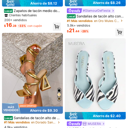
Ahorro de $8.26
Ahorro de $8.12
Material:
Poliuretano
Zapatos de tacón medio dora
#GlamourDeFiesta
Local
dos glamorosos para mujer, sandali
Ver más
Clientes habituales
Sandalias de tacón alto con p
Local
as de mula con tacón grueso de cu
200+ vendidos
unta puntiaguda de color dorado el
#1 Más vendidos
en Oro Mules Con Tacón .
ero artificial con estampado de piel
egante, tacones tipo mule con joya
16
5.9k+ vendidos
$
.28
-33%
con cupón
de serpiente metálica, para atuend
s, atuendos de primavera y verano,
También Podría Gustarte
21
os de primavera y verano
$
.44
-28%
chanclas
Recomendados
Joyas & Relojes
Accesorios de Vestir
Bolsos y E
Ahorro de $9.30
Ahorro de $2.40
Sandalias de tacón alto de m
Local
ujer con puntera cuadrada y talón a
#1 Más vendidos
en Dorado Sandalias de tacón para mujer
MUSERA
Ahorro de $7.68
simétrico, de estilo elegante y casu
4.9k+ vendidos