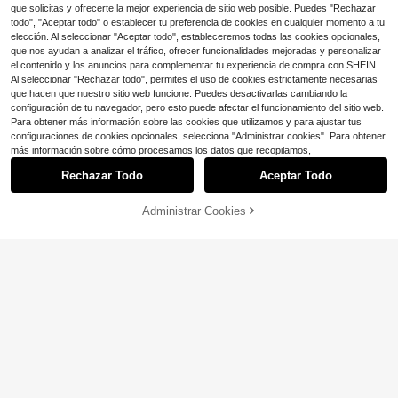
que solicitas y ofrecerte la mejor experiencia de sitio web posible. Puedes "Rechazar
todo", "Aceptar todo" o establecer tu preferencia de cookies en cualquier momento a tu
elección. Al seleccionar "Aceptar todo", estableceremos todas las cookies opcionales,
que nos ayudan a analizar el tráfico, ofrecer funcionalidades mejoradas y personalizar
el contenido y los anuncios para complementar tu experiencia de compra con SHEIN.
Al seleccionar "Rechazar todo", permites el uso de cookies estrictamente necesarias
que hacen que nuestro sitio web funcione. Puedes desactivarlas cambiando la
configuración de tu navegador, pero esto puede afectar el funcionamiento del sitio web.
Para obtener más información sobre las cookies que utilizamos y para ajustar tus
5
configuraciones de cookies opcionales, selecciona "Administrar cookies". Para obtener
Mostrar artículos similares con stock
Ver todo
más información sobre cómo procesamos los datos que recopilamos,
Ahorro de $21.36
Ahorro de $5.68
Rechazar Todo
Aceptar Todo
Lo sentimos, este producto está agotado.
Sandalias de tacón con punta
Local
Ahorro de $19.15
Ahorro de $36.71
Sandalias de tacón grueso con punt
cuadrada y tira entre los dedos para
¡Casi agotado!
a cuadrada y diseño de moda con a
mujer KBHAZ, mules tipo chancla d
#2 Más vendidos
en Dedos Descubiertos Sandalias de tacón para muje
Botas altas con flecos y cord
Sandalias romanas con plataf
Administrar Cookies
100+ vendidos
Local
Local
AGOTADO
bertura en los dedos, sandalias de t
e tacón bajo minimalistas sin cordo
900+ vendidos
ones para mujer, con tacón alto y p
orma y tacón de cuña para mujer, c
8
#1 Más vendidos
en Tribal Sandalias De Mujer
#2 Más vendidos
en Cremallera trasera Sandalias De Mujer
acón alto para mujer con abertura e
$
.64
-71%
nes para verano, fiesta y vacacione
18
unta abierta. Adecuadas para ocasi
on puntera abierta redondeada y re
900+ vendidos
1.7k+ vendidos
$
.62
-23%
(100+)
n los dedos, lazo y correa elástica e
s, negro
ones formales y vacaciones de ver
maches cruzados en tejido de poliu
36
n la parte trasera, zapatos de veran
42
Free Shipping
$
.69
-50%
ano
retano negro. Perfectas para fiesta
$
.25
-31%
o
s, festivales y actividades al aire lib
4-5 días hábiles
Envío gratis
re. Zapatos versátiles, que realzan l
Free Shipping
a altura e impermeables.