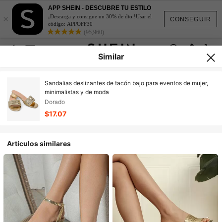
APP SHEIN - DESCUBRE TU ESTILO
×
¡Descarga y consigue un 30% de dto.!Usar el
CONSEGUIR
código: APPOFF30
(95,960)
Similar
Sandalias deslizantes de tacón bajo para eventos de mujer,
minimalistas y de moda
Dorado
$17.07
Artículos similares