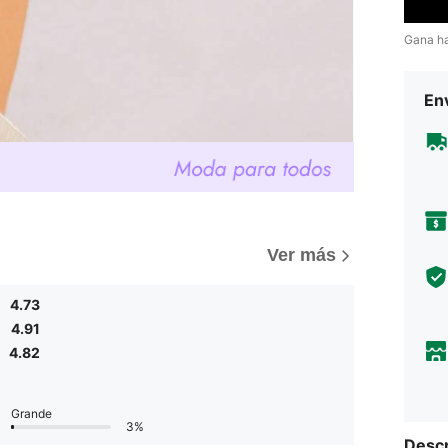
Gana h
Env
Ver más
4.73
4.91
4.82
Grande
3%
Descr