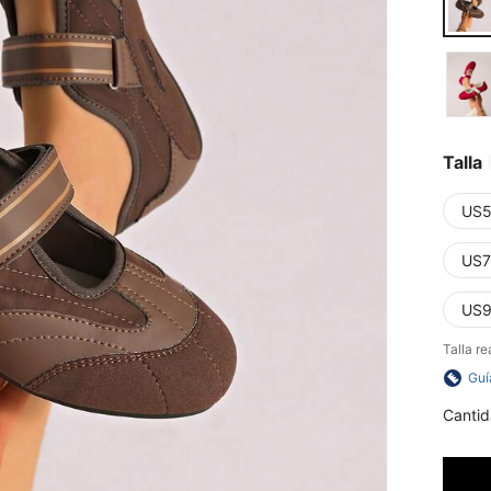
Talla
US5
US7
US9
Talla re
Guí
Cantid