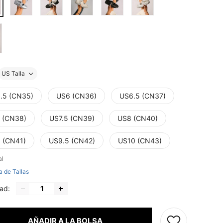
US Talla
.5 (CN35)
US6 (CN36)
US6.5 (CN37)
 (CN38)
US7.5 (CN39)
US8 (CN40)
 (CN41)
US9.5 (CN42)
US10 (CN43)
al
a de Tallas
ad:
AÑADIR A LA BOLSA