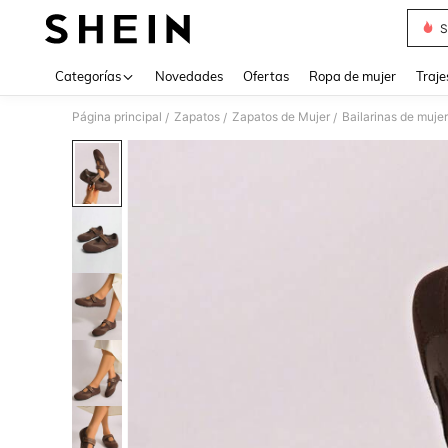
S
Use up 
Categorías
Novedades
Ofertas
Ropa de mujer
Traje
Página principal
Zapatos
Zapatos de Mujer
Bailarinas de mujer
/
/
/