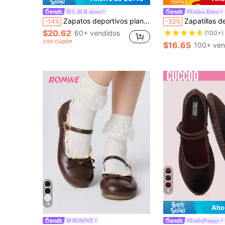
L.M.R shoes
#Estilos Retro
Zapatos deportivos planos cómodos para mujer, con punta redonda, malla hueca, cierre de gancho y bucle, casuales para exterior, clásicos para uso diario y oficina, bailarinas, zapatos de verano
Zapatillas de entrenamiento rojas con cierre de gancho y bucle para mujer, Otoño/Invierno 2025, Plana
-14%
-32%
$20.62
60+ vendidos
(100+)
con cupón
$16.65
100+ ven
6
16
Aho
ROMWE
#EstiloPreppy