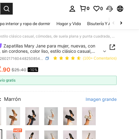
0
0
a. Press Enter to select.
pa interior y ropa de dormir
Hogar y Vida
Bisutería Y Accesorios
Be
Zapatillas Mary Jane para mujer, nuevas, con hebilla, sin cordones, color liso, estilo clásico casual, cómodas, de suela plana y punta cuadrada, para exterior y oficina
Zapatillas Mary Jane para mujer, nuevas, con
, sin cordones, color liso, estilo clásico casual,
s, de suela plana y punta cuadrada, para
SKU: sx260217160448250854794
(100+ Comentarios)
r y oficina
2
.90
$25.40
-10%
ICE AND AVAILABILITY
vío gratis
:
Marrón
Imagen grande