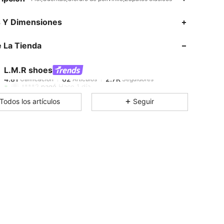
4.81
62
2.7K
s Y Dimensiones
 La Tienda
4.81
62
2.7K
L.M.R shoes
4.81
62
2.7K
Calificación
Artículos
Seguidores
t***2
pagó
Hace 1 día
Todos los artículos
Seguir
4.81
62
2.7K
4.81
62
2.7K
4.81
62
2.7K
4.81
62
2.7K