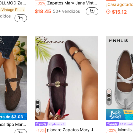
clásico y elegante de color marrón oscuro, cómodos para mujer
Zapatos Mary Jane Vintage Marrón Versátiles con Cierre de Gancho & Bucle para Mujer Primavera 2025 Nuevos Zapatos Planos Casuales de Punta Redonda
-32%
¡Casi agotado
en Vintage Pisos De Mujer
$18.45
50+ vendidos
$15.12
didos
5
13
rro de $3.03
 tacón bajo, estilo elegante, tipo ballet, para uso diario, oficina y desplazamientos, primavera y verano, tallas grandes
planare
Mnmli
#3 Más vendid
planare Zapatos Mary Jane planos de unicolor marrón, cómodos y de moda minimalista para mujer, sin cordones, adecuados para el desplazamiento diario, uso en la oficina, zapatos lindos, zapatos cómodos para mujer, apartamento, apartamento de mujer, zapatos planos marrones, zapatos elegantes para mujer, zapatos planos, zapatos Mary Jane
Mnmlis Zapatos de baile de mujer
-13%
-22%
(