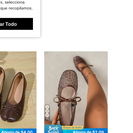
es, selecciona
 que recopilamos,
ar Todo
25
Ahorro de $4.00
Ahorro de $2.09