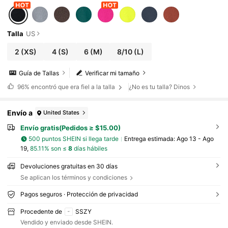
Talla
US
2
(XS)
4
(S)
6
(M)
8/10
(L)
Guía de Tallas
Verificar mi tamaño
96%
encontró que era fiel a la talla
¿No es tu talla? Dinos
Envío a
United States
Envío gratis(Pedidos ≥ $15.00)
500 puntos SHEIN si llega tarde
Entrega estimada:
Ago 13 - Ago
19,
85.11% son ≤
8
días hábiles
Devoluciones gratuitas en 30 días
Se aplican los términos y condiciones
Pagos seguros · Protección de privacidad
Procedente de
SSZY
Vendido y enviado desde SHEIN.