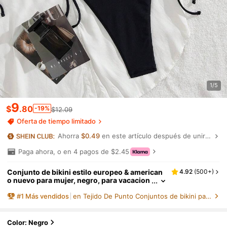
1/5
9
$
.80
-19%
$12.09
Oferta de tiempo limitado
Ahorra
$0.49
en este artículo después de unirte.
Paga ahora, o en 4 pagos de $2.45
Conjunto de bikini estilo europeo & american
4.92
(
500+
)
o nuevo para mujer, negro, para vacacion
es en la playa, verano, ropa de resort
#
1
Más vendidos
en Tejido De Punto Conjuntos de bikini para mujer
Color: Negro