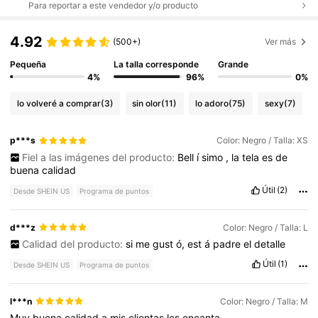
Para reportar a este vendedor y/o producto
4.92
(500+)
Ver más
Pequeña
La talla corresponde
Grande
4%
96%
0%
lo volveré a comprar
(3)
sin olor
(11)
lo adoro
(75)
sexy
(7)
p***s
Color: Negro / Talla: XS
Fiel a las imágenes del producto:
Bell
í
simo
,
la
tela
es
de
buena
calidad
Útil
(2)
Desde SHEIN US
Programa de puntos
d***z
Color: Negro / Talla: L
Calidad del producto:
si
me
gust
ó,
est
á
padre
el
detalle
Útil
(1)
Desde SHEIN US
Programa de puntos
l***n
Color: Negro / Talla: M
Muy
buena
calidad
a
mis
clientas
les
encanta