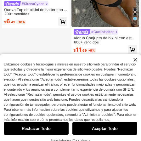
#SirenaCyber
Oceva Top de bikini de halter con a
bertura en el pecho de unicolor par
200+ vendidos
a mujer
6
$
.49
-10%
13
#CuelloHalter
Aloruh Conjunto de bikini con esta
mpado de teñido anudado para muj
600+ vendidos
er, traje de baño de mujer con decor
11
$
.69
-9%
ación de concha iridiscente sexy pa
ra fiestas y festivales de música, at
uendo de playa de vacaciones para
mujer
Utilizamos cookies y tecnologías similares en nuestro sitio web para brindar el servicio
que solicitas y ofrecerte la mejor experiencia de sitio web posible. Puedes "Rechazar
todo", "Aceptar todo" o establecer tu preferencia de cookies en cualquier momento a tu
elección. Al seleccionar "Aceptar todo", estableceremos todas las cookies opcionales,
que nos ayudan a analizar el tráfico, ofrecer funcionalidades mejoradas y personalizar
el contenido y los anuncios para complementar tu experiencia de compra con SHEIN.
Al seleccionar "Rechazar todo", permites el uso de cookies estrictamente necesarias
que hacen que nuestro sitio web funcione. Puedes desactivarlas cambiando la
configuración de tu navegador, pero esto puede afectar el funcionamiento del sitio web.
Para obtener más información sobre las cookies que utilizamos y para ajustar tus
configuraciones de cookies opcionales, selecciona "Administrar cookies". Para obtener
más información sobre cómo procesamos los datos que recopilamos,
Rechazar Todo
Aceptar Todo