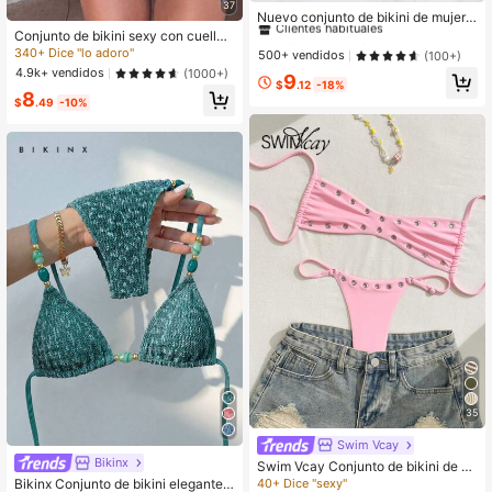
37
Clientes habituales
Nuevo conjunto de bikini de mujer e
stilo europeo y americano, para vac
Conjunto de bikini sexy con cuello
30+ Dice "queda bien"
30+ Dice "queda bien"
aciones de verano en la playa, colo
halter y lazo de color contrastante
340+ Dice "lo adoro"
Clientes habituales
Clientes habituales
500+ vendidos
(100+)
r negro
para mujer, traje de baño de moda y
4.9k+ vendidos
(1000+)
30+ Dice "queda bien"
9
cómodo para vacaciones de verano
$
.12
-18%
Clientes habituales
8
en la playa, Vacationcore
$
.49
-10%
35
Swim Vcay
Bikinx
Swim Vcay Conjunto de bikini de 2
piezas para mujer, de unicolor, sexy,
Bikinx Conjunto de bikini elegante c
40+ Dice "sexy"