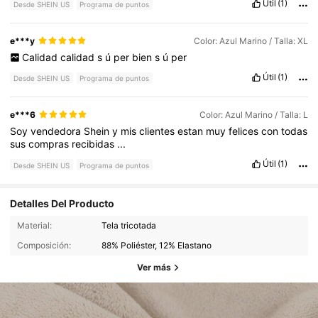
Útil
(1)
Desde SHEIN US
Programa de puntos
e***y
Color: Azul Marino / Talla: XL
Calidad
calidad
s
ú
per
bien
s
ú
per
Útil
(1)
Desde SHEIN US
Programa de puntos
e***6
Color: Azul Marino / Talla: L
Soy
vendedora
Shein
y
mis
clientes
estan
muy
felices
con
todas
sus
compras
recibidas
...
Útil
(1)
Desde SHEIN US
Programa de puntos
Detalles Del Producto
Material:
Tela tricotada
Composición:
88% Poliéster, 12% Elastano
Ver más