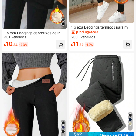
1 pieza Leggings térmicos para muj
er, pantalones de cintura alta con c
¡Casi agotado!
1 pieza Leggings deportivos de invi
ontrol de abdomen para invierno, m
erno para mujer con estampado de
80+ vendidos
200+ vendidos
antienen el calor, forro cepillado, el
gato, pantalones de yoga con forro
10
11
ásticos, ajuste ceñido, unicolor, pan
$
.34
-33%
$
.39
-12%
térmico transpirable de cintura alta
talones para senderismo, entrenami
para ciclismo al aire libre, correr, fitn
ento y yoga, adecuados para fitnes
ess, esquí en color negro
s, correr, salidas casuales en interio
res y exteriores, pantalones elegant
es de control abdominal con forro p
olar, pantalones cálidos con forro su
ave, leggings de invierno, pantalon
es de estilo deportivo casual
11
Ahorro de $7.48
4