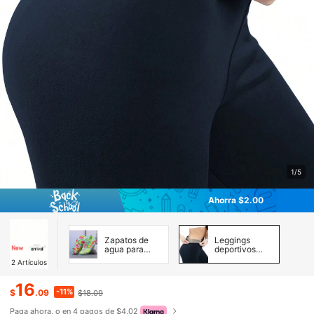
1/5
Ahorra $2.00
Zapatos de
Leggings
agua para
deportivos
mujer
Mujer
2
Artículos
16
-11%
$
.09
$18.09
Paga ahora, o en 4 pagos de $4.02