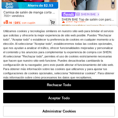
Ahorro de $2.53
6
Camisa de satén de manga corta co
SHEIN BAE
#1 Más vendidos
en Largo Tops de mujer
n cuello en V y botones de unicolor,
700+ vendidos
¡Casi agotado!
SHEIN BAE Top de satén con parch
elegante y de negocios, adecuada
8
es de encaje negro, sexy y elegant
$
.16
-24%
con cupón
para uso diario y oficina
#1 Más vendidos
#1 Más vendidos
en Largo Tops de mujer
en Largo Tops de mujer
e, con cuello halter y espalda descu
¡Casi agotado!
¡Casi agotado!
3k+ vendidos
(100+)
bierta, adecuado para fiestas, cócte
Utilizamos cookies y tecnologías similares en nuestro sitio web para brindar el servicio
#1 Más vendidos
en Largo Tops de mujer
13
les y ocasiones formales
que solicitas y ofrecerte la mejor experiencia de sitio web posible. Puedes "Rechazar
$
.72
-14%
¡Casi agotado!
todo", "Aceptar todo" o establecer tu preferencia de cookies en cualquier momento a tu
elección. Al seleccionar "Aceptar todo", estableceremos todas las cookies opcionales,
que nos ayudan a analizar el tráfico, ofrecer funcionalidades mejoradas y personalizar
el contenido y los anuncios para complementar tu experiencia de compra con SHEIN.
Al seleccionar "Rechazar todo", permites el uso de cookies estrictamente necesarias
que hacen que nuestro sitio web funcione. Puedes desactivarlas cambiando la
configuración de tu navegador, pero esto puede afectar el funcionamiento del sitio web.
Para obtener más información sobre las cookies que utilizamos y para ajustar tus
5
configuraciones de cookies opcionales, selecciona "Administrar cookies". Para obtener
más información sobre cómo procesamos los datos que recopilamos,
Ahorro de $23.00
Rechazar Todo
® Camiseta She's From Texa
Local
s, Camiseta con letra Choosin' Texa
500+ vendidos
s, Camiseta retro de estilo western
Aceptar Todo
6
$
.99
-77%
con longhorn, Camiseta de música
country, Top de orgullo regional
Free Shipping
Administrar Cookies
AÑADIR A LA BOLSA
¡11% DE DESCUENTO!
19