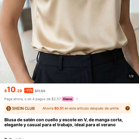
1/9
10
-11%
$
.29
$11.59
Paga ahora, o en 4 pagos de $2.57
Ahorra
$0.51
en este artículo después de unirte.
Blusa de satén con cuello y escote en V, de manga corta,
elegante y casual para el trabajo, ideal para el verano