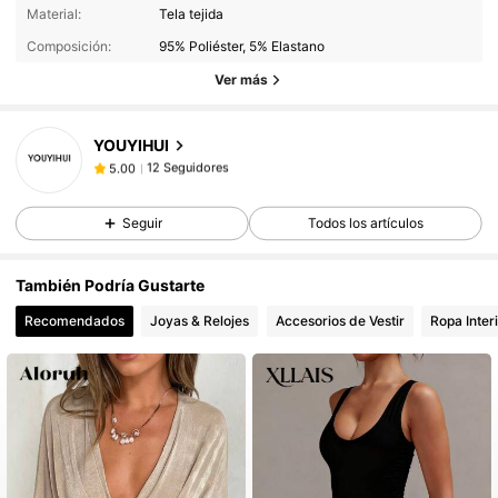
Material:
Tela tejida
12 Seguidores
5.00
Composición:
95% Poliéster, 5% Elastano
12 Seguidores
5.00
Ver más
12 Seguidores
5.00
12 Seguidores
5.00
YOUYIHUI
12 Seguidores
5.00
12 Seguidores
5.00
Seguir
Todos los artículos
12 Seguidores
5.00
También Podría Gustarte
Recomendados
Joyas & Relojes
Accesorios de Vestir
Ropa Inter