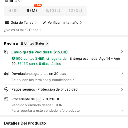
Talla
US
1 left
4
(S)
6
(M)
8/10
(L)
12
(XL)
Guía de Tallas
Verificar mi tamaño
¿No es tu talla? Dinos
Envío a
United States
Envío gratis(Pedidos ≥ $15.00)
500 puntos SHEIN si llega tarde
Entrega estimada:
Ago 14 - Ago
20,
85.11% son ≤
8
días hábiles
Devoluciones gratuitas en 30 días
Se aplican los términos y condiciones
Pagos seguros · Protección de privacidad
Procedente de
YOUYIHUI
Vendido y enviado desde SHEIN.
Para reportar a este vendedor y/o producto
Detalles Del Producto