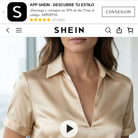
APP SHEIN - DESCUBRE TU ESTILO
×
¡Descarga y consigue un 30% de dto.!Usar el
CONSEGUIR
código: APPOFF30
(95,960)