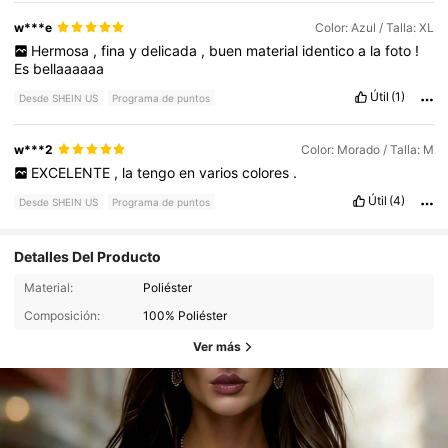
w***e
Color: Azul / Talla: XL
Hermosa
,
fina
y
delicada
,
buen
material
identico
a
la
foto
!
Es
bellaaaaaa
Útil
(1)
Desde SHEIN US
Programa de puntos
w***2
Color: Morado / Talla: M
EXCELENTE
,
la
tengo
en
varios
colores
.
Útil
(4)
Desde SHEIN US
Programa de puntos
Detalles Del Producto
Material:
Poliéster
Composición:
100% Poliéster
Ver más