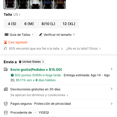
Talla
US
4
(S)
6
(M)
8/10
(L)
12
(XL)
Guía de Tallas
Verificar mi tamaño
Casi agotado
93%
encontró que era fiel a la talla
¿No es tu talla? Dinos
Envío a
United States
Envío gratis(Pedidos ≥ $15.00)
500 puntos SHEIN si llega tarde
Entrega estimada:
Ago 14 - Ago
20,
85.11% son ≤
8
días hábiles
Devoluciones gratuitas en 30 días
Se aplican los términos y condiciones
Pagos seguros · Protección de privacidad
Procedente de
YIGEQI