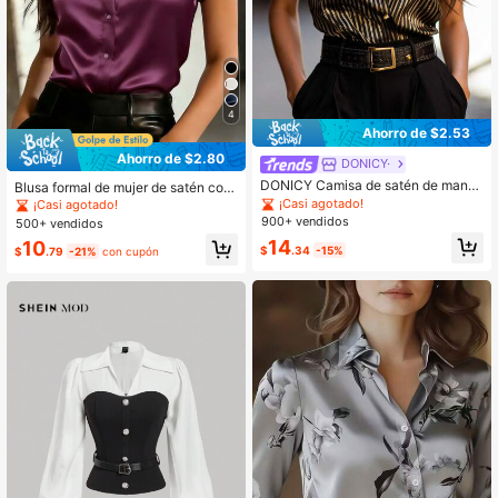
4
Ahorro de $2.53
Ahorro de $2.80
DONICY·
DONICY Camisa de satén de mang
Blusa formal de mujer de satén con
a corta con rayas negras y doradas
cuello y manga corta, con botones
¡Casi agotado!
¡Casi agotado!
para mujer, elegante y de moda par
delanteros para el verano
900+ vendidos
500+ vendidos
a salidas, citas, fiestas y uso casual
14
10
en primavera/verano
$
.34
-15%
$
.79
-21%
con cupón