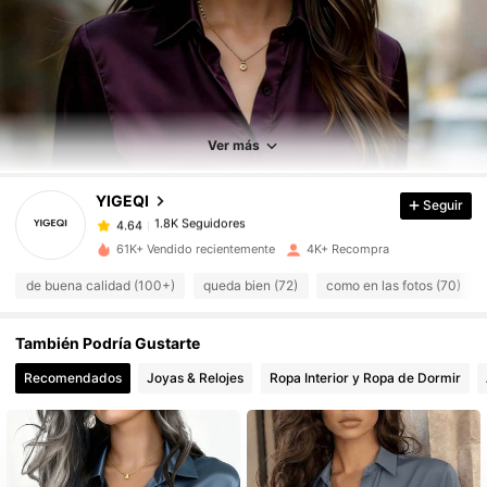
1.8K Seguidores
4.64
1.8K Seguidores
4.64
Ver más
YIGEQI
Seguir
1.8K Seguidores
4.64
l***q
pagó
Hace 1 día
61K+ Vendido recientemente
4K+ Recompra
1.8K Seguidores
4.64
de buena calidad (100+)
queda bien (72)
como en las fotos (70)
También Podría Gustarte
1.8K Seguidores
4.64
Recomendados
Joyas & Relojes
Ropa Interior y Ropa de Dormir
1.8K Seguidores
4.64
1.8K Seguidores
4.64