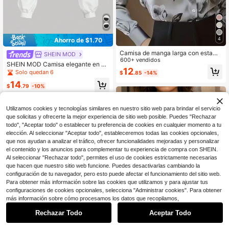
4
Ahorro de $1.70
Camisa de manga larga con estamp
SHEIN MOD
ado floral, cuello solapa, de un solo
600+ vendidos
SHEIN MOD Camisa elegante en bl
abotonadura, versátil para oficina y
12
anco y negro con cinturón para muj
Solo quedan 6
$
.85
-14%
viajes, primaveral
er, nueva ropa de año nuevo para m
14
ujer, elegante, casual de negocios, t
$
.79
-10%
ops para salir
Utilizamos cookies y tecnologías similares en nuestro sitio web para brindar el servicio
que solicitas y ofrecerte la mejor experiencia de sitio web posible. Puedes "Rechazar
todo", "Aceptar todo" o establecer tu preferencia de cookies en cualquier momento a tu
elección. Al seleccionar "Aceptar todo", estableceremos todas las cookies opcionales,
que nos ayudan a analizar el tráfico, ofrecer funcionalidades mejoradas y personalizar
el contenido y los anuncios para complementar tu experiencia de compra con SHEIN.
Al seleccionar "Rechazar todo", permites el uso de cookies estrictamente necesarias
que hacen que nuestro sitio web funcione. Puedes desactivarlas cambiando la
configuración de tu navegador, pero esto puede afectar el funcionamiento del sitio web.
Para obtener más información sobre las cookies que utilizamos y para ajustar tus
configuraciones de cookies opcionales, selecciona "Administrar cookies". Para obtener
más información sobre cómo procesamos los datos que recopilamos,
11
Rechazar Todo
Aceptar Todo
Ahorro de $3.48
4