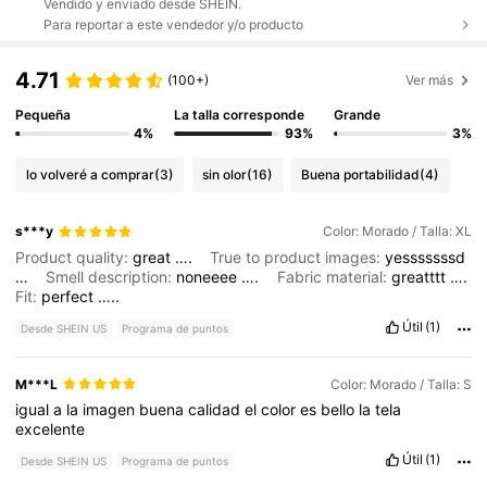
Vendido y enviado desde SHEIN.
Para reportar a este vendedor y/o producto
4.71
(100+)
Ver más
Pequeña
La talla corresponde
Grande
4%
93%
3%
lo volveré a comprar
(3)
sin olor
(16)
Buena portabilidad
(4)
s***y
Color: Morado / Talla: XL
Product quality:
great
….
True to product images:
yesssssssd
…
Smell description:
noneeee
….
Fabric material:
greatttt
….
Fit:
perfect
…..
Útil
(1)
Desde SHEIN US
Programa de puntos
M***L
Color: Morado / Talla: S
igual
a
la
imagen
buena
calidad
el
color
es
bello
la
tela
excelente
Útil
(1)
Desde SHEIN US
Programa de puntos