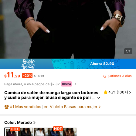
1/7
Ahorra $2.90
11
-20%
¡Últimos 3 días
$
.29
$14.19
Paga ahora, o en 4 pagos de $2.82
Camisa de satén de manga larga con botones
4.71
(
100+
)
y cuello para mujer, blusa elegante de poli
éster para dama, primavera
#
1
Más vendidos
en Violeta Blusas para mujer
Color: Morado