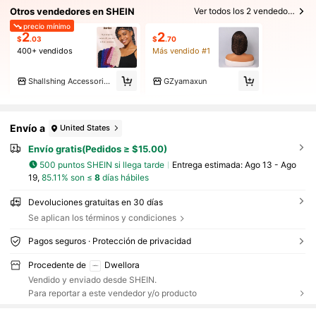
Otros vendedores en SHEIN
Ver todos los 2 vendedores
precio mínimo
2
2
$
.03
$
.70
400+ vendidos
Más vendido #1
Shallshing Accessories Store
GZyamaxun
Envío a
United States
Envío gratis(Pedidos ≥ $15.00)
500 puntos SHEIN si llega tarde
Entrega estimada:
Ago 13 - Ago
19,
85.11% son ≤
8
días hábiles
Devoluciones gratuitas en 30 días
Se aplican los términos y condiciones
Pagos seguros · Protección de privacidad
Procedente de
Dwellora
Vendido y enviado desde SHEIN.
Para reportar a este vendedor y/o producto