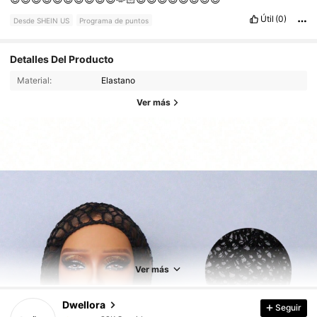
Útil
(0)
Desde SHEIN US
Programa de puntos
Detalles Del Producto
Material:
Elastano
Ver más
92K Seguidores
4.84
92K Seguidores
4.84
Ver más
Dwellora
Seguir
92K Seguidores
4.84