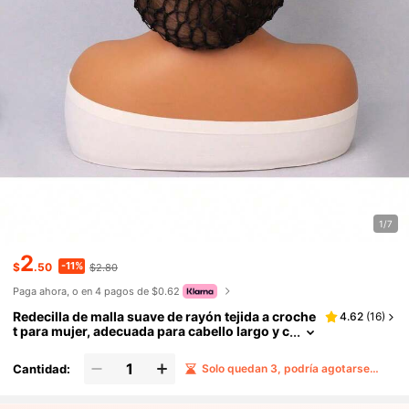
1/7
2
-11%
$
.50
$2.80
Paga ahora, o en 4 pagos de $0.62
Redecilla de malla suave de rayón tejida a croche
4.62
(
16
)
t para mujer, adecuada para cabello largo y c
orto ondulado, color negro, se puede usar c
omo cobertura o accesorio para el cabello. Regal
Cantidad:
Solo quedan 3, podría agotarse mañana
o para ella/Regalo para él/Regalo romántico/Reg
alo de amor/Regalo de pareja/Regalo del Día de S
an Valentín.