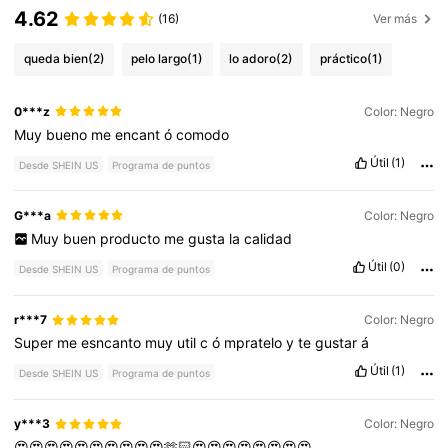
4.62
(16)
Ver más
queda bien
(2)
pelo largo
(1)
lo adoro
(2)
práctico
(1)
0***z
Color: Negro
Muy
bueno
me
encant
ó
comodo
Útil
(1)
Desde SHEIN US
Programa de puntos
G***a
Color: Negro
Muy
buen
producto
me
gusta
la
calidad
Útil
(0)
Desde SHEIN US
Programa de puntos
r***7
Color: Negro
Super
me
esncanto
muy
util
c
ó
mpratelo
y
te
gustar
á
Útil
(1)
Desde SHEIN US
Programa de puntos
y***3
Color: Negro
😍😍😍😍😍😍😍😍😍😍🫶🏻😍😍😍😍😍😍😍😍