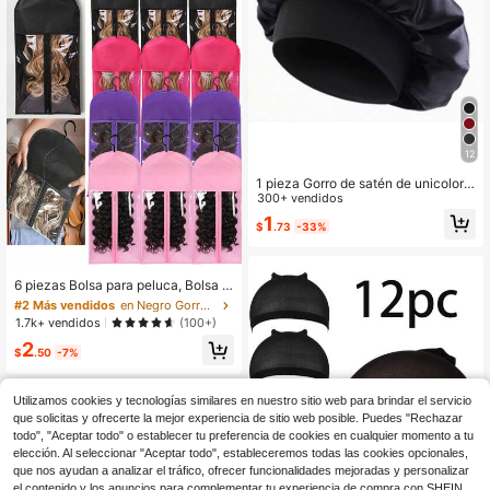
12
1 pieza Gorro de satén de unicolor p
ara mujer
300+ vendidos
1
$
.73
-33%
#2 Más vendidos
en Negro Gorros y herramientas para pelucas
Baja tasa de retorno
6 piezas Bolsa para peluca, Bolsa d
e almacenamiento de peluca, Sopor
#2 Más vendidos
#2 Más vendidos
en Negro Gorros y herramientas para pelucas
en Negro Gorros y herramientas para pelucas
te para peluca, Organizador de pelu
Baja tasa de retorno
Baja tasa de retorno
1.7k+ vendidos
(100+)
ca multiusos, Percha para peluca, H
#2 Más vendidos
en Negro Gorros y herramientas para pelucas
2
erramienta de peinado de peluca
$
.50
-7%
Baja tasa de retorno
Utilizamos cookies y tecnologías similares en nuestro sitio web para brindar el servicio
que solicitas y ofrecerte la mejor experiencia de sitio web posible. Puedes "Rechazar
todo", "Aceptar todo" o establecer tu preferencia de cookies en cualquier momento a tu
elección. Al seleccionar "Aceptar todo", estableceremos todas las cookies opcionales,
que nos ayudan a analizar el tráfico, ofrecer funcionalidades mejoradas y personalizar
el contenido y los anuncios para complementar tu experiencia de compra con SHEIN.