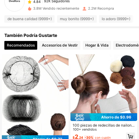
l***s
pagó
Hace 16 horas
3.8M Vendido recientemente
2.2M Recompra
92K Seguidores
4.84
de buena calidad (9999+)
muy bonito (9999+)
lo adoro (9999+)
También Podría Gustarte
92K Seguidores
4.84
Recomendados
Accesorios de Vestir
Hogar & Vida
Electrodomés
92K Seguidores
4.84
92K Seguidores
4.84
92K Seguidores
4.84
92K Seguidores
4.84
Ahorro de $0.96
100 piezas de redecillas de nailon d
uraderas, adecuadas para moños, p
100+ vendidos
92K Seguidores
4.84
einados, disponibles en negro, dora
2
$
.24
-30%
con cupón
do, marrón, tamaño de malla de 5 m