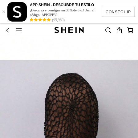
APP SHEIN - DESCUBRE TU ESTILO
×
¡Descarga y consigue un 30% de dto.!Usar el
CONSEGUIR
código: APPOFF30
(95,960)