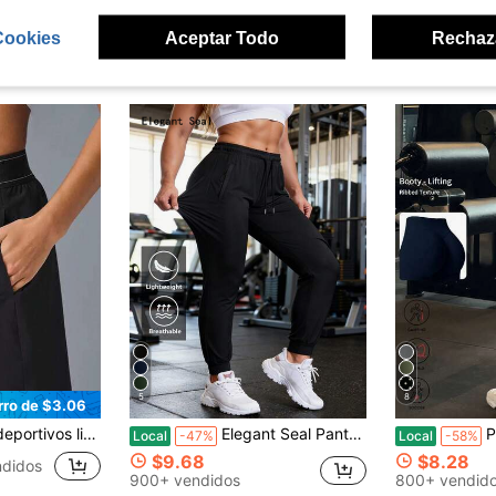
Cookies
Aceptar Todo
Rechaz
ron
5
8
rro de $3.06
ercicio holgados, transpirables y de secado rápido adecuados para correr, fitness y athleisure
Elegant Seal Pantalones deportivos ligeros y transpirables para mujer, de secado rápido y alta elasticidad, con cintura ajustable con cordón y bolsillos laterales. Pantalones de pierna cónica de corte holgado para gimnasio, correr y uso diario. Pantalones deportivos para todas las estaciones.
Pantalones de y
Local
-47%
Local
-58%
$9.68
$8.28
ndidos
900+ vendidos
800+ vendid