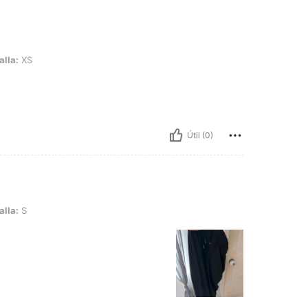
alla:
XS
Útil (0)
alla:
S