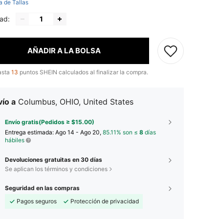
a de Tallas
ad:
AÑADIR A LA BOLSA
asta
13
puntos SHEIN calculados al finalizar la compra.
ío a
Columbus, OHIO, United States
Envío gratis(Pedidos ≥ $15.00)
Entrega estimada:
Ago 14 - Ago 20,
85.11% son ≤
8
días
hábiles
Devoluciones gratuitas en 30 días
Se aplican los términos y condiciones
Seguridad en las compras
Pagos seguros
Protección de privacidad