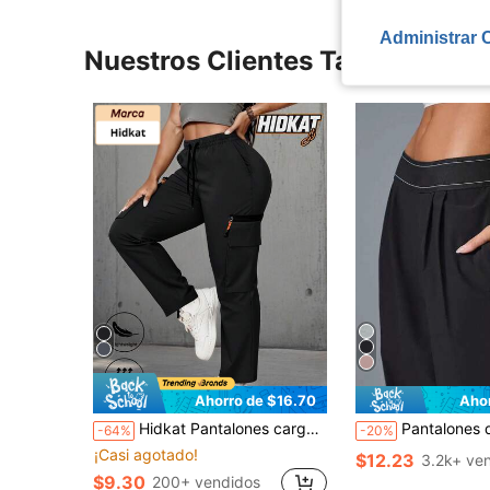
Administrar 
Nuestros Clientes También Vie
Ahorro de $16.70
Aho
Hidkat Pantalones cargo ligeros y casuales para mujer con bolsillos y cintura con cordón, adecuados para correr al aire libre y hacer ejercicio en primavera, verano y otoño
Pantalones deportivos ligeros, casuales y de secado rápido para mujer con bolsillos. Pantalones de ej
-64%
-20%
¡Casi agotado!
$12.23
3.2k+ ve
$9.30
200+ vendidos