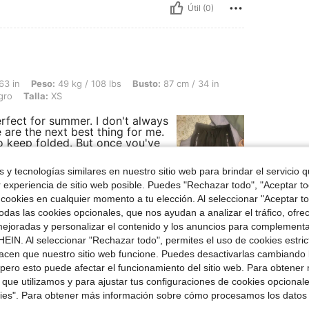
Útil (0)
 49 kg / 108 lbs, Busto: 87 cm / 34 in, Cintura: 62 cm / 24 in, Caderas: 91 cm / 36
63 in
Peso:
49 kg / 108 lbs
Busto:
87 cm / 34 in
gro
Talla:
XS
erfect for summer. I don't always
 are the next best thing for me.
to keep folded. But once you've
 and stay that way. So, easy to
tely recommend them. My size info
 y tecnologías similares en nuestro sitio web para brindar el servicio qu
r experiencia de sitio web posible. Puedes "Rechazar todo", "Aceptar t
 cookies en cualquier momento a tu elección. Al seleccionar "Aceptar to
das las cookies opcionales, que nos ayudan a analizar el tráfico, ofre
ejoradas y personalizar el contenido y los anuncios para complementa
Útil (0)
EIN. Al seleccionar "Rechazar todo", permites el uso de cookies estri
acen que nuestro sitio web funcione. Puedes desactivarlas cambiando 
señas
pero esto puede afectar el funcionamiento del sitio web. Para obtener
 que utilizamos y para ajustar tus configuraciones de cookies opcional
kies". Para obtener más información sobre cómo procesamos los datos