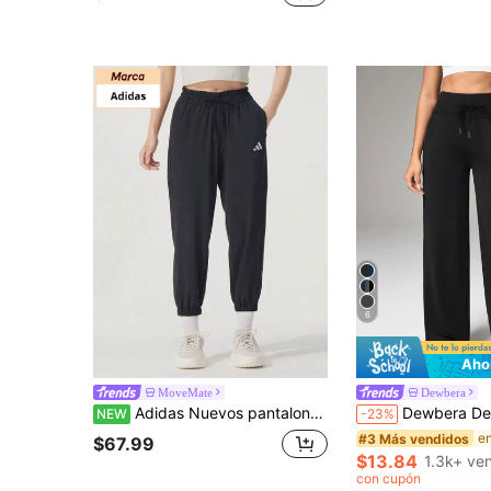
6
Aho
MoveMate
Dewbera
Adidas Nuevos pantalones deportivos para mujer, pantalones casuales transpirables para exteriores, pantalones largos de tejido plano
Dewbera Dewbera Pantalones deportivos y de yoga par
NEW
-23%
#3 Más vendidos
$67.99
$13.84
1.3k+ ve
con cupón