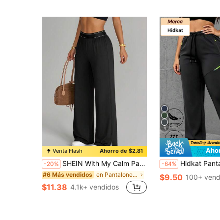
4
Ahor
Venta Flash
Ahorro de $2.81
SHEIN With My Calm Pantalones deportivos cómodos y estilizadores con diseño de abertura lateral y cintura elástica alta en color negro versátil y casual
Hidkat Pantalones rectos casuales de unicolor minimalista para mujer primavera/otoño con múltiples bo
-20%
-64%
en Pantalones deportivos de mujer
#6 Más vendidos
$9.50
100+ vend
$11.38
4.1k+ vendidos