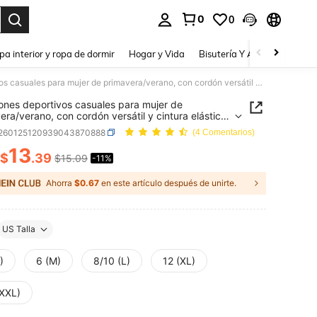
0
0
a. Press Enter to select.
pa interior y ropa de dormir
Hogar y Vida
Bisutería Y Accesorios
Be
Pantalones deportivos casuales para mujer de primavera/verano, con cordón versátil y cintura elástica, de secado rápido, elásticos y transpirables, adecuados para entrenamiento, fitness, uso diario, hogar, ocio y exterior en color negro
ones deportivos casuales para mujer de
era/verano, con cordón versátil y cintura elástica,
ado rápido, elásticos y transpirables, adecuados
t260125120939043870888
(4 Comentarios)
ntrenamiento, fitness, uso diario, hogar, ocio y
or en color negro
13
$
.39
$15.09
-11%
ICE AND AVAILABILITY
Ahorra
$0.67
en este artículo después de unirte.
US Talla
)
6 (M)
8/10 (L)
12 (XL)
(XXL)