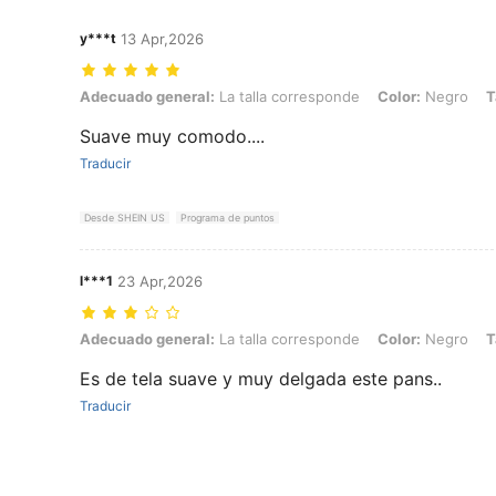
y***t
13 Apr,2026
Adecuado general: La talla corresponde, Color: Negro, Talla: XS
Adecuado general:
La talla corresponde
Color:
Negro
T
Suave muy comodo....
Traducir
Desde SHEIN US
Programa de puntos
l***1
23 Apr,2026
Adecuado general: La talla corresponde, Color: Negro, Talla: S
Adecuado general:
La talla corresponde
Color:
Negro
T
Es de tela suave y muy delgada este pans..
Traducir