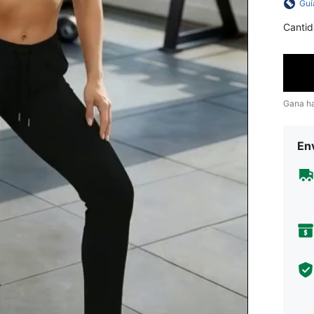
Guí
Cantid
Gana h
Env