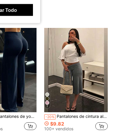
ar Todo
7
oga de pierna ancha con talle alto que realzan los glúteos, leggings acampanados con fruncido en V para entrenamiento, pantalones casuales acampanados elásticos en 4 direccion
Pantalones de cintura alta con pierna ancha y corte corto, pantalones de chándal de cintura baja con pierna ancha y elástica para mujer, pantalones elegantes de pierna ancha y ajustados de color sólido para ir al trabajo & deportes
-20%
$9.82
os
100+ vendidos