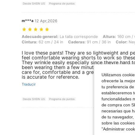
Desde SHEIN US
Programa de puntos
m***a
12 Apr,2026
Adecuado general: La talla corresponde, Altura: 160 cm / 63 in, Peso:
Adecuado general:
La talla corresponde
Altura:
160 cm / 
Cintura:
62 cm / 24 in
Caderas:
91 cm / 36 in
Color:
Ne
I love these pants! They are so lightweight and p
feel comfortable wearing shorts to work so these
They wrinkle easily especially since theyre hard 
been wearing them a few minutes they smooth out
care for, comfortable and a great price. I defini
Utilizamos cookies
is accurate for reference.
ofrecerte la mejo
Traducir
tu preferencia de
estableceremos to
funcionalidades m
Desde SHEIN US
Programa de puntos
de compra con SH
necesarias que h
Ver Más Re
de tu navegador, 
sobre las cookies
"Administrar coo