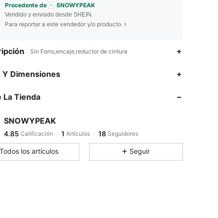
Procedente de
SNOWYPEAK
Vendido y enviado desde SHEIN.
Para reportar a este vendedor y/o producto
ipción
Sin Forro,encaje,reductor de cintura
4.85
1
18
s Y Dimensiones
4.85
1
18
 La Tienda
4.85
1
18
4.85
1
18
SNOWYPEAK
4.85
1
18
Calificación
Artículos
Seguidores
t***1
seguido
Hace 1 día
4.85
1
18
Todos los artículos
Seguir