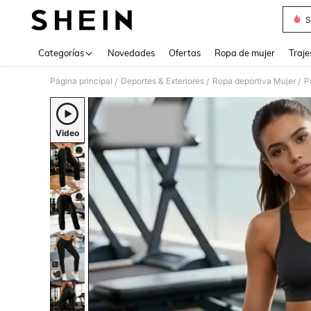
S
Use up 
Categorías
Novedades
Ofertas
Ropa de mujer
Traje
Página principal
Deportes & Exteriores
Ropa deportiva Mujer
P
/
/
/
Video