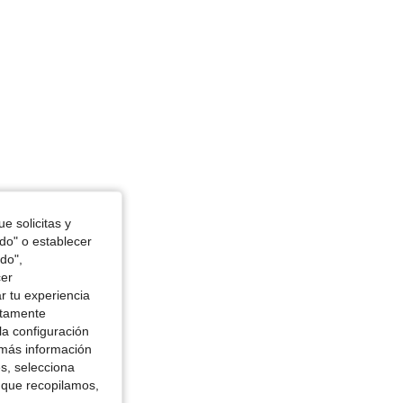
 in, Color: Negro, Talla: XS
e solicitas y
odo" o establecer
do",
cer
r tu experiencia
ctamente
la configuración
 más información
es, selecciona
 que recopilamos,