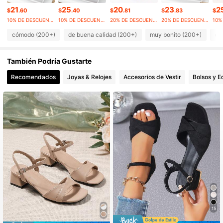
7.9K Seguidores
4.89
21
25
20
23
2
$
.60
$
.40
$
.81
$
.83
$
10% DE DESCUENTO
10% DE DESCUENTO
20% DE DESCUENTO
20% DE DESCUENTO
7.9K Seguidores
4.89
cómodo (200+)
de buena calidad (200+)
muy bonito (200+)
qu
También Podría Gustarte
7.9K Seguidores
4.89
Recomendados
Joyas & Relojes
Accesorios de Vestir
Bolsos y E
7.9K Seguidores
4.89
7.9K Seguidores
4.89
7.9K Seguidores
4.89
15