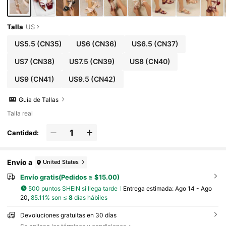
Talla
US
US5.5
(CN35)
US6
(CN36)
US6.5
(CN37)
US7
(CN38)
US7.5
(CN39)
US8
(CN40)
US9
(CN41)
US9.5
(CN42)
Guía de Tallas
Talla real
Cantidad:
Envío a
United States
Envío gratis(Pedidos ≥ $15.00)
500 puntos SHEIN si llega tarde
Entrega estimada:
Ago 14 - Ago
20,
85.11% son ≤
8
días hábiles
Devoluciones gratuitas en 30 días