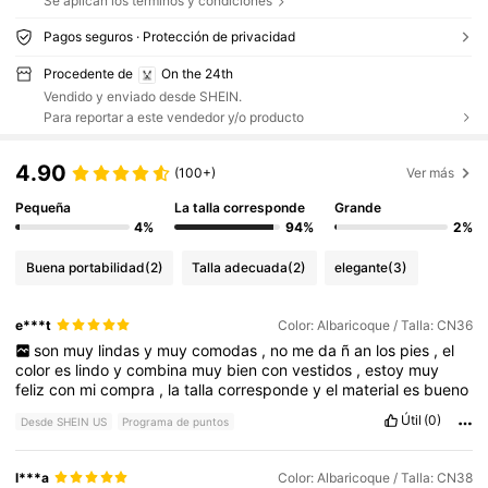
Se aplican los términos y condiciones
Pagos seguros · Protección de privacidad
Procedente de
On the 24th
Vendido y enviado desde SHEIN.
Para reportar a este vendedor y/o producto
4.90
(100+)
Ver más
Pequeña
La talla corresponde
Grande
4%
94%
2%
Buena portabilidad
(2)
Talla adecuada
(2)
elegante
(3)
e***t
Color: Albaricoque / Talla: CN36
son
muy
lindas
y
muy
comodas
,
no
me
da
ñ
an
los
pies
,
el
color
es
lindo
y
combina
muy
bien
con
vestidos
,
estoy
muy
feliz
con
mi
compra
,
la
talla
corresponde
y
el
material
es
bueno
Útil
(0)
Desde SHEIN US
Programa de puntos
l***a
Color: Albaricoque / Talla: CN38