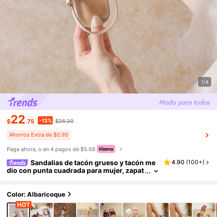
1/4
22
-13%
$
.75
$26.20
Ahorros Extra de $0.95
Paga ahora, o en 4 pagos de $5.68
Sandalias de tacón grueso y tacón me
4.90
(
100+
)
dio con punta cuadrada para mujer, zapat
os de tacón alto con correa en negro, alba
ricoque y caqui con correa cruzada, ideales p
ara ir al trabajo y para usar en primavera y ver
Color: Albaricoque
ano