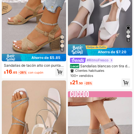
5
6
Ahorro de $7.20
Ahorro de $5.85
#RitmoFresco
Sandalias de tacón alto con punta a
Sandalias blancas con tira de
Local
bierta nuevas para el verano 2026,
tobillo y tacón grueso para mujer, at
Clientes habituales
16
$
.65
-26%
con cupón
sandalias de estilo romano retro co
uendos de primavera y verano
100+ vendidos
n punta cuadrada y tacón grueso p
21
ara mujeres, tacones de plataforma
$
.50
-25%