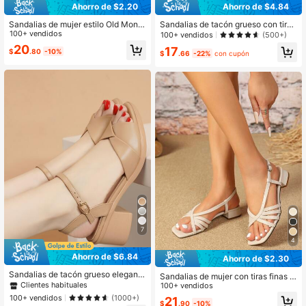
Ahorro de $2.20
Ahorro de $4.84
Sandalias de mujer estilo Old Mone
Sandalias de tacón grueso con tira
y con espalda abierta y correa trase
100+ vendidos
y punta cuadrada para mujer, zapat
100+ vendidos
(500+)
ra, tacón grueso, tacón medio, talla
os de tacón grueso de moda versáti
20
17
$
.80
-10%
grande, punta abierta
les y sencillos para exteriores de ta
$
.66
-22%
con cupón
cón medio
7
4
Ahorro de $6.84
Ahorro de $2.30
Sandalias de tacón grueso elegante
Sandalias de mujer con tiras finas t
s de color camello, tacones altos co
Clientes habituales
ejidas cruzadas, punta cuadrada y t
100+ vendidos
n plataforma
acón grueso, estilo minimalista core
100+ vendidos
(1000+)
21
$
.90
-10%
ano de verano con tacón bajo