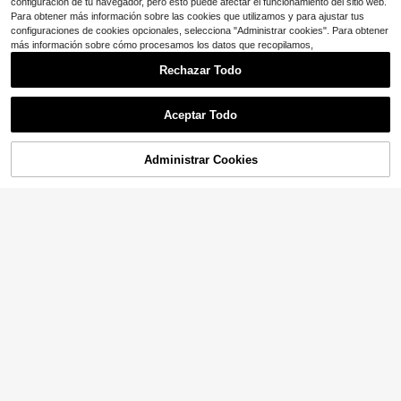
configuración de tu navegador, pero esto puede afectar el funcionamiento del sitio web.
Para obtener más información sobre las cookies que utilizamos y para ajustar tus
configuraciones de cookies opcionales, selecciona "Administrar cookies". Para obtener
más información sobre cómo procesamos los datos que recopilamos,
Rechazar Todo
Aceptar Todo
Administrar Cookies
¡13% DE DESCUENTO!
AÑADIR A LA BOLSA