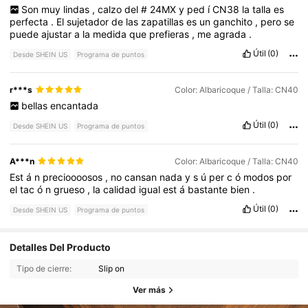
Son
muy
lindas
,
calzo
del
#
24MX
y
ped
í
CN38
la
talla
es
perfecta
.
El
sujetador
de
las
zapatillas
es
un
ganchito
,
pero
se
puede
ajustar
a
la
medida
que
prefieras
,
me
agrada
.
Útil
(0)
Desde SHEIN US
Programa de puntos
r***s
Color: Albaricoque / Talla: CN40
bellas
encantada
Útil
(0)
Desde SHEIN US
Programa de puntos
A***n
Color: Albaricoque / Talla: CN40
Est
á
n
precioooosos
,
no
cansan
nada
y
s
ú
per
c
ó
modos
por
el
tac
ó
n
grueso
,
la
calidad
igual
est
á
bastante
bien
.
Útil
(0)
Desde SHEIN US
Programa de puntos
Detalles Del Producto
Tipo de cierre:
Slip on
Ver más