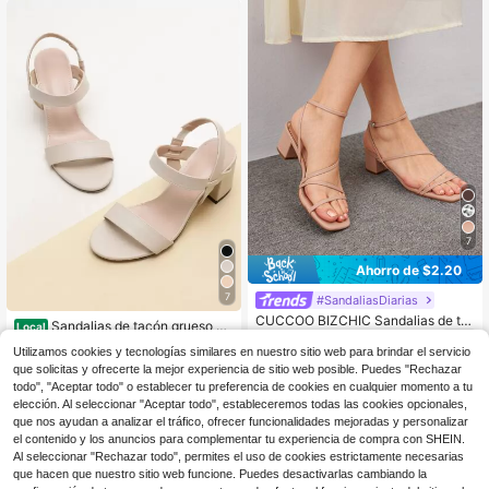
7
Ahorro de $2.20
7
#SandaliasDiarias
CUCCOO BIZCHIC Sandalias de ta
Sandalias de tacón grueso co
Local
cón grueso con tira de tobillo, elega
19
n punta abierta y tira trasera para pr
80+ vendidos
$
.90
-10%
ntes sandalias de tacón para veran
Utilizamos cookies y tecnologías similares en nuestro sitio web para brindar el servicio
imavera/verano
16
o, graduación, baile de graduación,
$
.35
-32%
que solicitas y ofrecerte la mejor experiencia de sitio web posible. Puedes "Rechazar
vacaciones, rebajas de verano, vue
todo", "Aceptar todo" o establecer tu preferencia de cookies en cualquier momento a tu
lta al colegio, zapatos universitario
elección. Al seleccionar "Aceptar todo", estableceremos todas las cookies opcionales,
s, básicos elegantes, negocios casu
que nos ayudan a analizar el tráfico, ofrecer funcionalidades mejoradas y personalizar
ales, negocios elegantes, Navidad,
el contenido y los anuncios para complementar tu experiencia de compra con SHEIN.
Año Nuevo, vacaciones
Al seleccionar "Rechazar todo", permites el uso de cookies estrictamente necesarias
que hacen que nuestro sitio web funcione. Puedes desactivarlas cambiando la