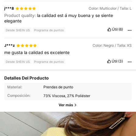
j***8
Color: Multicolor / Talla: L
Product quality:
la
calidad
est
á
muy
buena
y
se
siente
elegante
Útil
(6)
Desde SHEIN US
Programa de puntos
J***z
Color: Negro / Talla: XS
me
gusta
la
calidad
es
excelente
Útil
(3)
Desde SHEIN US
Programa de puntos
Detalles Del Producto
Material:
Prendas de punto
Composición:
73% Viscosa, 27% Poliéster
Ver más