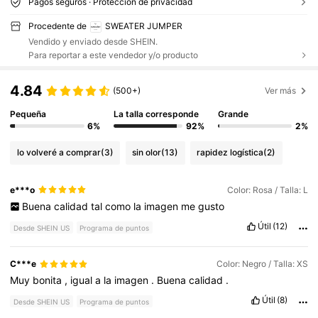
Pagos seguros · Protección de privacidad
Procedente de
SWEATER JUMPER
Vendido y enviado desde SHEIN.
Para reportar a este vendedor y/o producto
4.84
(500+)
Ver más
Pequeña
La talla corresponde
Grande
6%
92%
2%
lo volveré a comprar
(3)
sin olor
(13)
rapidez logística
(2)
e***o
Color: Rosa / Talla: L
Buena
calidad
tal
como
la
imagen
me
gusto
Útil
(12)
Desde SHEIN US
Programa de puntos
C***e
Color: Negro / Talla: XS
Muy
bonita
,
igual
a
la
imagen
.
Buena
calidad
.
Útil
(8)
Desde SHEIN US
Programa de puntos