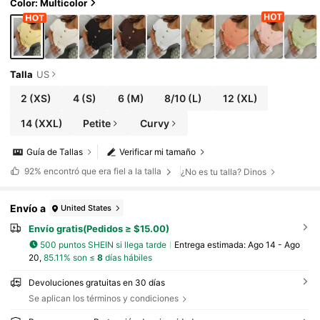
Color: Multicolor
Talla
US
2
(XS)
4
(S)
6
(M)
8/10
(L)
12
(XL)
14
(XXL)
Petite
Curvy
Guía de Tallas
Verificar mi tamaño
92%
encontró que era fiel a la talla
¿No es tu talla? Dinos
Envío a
United States
Envío gratis(Pedidos ≥ $15.00)
500 puntos SHEIN si llega tarde
Entrega estimada:
Ago 14 - Ago
20,
85.11% son ≤
8
días hábiles
Devoluciones gratuitas en 30 días
Se aplican los términos y condiciones