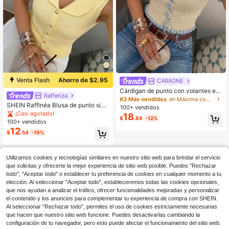
Venta Flash
Ahorro de $2.95
CARAONE
Cárdigan de punto con volantes en
Rafferiza
el bajo para mujer, cuello redondo, d
#3 Más vendidos
en Máxima comodidad Prendas de punto para mujer
iseño de un solo botón de manga co
SHEIN Raffinéa Blusa de punto sin
100+ vendidos
rta, uso casual diario, primavera/ver
mangas elegante color amarillo páli
¡Casi agotado!
18
$
.89
-12%
ano
do para mujer, camisa de oficina fra
100+ vendidos
ncesa con cuello tipo solapa para v
12
$
.54
-19%
acaciones de verano, diseño ajusta
do con sentido de estilo para ir al tr
abajo
Utilizamos cookies y tecnologías similares en nuestro sitio web para brindar el servicio
que solicitas y ofrecerte la mejor experiencia de sitio web posible. Puedes "Rechazar
todo", "Aceptar todo" o establecer tu preferencia de cookies en cualquier momento a tu
elección. Al seleccionar "Aceptar todo", estableceremos todas las cookies opcionales,
que nos ayudan a analizar el tráfico, ofrecer funcionalidades mejoradas y personalizar
el contenido y los anuncios para complementar tu experiencia de compra con SHEIN.
Al seleccionar "Rechazar todo", permites el uso de cookies estrictamente necesarias
que hacen que nuestro sitio web funcione. Puedes desactivarlas cambiando la
configuración de tu navegador, pero esto puede afectar el funcionamiento del sitio web.