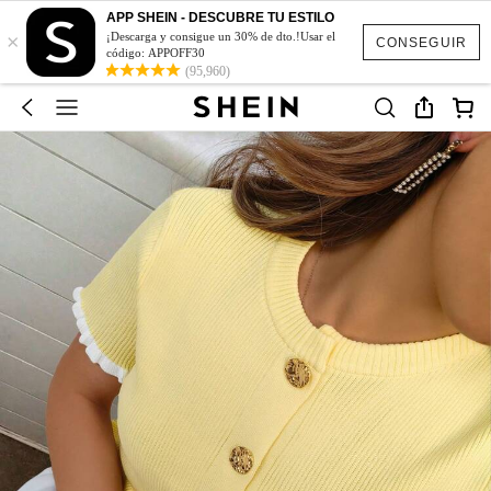
APP SHEIN - DESCUBRE TU ESTILO
×
¡Descarga y consigue un 30% de dto.!Usar el
CONSEGUIR
código: APPOFF30
(95,960)