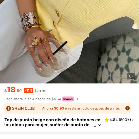
1/9
18
-11%
$
.59
$20.99
Paga ahora, o en 4 pagos de $4.64
Ahorra
$0.93
en este artículo después de unirte.
Top de punto beige con diseño de botones en
4.84
(
500+
)
los oídos para mujer, suéter de punto de
manga corta elegante y casual, adecuado
para citas y uso diario, lujo silencioso