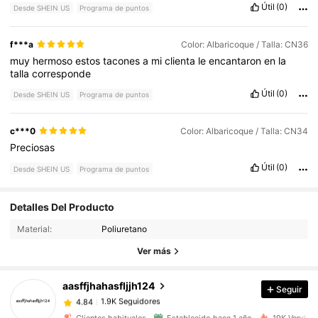
Útil
(0)
Desde SHEIN US
Programa de puntos
f***a
Color: Albaricoque / Talla: CN36
muy
hermoso
estos
tacones
a
mi
clienta
le
encantaron
en
la
talla
corresponde
Útil
(0)
Desde SHEIN US
Programa de puntos
c***0
Color: Albaricoque / Talla: CN34
Preciosas
Útil
(0)
Desde SHEIN US
Programa de puntos
1.9K Seguidores
4.84
Detalles Del Producto
Material:
Poliuretano
1.9K Seguidores
4.84
Ver más
aasffjhahasfljjh124
Seguir
1.9K Seguidores
4.84
c***7
pagó
Hace 1 día
Clientes habituales
Establecido hace 1 año
19K Vendido