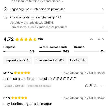
Se aplican los términos y condiciones
Pagos seguros · Protección de privacidad
Procedente de
aasffjhahasfljjh124
Vendido y enviado desde SHEIN.
Para reportar a este vendedor y/o producto
4.72
(18)
Ver más
Pequeña
La talla corresponde
Grande
6%
94%
0%
impresionante
(4)
como en las fotos
(2)
lo adoro
(2)
M***a
Color: Albaricoque / Talla: CN38
hermoso
a
la
clienta
le
fascin
ó
💕💕💕💕💕💕💕
Útil
(0)
Desde SHEIN US
Programa de puntos
I***i
Color: Albaricoque / Talla: CN42
muy
bonitos
,
igual
a
la
imagen