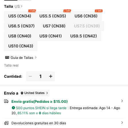
Talla
US
3 left
2 left
2 left
US5
(CN34)
US5.5
(CN35)
US6
(CN36)
US6.5
(CN37)
US7
(CN38)
US7.5
(CN39)
US8
(CN40)
US9
(CN41)
US9.5
(CN42)
US10
(CN43)
Guía de Tallas
Talla real
Cantidad:
Envío a
United States
Envío gratis(Pedidos ≥ $15.00)
500 puntos SHEIN si llega tarde
Entrega estimada:
Ago 14 - Ago
20,
85.11% son ≤
8
días hábiles
Devoluciones gratuitas en 30 días