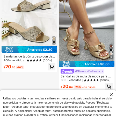
ón fino, estilo transparente, talón ab
ierto, punta abierta, sandalias de co
lor transparente para mujer, pantufl
as de tacón alto, minimalistas
Ahorro de $2.20
Sandalias de tacón grueso con dec
9
oración de rhinestones para mujer, s
200+ vendidos
(500+)
andalias de tacón con brillo glamor
Ahorro de $6.06
20
osas para banquetes, atuendos de
$
.70
-10%
primavera y verano
#GlamourDeFiesta
Sandalias de mula de moda para m
ujer, sandalias con tacón escultural
300+ vendidos
(1000+)
con detalle de giro y decoración me
20
tálica, para looks de primavera y ve
$
.64
-23%
con cupón
rano
Utilizamos cookies y tecnologías similares en nuestro sitio web para brindar el servicio
que solicitas y ofrecerte la mejor experiencia de sitio web posible. Puedes "Rechazar
todo", "Aceptar todo" o establecer tu preferencia de cookies en cualquier momento a tu
elección. Al seleccionar "Aceptar todo", estableceremos todas las cookies opcionales,
que nos ayudan a analizar el tráfico, ofrecer funcionalidades mejoradas y personalizar