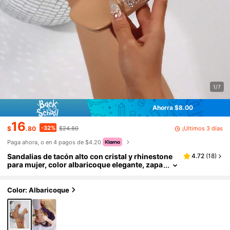
1/7
Ahorra $8.00
16
-32%
¡Últimos 3 días
$
.80
$24.80
Paga ahora, o en 4 pagos de $4.20
Sandalias de tacón alto con cristal y rhinestone
4.72
(
18
)
para mujer, color albaricoque elegante, zapa
tos de vestir con tacón de cristal, apropiado
s para fiestas, galas, bodas y looks de moda
Color: Albaricoque