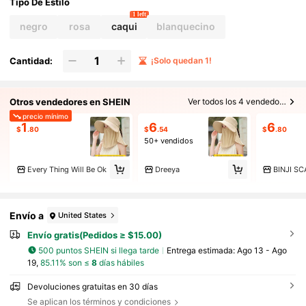
Tipo De Estilo
1 left
negro
rosa
caqui
blanquecino
Cantidad:
¡Solo quedan 1!
Otros vendedores en SHEIN
Ver todos los 4 vendedores
precio mínimo
1
6
6
$
.80
$
.54
$
.80
50+ vendidos
Every Thing Will Be Ok
Dreeya
BINJI SC
Envío a
United States
Envío gratis(Pedidos ≥ $15.00)
500 puntos SHEIN si llega tarde
Entrega estimada:
Ago 13 - Ago
19,
85.11% son ≤
8
días hábiles
Devoluciones gratuitas en 30 días
Se aplican los términos y condiciones