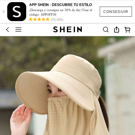
APP SHEIN - DESCUBRE TU ESTILO
×
¡Descarga y consigue un 30% de dto.!Usar el
CONSEGUIR
código: APPOFF30
(95,960)