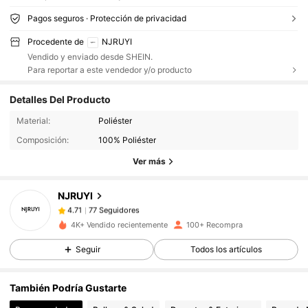
Pagos seguros · Protección de privacidad
Procedente de
NJRUYI
Vendido y enviado desde SHEIN.
Para reportar a este vendedor y/o producto
Detalles Del Producto
77 Seguidores
4.71
Material:
Poliéster
Composición:
100% Poliéster
Ver más
77 Seguidores
4.71
NJRUYI
77 Seguidores
4.71
4K+ Vendido recientemente
100+ Recompra
Seguir
Todos los artículos
77 Seguidores
4.71
También Podría Gustarte
77 Seguidores
4.71