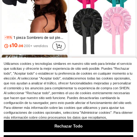
1 pieza Sombrero de sol plegable para mujer, sombrero de fieltro suave para viajes, sombrero de paja de ala ancha con lazo, UPF 50+ para verano
-11%
10
$
.06
200+ vendidos
Awegeo 1/2/4/5 piezas Gorro para dormir de mujer, gorro de satén elástico y colorido para el cuidado del cabello en casa de forma casual
-13%
Utilizamos cookies y tecnologías similares en nuestro sitio web para brindar el servicio
2
$
.10
que solicitas y ofrecerte la mejor experiencia de sitio web posible. Puedes "Rechazar
todo", "Aceptar todo" o establecer tu preferencia de cookies en cualquier momento a tu
elección. Al seleccionar "Aceptar todo", estableceremos todas las cookies opcionales,
que nos ayudan a analizar el tráfico, ofrecer funcionalidades mejoradas y personalizar
el contenido y los anuncios para complementar tu experiencia de compra con SHEIN.
Al seleccionar "Rechazar todo", permites el uso de cookies estrictamente necesarias
que hacen que nuestro sitio web funcione. Puedes desactivarlas cambiando la
configuración de tu navegador, pero esto puede afectar el funcionamiento del sitio web.
Para obtener más información sobre las cookies que utilizamos y para ajustar tus
configuraciones de cookies opcionales, selecciona "Administrar cookies". Para obtener
más información sobre cómo procesamos los datos que recopilamos,
Rechazar Todo