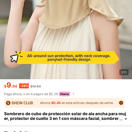
1/11
9
-28%
$
.04
$12.50
Paga ahora, o en 4 pagos de $2.26
Ahorra
$0.45
en este artículo después de unirte.
Sombrero de cubo de protección solar de ala ancha para muj
er, protector de cuello 3 en 1 con máscara facial, sombrer
o de sol transpirable con protección UV