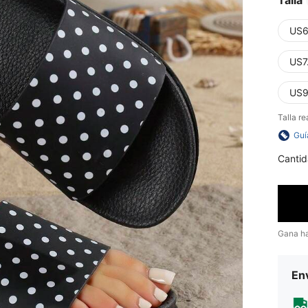
Talla
US6
US7
US9
Talla re
Guí
Cantid
Gana h
Env