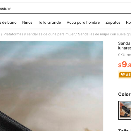
quishy
and down arrow keys to navigate search Búsqueda reciente and Busca y Encuentr
s de baño
Niños
Talla Grande
Ropa para hombre
Zapatos
Ro
Plataformas y sandalias de cuña para mujer
/
/
Sandal
lunare
casa e
SKU: s
9
$
.
PR
#8
Color