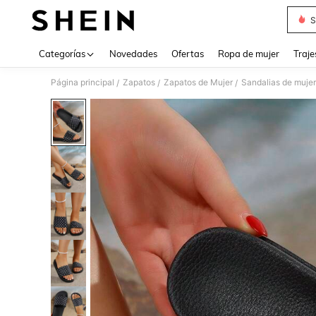
S
Use up 
Categorías
Novedades
Ofertas
Ropa de mujer
Traje
Página principal
Zapatos
Zapatos de Mujer
Sandalias de mujer
/
/
/