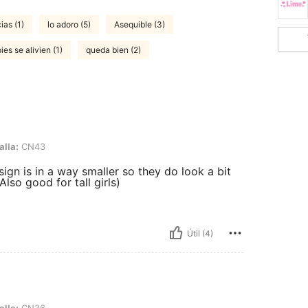
ias (1)
lo adoro (5)
Asequible (3)
es se alivien (1)
queda bien (2)
alla:
CN43
gn is in a way smaller so they do look a bit
lso good for tall girls)
Útil (4)