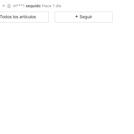
m***1
seguido
Hace 1 día
4.75
18
72
Calificación
Artículos
Seguidores
Todos los artículos
Seguir
4.75
18
72
4.75
18
72
4.75
18
72
4.75
18
72
4.75
18
72
4.75
18
72