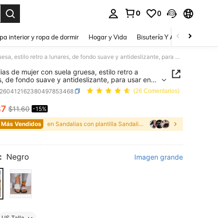
0
0
a. Press Enter to select.
pa interior y ropa de dormir
Hogar y Vida
Bisutería Y Accesorios
Be
Sandalias de mujer con suela gruesa, estilo retro a lunares, de fondo suave y antideslizante, para usar en casa en verano
ias de mujer con suela gruesa, estilo retro a
s, de fondo suave y antideslizante, para usar en
n verano
x260412162380497853468
(26 Comentarios)
87
$11.60
-15%
ICE AND AVAILABILITY
 Más Vendidos
en Sandalias con plantilla Sandalias De Mujer
:
Negro
Imagen grande
US Talla