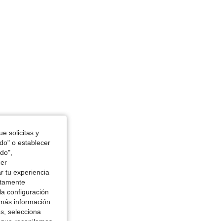
e solicitas y
odo" o establecer
do",
cer
r tu experiencia
ctamente
la configuración
 más información
es, selecciona