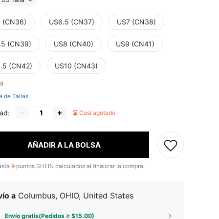
 (CN36)
US6.5 (CN37)
US7 (CN38)
.5 (CN39)
US8 (CN40)
US9 (CN41)
.5 (CN42)
US10 (CN43)
al
a de Tallas
ad:
Casi agotado
AÑADIR A LA BOLSA
asta
9
puntos SHEIN calculados al finalizar la compra.
ío a
Columbus, OHIO, United States
Envío gratis(Pedidos ≥ $15.00)