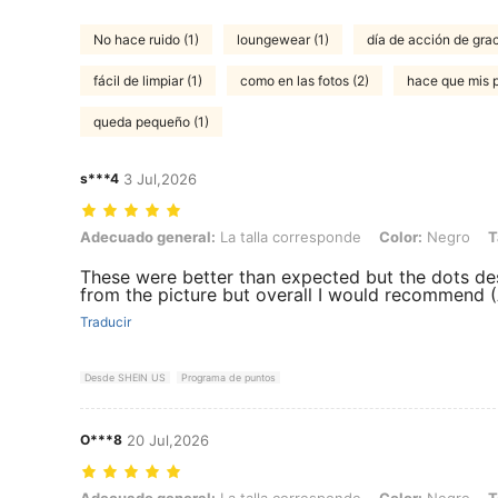
No hace ruido (1)
loungewear (1)
día de acción de grac
fácil de limpiar (1)
como en las fotos (2)
hace que mis pi
queda pequeño (1)
s***4
3 Jul,2026
Adecuado general: La talla corresponde, Color: Negro, Talla: CN43
Adecuado general:
La talla corresponde
Color:
Negro
T
These were better than expected but the dots desi
from the picture but overall I would recommend (A
Traducir
Desde SHEIN US
Programa de puntos
O***8
20 Jul,2026
Adecuado general: La talla corresponde, Color: Negro, Talla: CN36