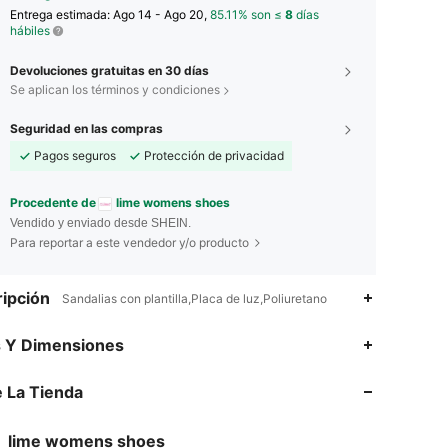
Entrega estimada:
Ago 14 - Ago 20,
85.11% son ≤
8
días
hábiles
Devoluciones gratuitas en 30 días
Se aplican los términos y condiciones
Seguridad en las compras
Pagos seguros
Protección de privacidad
Procedente de
lime womens shoes
Vendido y enviado desde SHEIN.
Para reportar a este vendedor y/o producto
ipción
Sandalias con plantilla,Placa de luz,Poliuretano
4.75
18
72
s Y Dimensiones
4.75
18
72
 La Tienda
4.75
18
72
lime womens shoes