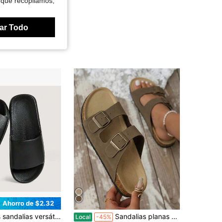
 que recopilamos,
ar Todo
Ahorro de $2.32
ejas, con textura, suela plana suave y antideslizante, adecuadas para usar en casa, baño, interior y exterior, para usar en cualquier estación del año
Sandalias planas para mujer, de suela suave, con puntera abierta, para el verano, con hebilla ajustable y diseño de chanclas
Local
-45%