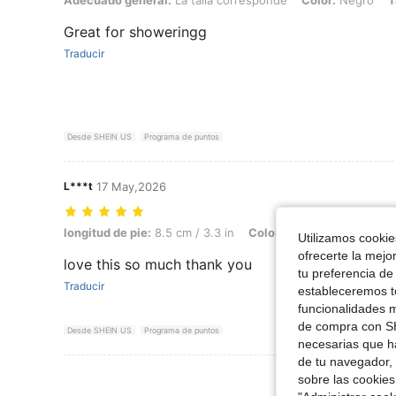
Adecuado general:
La talla corresponde
Color:
Negro
T
Great for showeringg
Traducir
Desde SHEIN US
Programa de puntos
L***t
17 May,2026
longitud de pie: 8.5 cm / 3.3 in, Color: Negro, Talla: CN41
longitud de pie:
8.5 cm / 3.3 in
Color:
Negro
Talla:
CN4
Utilizamos cookies
ofrecerte la mejo
love this so much thank you
tu preferencia de
Traducir
estableceremos to
funcionalidades m
de compra con SH
Desde SHEIN US
Programa de puntos
necesarias que h
de tu navegador, 
Ver Más Re
sobre las cookies