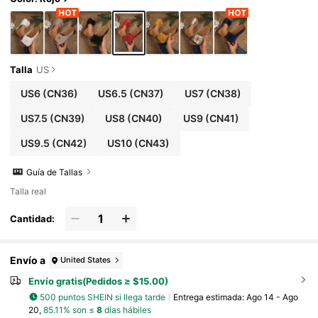
Talla
US
US6
(CN36)
US6.5
(CN37)
US7
(CN38)
US7.5
(CN39)
US8
(CN40)
US9
(CN41)
US9.5
(CN42)
US10
(CN43)
Guía de Tallas
Talla real
Cantidad:
Envío a
United States
Envío gratis(Pedidos ≥ $15.00)
500 puntos SHEIN si llega tarde
Entrega estimada:
Ago 14 - Ago
20,
85.11% son ≤
8
días hábiles