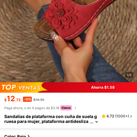
1/5
Ahorra $1.58
12
-11%
$
.72
$14.30
Paga ahora, o en 4 pagos de $3.18
Sandalias de plataforma con cuña de suela g
4.72
(
1000+
)
ruesa para mujer, plataforma antidesliza
nte, para uso en exteriores, sandalias lig
eras con decoración floral para el verano, es
encial para viajes
Color: Rojo