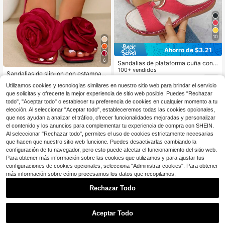
10
Ahorro de $3.21
6
Sandalias de plataforma cuña con c
ierre de hebilla de metal mate rojo p
100+ vendidos
Sandalias de slip-on con estampad
ara mujer de talla grande, estilo cas
11
o floral para mujer, chanclas planas
200+ vendidos
$
.79
-21%
con cupón
ual de verano con punta redonda y
Utilizamos cookies y tecnologías similares en nuestro sitio web para brindar el servicio
con correa de moda para el verano
11
diseño calado, aptas para uso diari
$
.00
-10%
que solicitas y ofrecerte la mejor experiencia de sitio web posible. Puedes "Rechazar
y San Valentín
o, vacaciones, playa, ligeras y cóm
todo", "Aceptar todo" o establecer tu preferencia de cookies en cualquier momento a tu
odas de poner
elección. Al seleccionar "Aceptar todo", estableceremos todas las cookies opcionales,
que nos ayudan a analizar el tráfico, ofrecer funcionalidades mejoradas y personalizar
el contenido y los anuncios para complementar tu experiencia de compra con SHEIN.
Al seleccionar "Rechazar todo", permites el uso de cookies estrictamente necesarias
que hacen que nuestro sitio web funcione. Puedes desactivarlas cambiando la
configuración de tu navegador, pero esto puede afectar el funcionamiento del sitio web.
Para obtener más información sobre las cookies que utilizamos y para ajustar tus
configuraciones de cookies opcionales, selecciona "Administrar cookies". Para obtener
más información sobre cómo procesamos los datos que recopilamos,
Rechazar Todo
Aceptar Todo