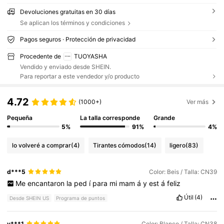
Devoluciones gratuitas en 30 días
Se aplican los términos y condiciones
Pagos seguros · Protección de privacidad
Procedente de
TUOYASHA
Vendido y enviado desde SHEIN.
Para reportar a este vendedor y/o producto
4.72
(1000+)
Ver más
Pequeña
La talla corresponde
Grande
5%
91%
4%
lo volveré a comprar
(4)
Tirantes cómodos
(14)
ligero
(83)
d***5
Color: Beis / Talla: CN39
Me
encantaron
la
ped
í
para
mi
mam
á
y
est
á
feliz
Útil
(4)
Desde SHEIN US
Programa de puntos
y***1
Color: Blanco / Talla: CN38