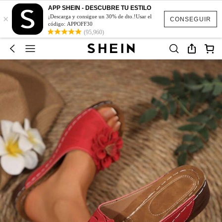
APP SHEIN - DESCUBRE TU ESTILO
×
¡Descarga y consigue un 30% de dto.!Usar el
CONSEGUIR
código: APPOFF30
(95,960)