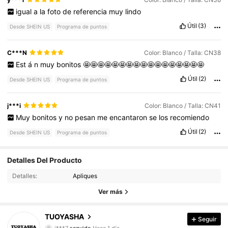
igual
a
la
foto
de
referencia
muy
lindo
Útil
(3)
Desde SHEIN US
Programa de puntos
C***N
Color: Blanco / Talla: CN38
Est
á
n
muy
bonitos
🤩🤩🤩🤩🤩🤩🤩🤩🤩🤩🤩🤩🤩🤩🤩🤩🤩
Útil
(2)
Desde SHEIN US
Programa de puntos
j***i
Color: Blanco / Talla: CN41
Muy
bonitos
y
no
pesan
me
encantaron
se
los
recomiendo
Útil
(2)
Desde SHEIN US
Programa de puntos
12K Seguidores
4.86
Detalles Del Producto
Detalles:
Apliques
12K Seguidores
4.86
Ver más
12K Seguidores
4.86
TUOYASHA
Seguir
12K Seguidores