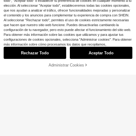
todo", "Aceptar todo" o establecer tu preferencia de cookies en cualquier momento a tu
elección. Al seleccionar "Aceptar todo", estableceremos todas las cookies opcionales,
que nos ayudan a analizar el tráfico, ofrecer funcionalidades mejoradas y personalizar
el contenido y los anuncios para complementar tu experiencia de compra con SHEIN.
Al seleccionar "Rechazar todo", permites el uso de cookies estrictamente necesarias
que hacen que nuestro sitio web funcione. Puedes desactivarlas cambiando la
configuración de tu navegador, pero esto puede afectar el funcionamiento del sitio web.
Para obtener más información sobre las cookies que utilizamos y para ajustar tus
configuraciones de cookies opcionales, selecciona "Administrar cookies". Para obtener
más información sobre cómo procesamos los datos que recopilamos,
10
Rechazar Todo
Aceptar Todo
Ahorro de $1.54
Administrar Cookies
COMPRA AHORA
Sexy Mamba Shoe Bar
AÑADIR A LA BOLSA
5
Sandalias planas bohemias para mu
jer, sandalias vintage cómodas con
200+ vendidos
soft walk
tiras cruzadas para exteriores, sand
10
Sandalias con cuña y suela gruesa,
$
.86
-12%
alias planas para fiesta de noche pa
con purpurina y lazo, estilo europeo
#6 Más vendidos
en Rojo Sandalias de plataforma y cuña para mujer
ra mujer
y americano de moda para el veran
300+ vendidos
(100+)
o
10
$
.95
-32%