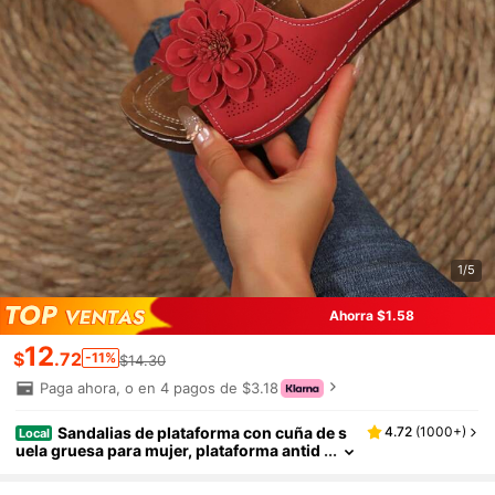
1/5
Ahorra $1.58
12
$
.72
-11%
$14.30
Paga ahora, o en 4 pagos de $3.18
Sandalias de plataforma con cuña de s
4.72
(
1000+
)
Local
uela gruesa para mujer, plataforma antid
eslizante, para uso en exteriores, sandali
as ligeras con decoración floral para el veran