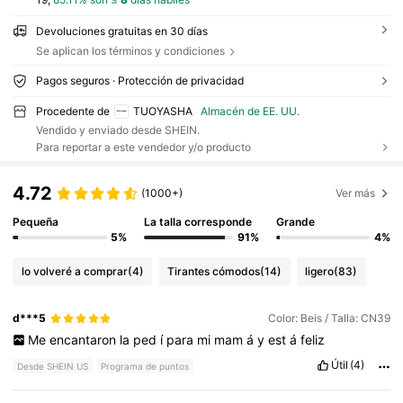
Devoluciones gratuitas en 30 días
Se aplican los términos y condiciones
Pagos seguros · Protección de privacidad
Procedente de
TUOYASHA
Almacén de EE. UU.
Vendido y enviado desde SHEIN.
Para reportar a este vendedor y/o producto
4.72
(1000+)
Ver más
Pequeña
La talla corresponde
Grande
5%
91%
4%
lo volveré a comprar
(4)
Tirantes cómodos
(14)
ligero
(83)
d***5
Color: Beis / Talla: CN39
Me
encantaron
la
ped
í
para
mi
mam
á
y
est
á
feliz
Útil
(4)
Desde SHEIN US
Programa de puntos