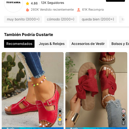
4***h
pagó
Hace 1 día
260K Vendido recientemente
61K Recompra
12K Seguidores
4.86
muy bonito (3000+)
cómodo (2000+)
queda bien (2000+)
lo a
También Podría Gustarte
12K Seguidores
4.86
Recomendados
Joyas & Relojes
Accesorios de Vestir
Bolsos y E
12K Seguidores
4.86
12K Seguidores
4.86
12K Seguidores
4.86
12K Seguidores
4.86
10
8
12K Seguidores
4.86