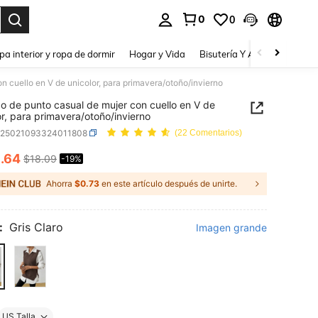
0
0
a. Press Enter to select.
pa interior y ropa de dormir
Hogar y Vida
Bisutería Y Accesorios
Be
n cuello en V de unicolor, para primavera/otoño/invierno
o de punto casual de mujer con cuello en V de
or, para primavera/otoño/invierno
z25021093324011808
(22 Comentarios)
4
.64
$18.09
-19%
ICE AND AVAILABILITY
Ahorra
$0.73
en este artículo después de unirte.
:
Gris Claro
Imagen grande
US Talla