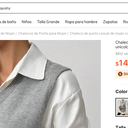
quishy
and down arrow keys to navigate search Búsqueda reciente and Busca y Encuentr
s de baño
Niños
Talla Grande
Ropa para hombre
Zapatos
Ro
 de Mujer
Chalecos de Punto para Mujer
Chaleco de punto casual de mujer co
/
/
Chalec
unicol
SKU: s
1
$
PR
Color
Talla