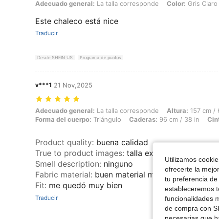
Adecuado general: La talla corresponde, Color: Gris Claro, Talla: XL
Adecuado general:
La talla corresponde
Color:
Gris Claro
Este chaleco está nice
Traducir
Desde SHEIN US
Programa de puntos
v***1
21 Nov,2025
Adecuado general: La talla corresponde, Altura: 157 cm / 62 in, Peso: 
Adecuado general:
La talla corresponde
Altura:
157 cm / 
Forma del cuerpo:
Triángulo
Caderas:
96 cm / 38 in
Cin
Product quality
:
buena calidad
True to product images
:
talla exacta
Utilizamos cookies
Smell description
:
ninguno
ofrecerte la mejo
Fabric material
:
buen material me encantó lo bolv
tu preferencia de
Fit
:
me quedó muy bien
estableceremos to
Traducir
funcionalidades m
de compra con SH
necesarias que h