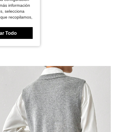
 más información
es, selecciona
 que recopilamos,
ar Todo