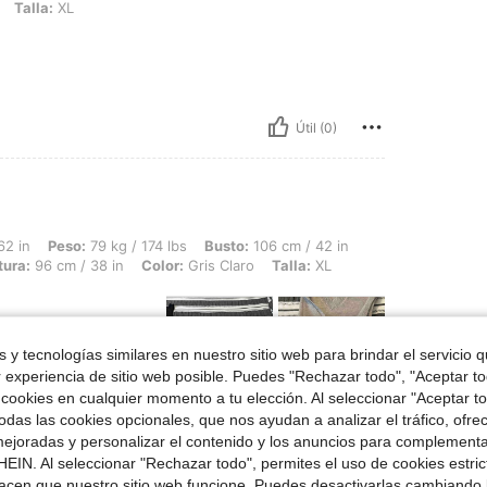
Talla:
XL
Útil (0)
79 kg / 174 lbs, Busto: 106 cm / 42 in, Forma del cuerpo: Triángulo, Caderas: 96 cm
62 in
Peso:
79 kg / 174 lbs
Busto:
106 cm / 42 in
tura:
96 cm / 38 in
Color:
Gris Claro
Talla:
XL
 y tecnologías similares en nuestro sitio web para brindar el servicio qu
r experiencia de sitio web posible. Puedes "Rechazar todo", "Aceptar t
eria a comprar
 cookies en cualquier momento a tu elección. Al seleccionar "Aceptar to
das las cookies opcionales, que nos ayudan a analizar el tráfico, ofre
ejoradas y personalizar el contenido y los anuncios para complementa
EIN. Al seleccionar "Rechazar todo", permites el uso de cookies estri
acen que nuestro sitio web funcione. Puedes desactivarlas cambiando 