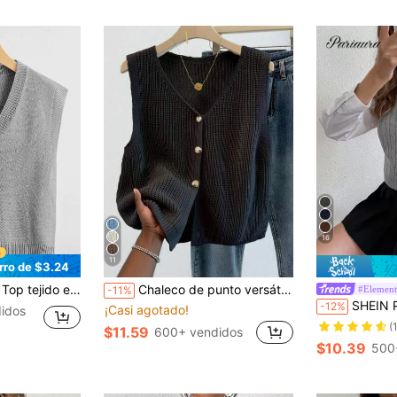
16
11
rro de $3.24
 tejido escote V
Chaleco de punto versátil con cuello en V para mujer, prenda de moda primavera/verano, cárdigan sin mangas con botones delanteros, top de punto negro otoño
#Element
-11%
SHEIN PariChic Chalec
-12%
¡Casi agotado!
idos
(
$11.59
600+ vendidos
$10.39
500