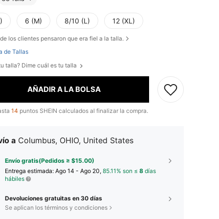
)
6 (M)
8/10 (L)
12 (XL)
de los clientes pensaron que era fiel a la talla.
a de Tallas
u talla? Dime cuál es tu talla
AÑADIR A LA BOLSA
asta
14
puntos SHEIN calculados al finalizar la compra.
ío a
Columbus, OHIO, United States
Envío gratis(Pedidos ≥ $15.00)
Entrega estimada:
Ago 14 - Ago 20,
85.11% son ≤
8
días
hábiles
Devoluciones gratuitas en 30 días
Se aplican los términos y condiciones