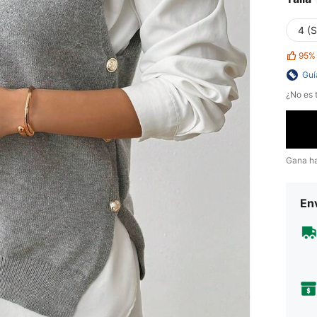
4 (S
95%
Guí
¿No es t
Gana h
Env