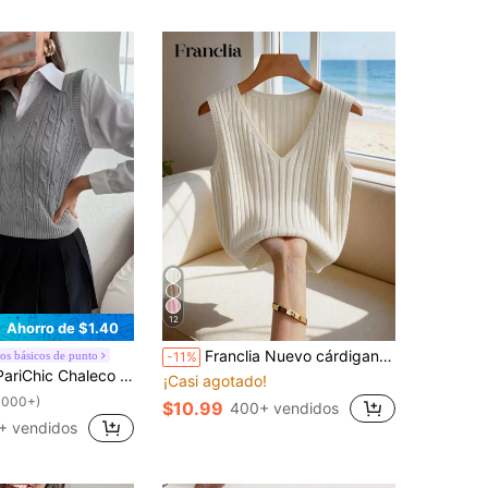
12
Ahorro de $1.40
Franclia Nuevo cárdigan sin mangas de punto acanalado de estilo coreano informal y holgado de color crema, diseño elegante de cuello en V, versátil para uso diario, trabajo, estilo francés relajado, encanto minimalista, suéter de punto moderno para mujer, chaleco de punto blanco, tops de punto, suéter superior de punto, top de punto para mujer, tops de chaleco para mujer, ropa de punto de invierno, tops de lana para mujer, suéter de mujer, tops de invierno para mujer, chaleco sin mangas, chaleco acanalado, chaleco tipo jersey para damas, ropa de punto
os básicos de punto
-11%
o de punto unicolor tejido de cable sin camisa
¡Casi agotado!
1000+)
$10.99
400+ vendidos
+ vendidos