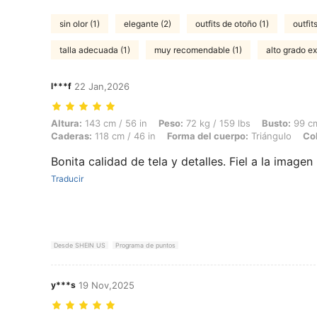
sin olor (1)
elegante (2)
outfits de otoño (1)
outfit
talla adecuada (1)
muy recomendable (1)
alto grado ex
l***f
22 Jan,2026
Altura: 143 cm / 56 in, Peso: 72 kg / 159 lbs, Busto: 99 cm / 39 in, Ci
Altura:
143 cm / 56 in
Peso:
72 kg / 159 lbs
Busto:
99 cm
Caderas:
118 cm / 46 in
Forma del cuerpo:
Triángulo
Col
Bonita calidad de tela y detalles. Fiel a la imagen
Traducir
Desde SHEIN US
Programa de puntos
y***s
19 Nov,2025