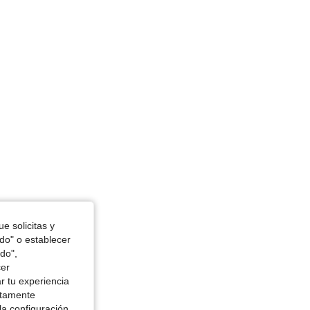
 / 38 in, Cintura: 96 cm / 38 in, Color: Gris Claro, Talla: XL
e solicitas y
odo" o establecer
do",
cer
r tu experiencia
ctamente
la configuración