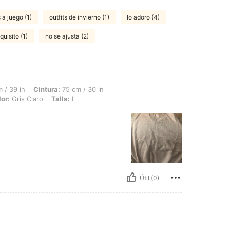
s a juego (1)
outfits de invierno (1)
lo adoro (4)
quisito (1)
no se ajusta (2)
ntura: 75 cm / 30 in, Caderas: 118 cm / 46 in, Forma del cuerpo: Triángulo, Color: Gr
 / 39 in
Cintura:
75 cm / 30 in
or:
Gris Claro
Talla:
L
Útil (0)