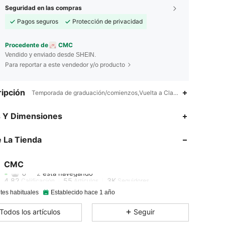
Seguridad en las compras
Pagos seguros
Protección de privacidad
Procedente de
CMC
Vendido y enviado desde SHEIN.
Para reportar a este vendedor y/o producto
ipción
Temporada de graduación/comienzos,Vuelta a Clase,Diario,Colegi
s Y Dimensiones
4.82
55
3K
 La Tienda
4.82
55
3K
CMC
4.82
55
3K
Calificación
Artículos
Seguidores
tes habituales
Establecido hace 1 año
4.82
55
3K
Todos los artículos
Seguir