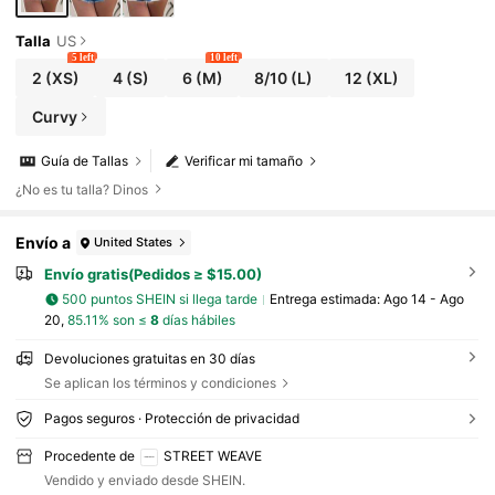
Talla
US
5 left
10 left
2
(XS)
4
(S)
6
(M)
8/10
(L)
12
(XL)
Curvy
Guía de Tallas
Verificar mi tamaño
¿No es tu talla? Dinos
Envío a
United States
Envío gratis(Pedidos ≥ $15.00)
500 puntos SHEIN si llega tarde
Entrega estimada:
Ago 14 - Ago
20,
85.11% son ≤
8
días hábiles
Devoluciones gratuitas en 30 días
Se aplican los términos y condiciones
Pagos seguros · Protección de privacidad
Procedente de
STREET WEAVE
Vendido y enviado desde SHEIN.