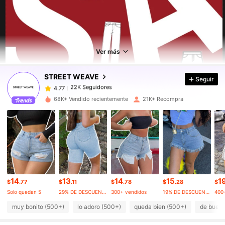
22K Seguidores
4.77
22K Seguidores
4.77
Ver más
STREET WEAVE
Seguir
22K Seguidores
4.77
j***1
pagó
Hace 1 día
68K+ Vendido recientemente
21K+ Recompra
22K Seguidores
4.77
22K Seguidores
4.77
22K Seguidores
4.77
14
13
14
15
1
$
.77
$
.11
$
.78
$
.28
$
Solo quedan 5
29% DE DESCUENTO
300+ vendidos
19% DE DESCUENTO
400
22K Seguidores
4.77
muy bonito (500+)
lo adoro (500+)
queda bien (500+)
de buena