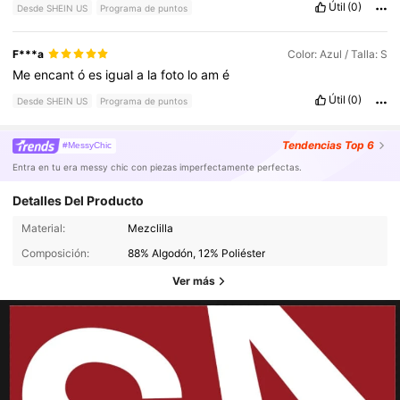
Útil
(0)
Desde SHEIN US
Programa de puntos
F***a
Color: Azul / Talla: S
Me
encant
ó
es
igual
a
la
foto
lo
am
é
Útil
(0)
Desde SHEIN US
Programa de puntos
Tendencias
Top 6
#MessyChic
Entra en tu era messy chic con piezas imperfectamente perfectas.
Detalles Del Producto
Material:
Mezclilla
Composición:
88% Algodón, 12% Poliéster
Ver más