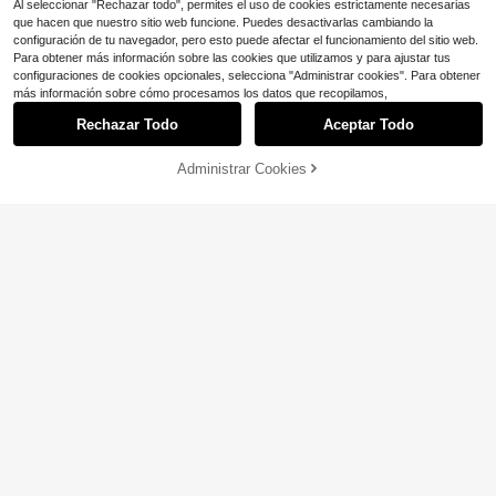
Al seleccionar "Rechazar todo", permites el uso de cookies estrictamente necesarias
que hacen que nuestro sitio web funcione. Puedes desactivarlas cambiando la
configuración de tu navegador, pero esto puede afectar el funcionamiento del sitio web.
Para obtener más información sobre las cookies que utilizamos y para ajustar tus
configuraciones de cookies opcionales, selecciona "Administrar cookies". Para obtener
más información sobre cómo procesamos los datos que recopilamos,
Rechazar Todo
Aceptar Todo
11
Administrar Cookies
¡14% DE DESCUENTO!
AÑADIR A LA BOLSA
Ahorro de $5.26
Slaydiva
Mobula Sound Shorts de Mezclilla
Slaydiva Shorts vaqueros de mujer
Rasgados Casuales y Sexys de Mo
60+ vendidos
con bolsillos y botones, desgastado
300+ vendidos
da, Adecuados para Playa, Vacacio
s, casuales y versátiles para uso dia
13
10
$
.03
-29%
con cupón
$
.00
-53%
nes, Uso Diario, Viajes al Aeropuert
rio
o, Diseño para Mujeres Verano