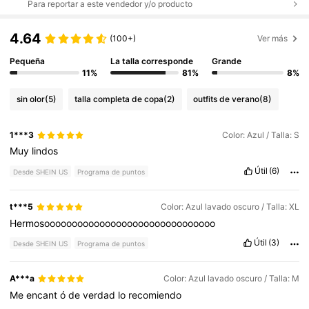
Para reportar a este vendedor y/o producto
4.64
(100+)
Ver más
Pequeña
La talla corresponde
Grande
11%
81%
8%
sin olor
(5)
talla completa de copa
(2)
outfits de verano
(8)
1***3
Color: Azul / Talla: S
Muy
lindos
Útil
(6)
Desde SHEIN US
Programa de puntos
t***5
Color: Azul lavado oscuro / Talla: XL
Hermosooooooooooooooooooooooooooooooo
Útil
(3)
Desde SHEIN US
Programa de puntos
A***a
Color: Azul lavado oscuro / Talla: M
Me
encant
ó
de
verdad
lo
recomiendo