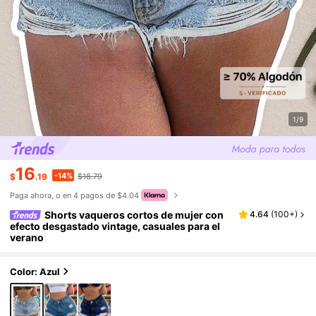
1/9
16
-14%
$
.19
$18.79
Paga ahora, o en 4 pagos de $4.04
Shorts vaqueros cortos de mujer con
4.64
(
100+
)
efecto desgastado vintage, casuales para el
verano
Color: Azul