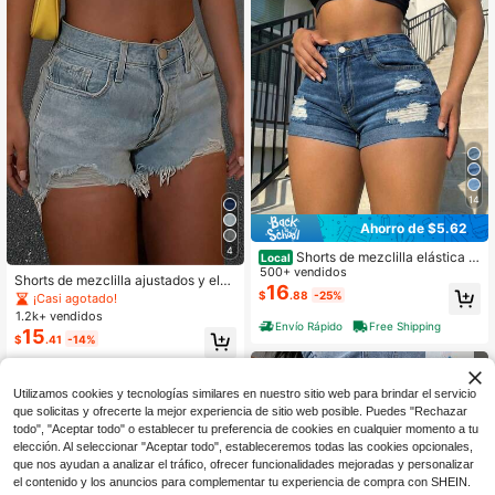
14
Ahorro de $5.62
4
Shorts de mezclilla elástica d
Local
e cintura alta para mujer con rotos,
500+ vendidos
Shorts de mezclilla ajustados y elás
dobladillo enrollado y cierre de botó
16
ticos con estilo callejero, lavados y
$
.88
-25%
¡Casi agotado!
n, casuales y retro para salir
con dobladillo deshilachado, uso ca
1.2k+ vendidos
sual diario con bolsillos, adecuados
Envío Rápido
Free Shipping
15
$
.41
-14%
para primavera/verano, vuelta a la
escuela, para adolescentes
Utilizamos cookies y tecnologías similares en nuestro sitio web para brindar el servicio
que solicitas y ofrecerte la mejor experiencia de sitio web posible. Puedes "Rechazar
todo", "Aceptar todo" o establecer tu preferencia de cookies en cualquier momento a tu
elección. Al seleccionar "Aceptar todo", estableceremos todas las cookies opcionales,
que nos ayudan a analizar el tráfico, ofrecer funcionalidades mejoradas y personalizar
el contenido y los anuncios para complementar tu experiencia de compra con SHEIN.