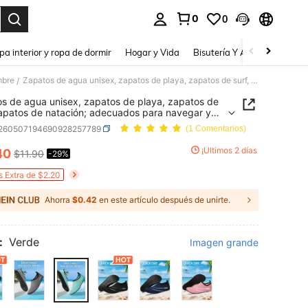
0
0
a. Press Enter to select.
pa interior y ropa de dormir
Hogar y Vida
Bisutería Y Accesorios
Be
mbre
Zapatos de agua unisex, zapatos de playa, zapatos de surf, zapatos de natación; adecuados para navegar y bucear. Suaves y cómodos,
/
s de agua unisex, zapatos de playa, zapatos de
zapatos de natación; adecuados para navegar y
. Suaves y cómodos,
t260507194690928257789
(1 Comentarios)
¡Últimos 2 días
40
$11.90
-29%
ICE AND AVAILABILITY
s Extra de $2.20
Ahorra
$0.42
en este artículo después de unirte.
:
Verde
Imagen grande