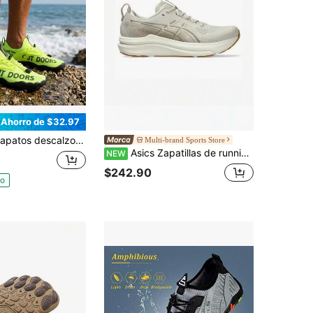
Ahorro de $32.97
calzos de senderismo para mujer, antideslizantes, para agua, para hombre y mujer, para fitness, para exteriores, para caminar y nadar.
Multi-brand Sports Store
Asics Zapatillas de running GEL-KAYANO 33 para hombre de caña baja 1011C167-250
NEW
$242.90
do