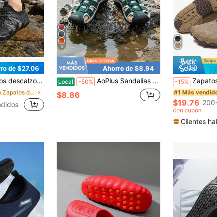
4
ro de $27.06
Ahorro de $8.94
 zapatos de verano para playa, arena, zapatos deportivos para surfear y nadar.
AoPlus Sandalias de exterior con punta cerrada para hombre, parte superior de PU transpirable, suela de goma antideslizante, correa ajustable, zapatillas de senderismo acuático para playa y trekking
Zapatos deportivos par
Local
-50%
-15%
en Zapatos de agua para hombres
#1 Más vendid
$8.86
$19.76
200
didos
con cupón
Clientes ha