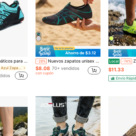
Ahorro de $3.12
eportes acuáticos, secado rápido, descalzo, buceo, surf, caminar
Nuevos zapatos unisex multifunción para caminar, zapatos para arroyo, zapatos de agua, zapatos de playa, zapatos de océano, zapatos de yoga, zapatos de baile, zapatos de playa descalzos, zapatos de natación
Zapatos des
-28%
Local
-74%
$8.08
en Azul Zapatos al aire libre para hombres
70+ vendidos
$11.33
con cupón
didos
Envío Rápi