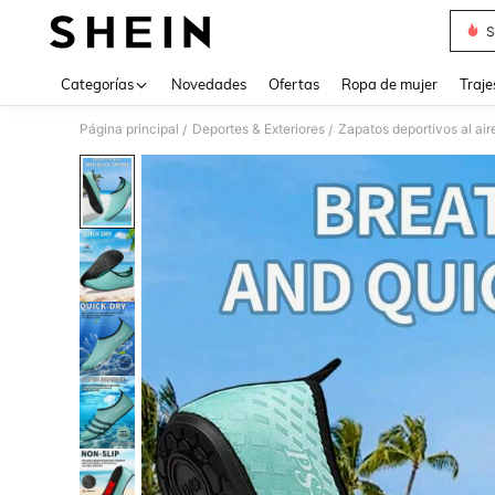
S
Use up 
Categorías
Novedades
Ofertas
Ropa de mujer
Traje
Página principal
Deportes & Exteriores
Zapatos deportivos al aire
/
/