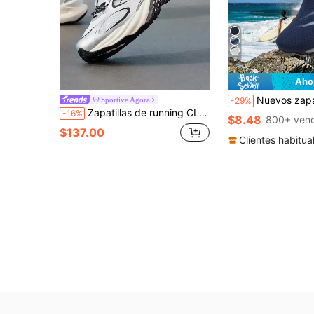
9
Aho
Nuevos zapatos de agua unisex, zapatos de playa, zapatos de yoga, sandalias, zapatos para natación al 
Sportive Agora
-29%
Zapatillas de running CLIMACOOL VENTO 4.0 de Adidas para hombre y mujer, modelo nuevo, transpirables, de malla, para entrenamiento y uso casual
-16%
$8.48
800+ ven
$137.00
Clientes habitua