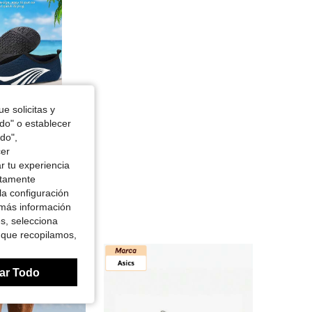
 Artículos
e solicitas y
tos
odo" o establecer
do",
cer
r tu experiencia
ctamente
la configuración
 más información
es, selecciona
 que recopilamos,
ar Todo