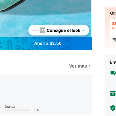
Ot
$
co
Consigue el look
+14
Ahorra $3.50
Env
Ver más
Grande
0%