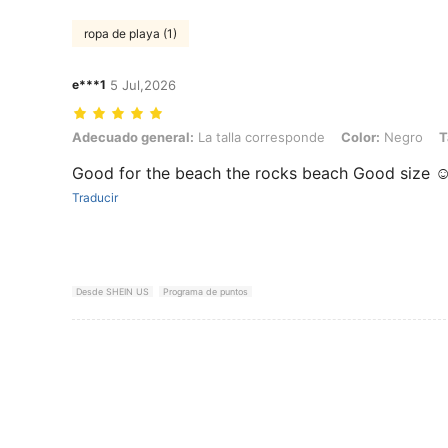
ropa de playa (1)
e***1
5 Jul,2026
Adecuado general: La talla corresponde, Color: Negro, Talla: EUR4
Adecuado general:
La talla corresponde
Color:
Negro
T
Good for the beach the rocks beach Good size ☺
Traducir
Desde SHEIN US
Programa de puntos