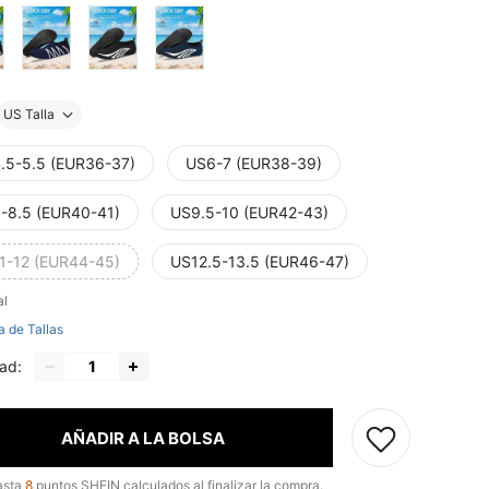
US Talla
.5-5.5 (EUR36-37)
US6-7 (EUR38-39)
-8.5 (EUR40-41)
US9.5-10 (EUR42-43)
1-12 (EUR44-45)
US12.5-13.5 (EUR46-47)
al
a de Tallas
ad:
AÑADIR A LA BOLSA
asta
8
puntos SHEIN calculados al finalizar la compra.