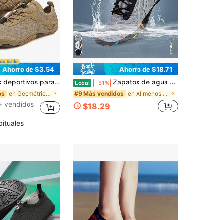
Ahorro de $3.54
Ahorro de $18.71
a fitness, zapatos para exteriores/playa/natación
Zapatos de agua para hombres, calcetines acuáticos transpirables y de secado rápido, zapatos de playa ligeros y antideslizantes para deportes acuáticos, surf, yoga y caminar a diario, gris claro
Local
-51%
en Geométrico Zapatos al aire libre para hombres
en Al menos 50% de descuento Zapatos de agua para
os
#9 Más vendidos
+ vendidos
$18.29
bituales