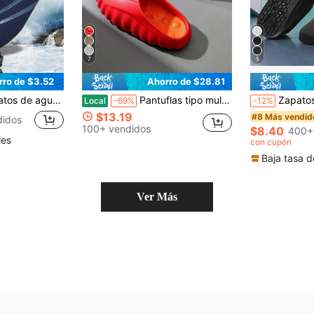
7
5
rro de $3.52
Ahorro de $28.81
aire libre, zapatos de buceo, zapatos de agua antideslizantes y ligeros, zapatos para esnórquel
Pantuflas tipo mule con punta cerrada y puntos de masaje para hombre, sandalias casuales, pantuflas de masaje con suela de nube a la moda para hombre, estilo para parejas, pantuflas casuales para exteriores
Zapatos de agua de secado rápido unisex - Calcetines de agua transpirables sin p
Local
-69%
-12%
$13.19
#8 Más vendid
didos
100+ vendidos
$8.40
400+
les
con cupón
Baja tasa d
Ver Más