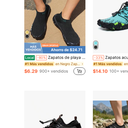
Ahorro de $24.71
Zapatos de playa para hombres y mujeres HDOXSE 2026, zapatos de agua, zapatos de snorkel y natación de secado rápido, zapatos anfibios para caminar por la playa y senderismo
Zapatos acuáticos para hombres para natación, playa, piscina, d
Local
-80%
-33%
en Negro Zapatos de Exteriores para Hombre
#1 Más vendidos
#1 Más vendidos
$6.29
$14.10
900+ vendidos
100+ ven