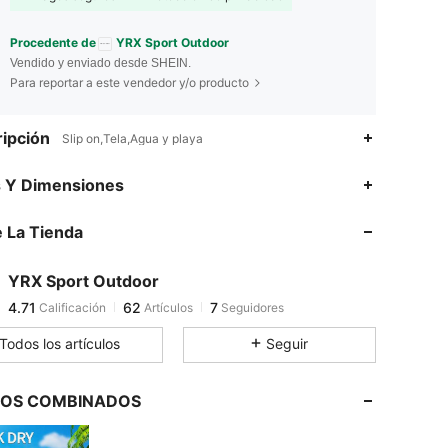
Procedente de
YRX Sport Outdoor
Vendido y enviado desde SHEIN.
Para reportar a este vendedor y/o producto
ipción
Slip on,Tela,Agua y playa
s Y Dimensiones
 La Tienda
4.71
62
7
4.71
62
7
YRX Sport Outdoor
4.71
62
7
Calificación
Artículos
Seguidores
g***r
pagó
Hace 1 día
Todos los artículos
Seguir
LOS COMBINADOS