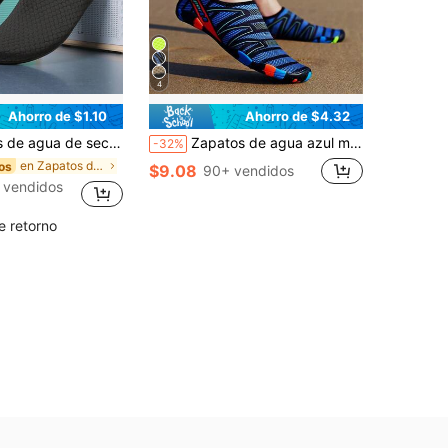
4
Ahorro de $1.10
Ahorro de $4.32
ies para hombres, zapatos de natación con diseño a rayas para playa, surf, yoga, fitness, natación - Ligeros y comprimibles, accesorios de natación, diseño de calzado de moda
Zapatos de agua azul marino unisex, zapatos casuales deportivos para hombres para nadar, calcetines de playa, zapatos de agua antideslizantes para senderismo, vacaciones, viajes, yoga, pesca
-32%
en Zapatos de agua para hombres
os
$9.08
90+ vendidos
 vendidos
e retorno