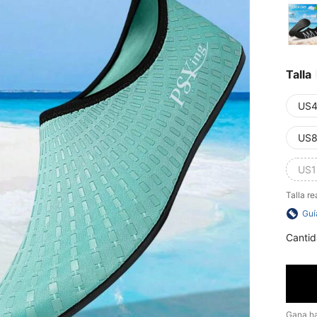
Talla
US4
US8
US1
Talla re
Guí
Cantid
Gana h