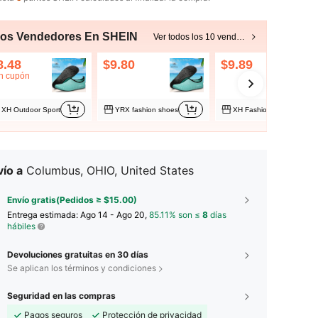
ros Vendedores En SHEIN
Ver todos los 10 vendedores
8.48
$9.80
$9.89
n cupón
XH Outdoor Sport
YRX fashion shoes
XH Fashion Shoes
ío a
Columbus, OHIO, United States
Envío gratis(Pedidos ≥ $15.00)
Entrega estimada:
Ago 14 - Ago 20,
85.11% son ≤
8
días
hábiles
Devoluciones gratuitas en 30 días
Se aplican los términos y condiciones
Seguridad en las compras
Pagos seguros
Protección de privacidad