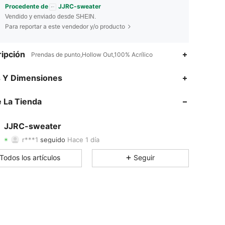
Procedente de
JJRC-sweater
Vendido y enviado desde SHEIN.
Para reportar a este vendedor y/o producto
ipción
Prendas de punto,Hollow Out,100% Acrílico
4.73
92
2.8K
s Y Dimensiones
4.73
92
2.8K
 La Tienda
4.73
92
2.8K
JJRC-sweater
r***1
seguido
Hace 1 día
4.73
92
2.8K
Calificación
Artículos
Seguidores
Todos los artículos
Seguir
4.73
92
2.8K
4.73
92
2.8K
4.73
92
2.8K