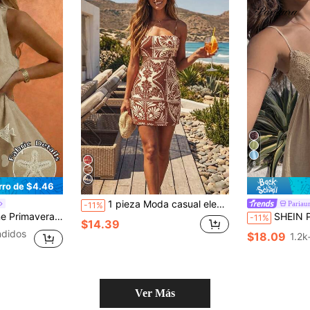
8
rro de $4.46
1 pieza Moda casual elegante de mujer para primavera/verano/otoño, vacaciones tropicales, playa, viaje, fiesta de playa, festival de música de verano, música junto al mar, marrón
Pariau
-11%
co con aplicaciones de estrellas de mar y conchas marinas-. Elegante
SHEIN PariChic Vestido de verano con tirantes de espagueti y parches de enc
-11%
$14.39
didos
$18.09
1.2k
Ver Más