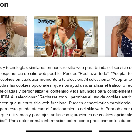
ron
 y tecnologías similares en nuestro sitio web para brindar el servicio qu
r experiencia de sitio web posible. Puedes "Rechazar todo", "Aceptar t
 cookies en cualquier momento a tu elección. Al seleccionar "Aceptar to
das las cookies opcionales, que nos ayudan a analizar el tráfico, ofre
7
ejoradas y personalizar el contenido y los anuncios para complementa
rro de $3.68
Venta Flash
Ahorro de $1.91
EIN. Al seleccionar "Rechazar todo", permites el uso de cookies estri
acen que nuestro sitio web funcione. Puedes desactivarlas cambiando 
l pastoral, vestido floral, atuendo de oficina para mujer, atuendo de verano para mujer
Vestido corto de verano casual y elegante para mujer 
Breezaya
-11%
pero esto puede afectar el funcionamiento del sitio web. Para obtener
Breezaya Vestido de estilo de vacaciones con cuello en V, estampado de lunares y cintura ceñida
-12%
idos
$10.19
1.1k
 que utilizamos y para ajustar tus configuraciones de cookies opcional
en Fruncido Vestidos De Mujer
#8 Más vendidos
kies". Para obtener más información sobre cómo procesamos los datos
$13.78
2.6k+ vendidos