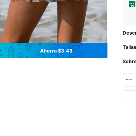
Descr
Talla
Ahorra $3.43
Sobre