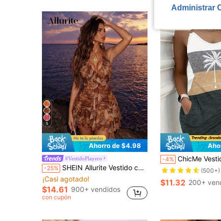
Administrar 
5
Ahorro de $4.98
Aho
ChicMe Vestido de verano elegante sin mangas con estampado de árbol de palma 
#VestidoPlayero
-4%
SHEIN Allurite Vestido corto elegante y sexy para mujer, cuello en V, verano, playa y vacaciones
-25%
(500+)
¡Casi agotado!
$11.32
200+ ven
$14.61
900+ vendidos
con cupón