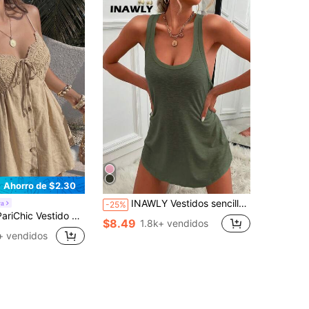
Ahorro de $2.30
INAWLY Vestidos sencillos sin mangas de unicolor para mujer
ra
-25%
aje para mujer, atuendo casual de vacaciones, vestido corto casual y lindo con lazo en la cintura en forma de A, adecuado para citas y salidas diarias
$8.49
1.8k+ vendidos
+ vendidos