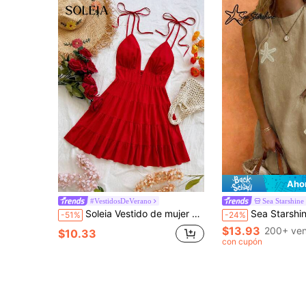
Aho
#VestidosDeVerano
Sea Starshine
Soleia Vestido de mujer sexy de estilo retro con escote en V y espalda descubierta, con tirantes cruzados, adecuado para vacaciones, bodas, estilo bohemio, fiestas y carnavales
Sea Starshine Primavera/Verano Nueva Llegada: Vestido de lino sintéti
-51%
-24%
$13.93
200+ ven
$10.33
con cupón