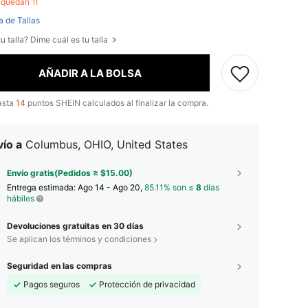
o quedan 1!
a de Tallas
u talla? Dime cuál es tu talla
AÑADIR A LA BOLSA
asta
14
puntos SHEIN calculados al finalizar la compra.
ío a
Columbus, OHIO, United States
Envío gratis(Pedidos ≥ $15.00)
Entrega estimada:
Ago 14 - Ago 20,
85.11% son ≤
8
días
hábiles
Devoluciones gratuitas en 30 días
Se aplican los términos y condiciones
Seguridad en las compras
Pagos seguros
Protección de privacidad