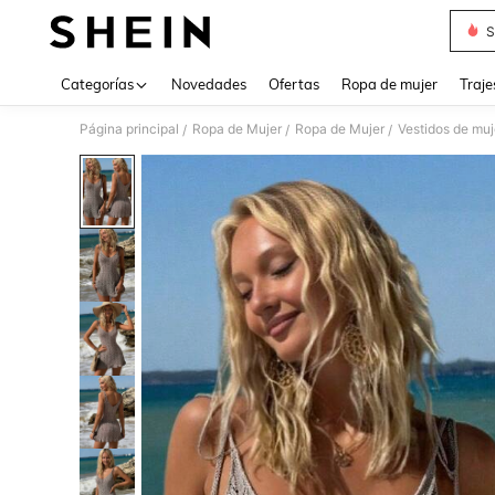
S
Use up 
Categorías
Novedades
Ofertas
Ropa de mujer
Traje
Página principal
Ropa de Mujer
Ropa de Mujer
Vestidos de muj
/
/
/