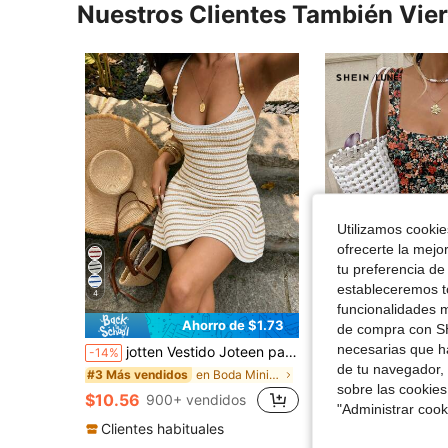
Nuestros Clientes También Vie
Utilizamos cookies
ofrecerte la mejo
tu preferencia de
19
estableceremos to
4
funcionalidades m
Ahorro de $1.73
Aho
de compra con SH
necesarias que h
jotten Vestido Joteen para mujer en blanco y negro con textura, cuello halter con lazo, cintura ceñida con cuentas, efecto estilizador, sexy, para vacaciones, citas, fiesta elegante y verano
SHEIN LUNE Vestido mini para mujer, estilo casual minimalista romántico vintage con estampado flora
-14%
-28%
de tu navegador, 
$9.31
en Boda Mini vestidos de mujer
100+ vend
#3 Más vendidos
sobre las cookies
con cupón
$10.56
900+ vendidos
"Administrar coo
Clientes habituales