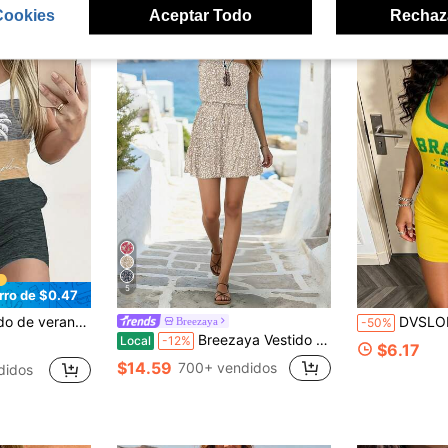
Cookies
Aceptar Todo
Rechaz
5
rro de $0.47
y bloques de color, estilo minimalista, para vacaciones en la playa
DVSLOE Vestido mini sin mangas con estampado amarillo
Breezaya
-50%
Breezaya Vestido tubo con estampado floral ditsy para vacaciones de verano de mujer, vestidos de verano, conjuntos de verano para mujer, vestido sin tirantes de verano, vestido floral de verano, atuendos de vacaciones para mujer, vestidos de mujer, conjuntos de verano para mujer, vestido sin tirantes, vestido floral
Local
-12%
$6.17
$14.59
700+ vendidos
didos