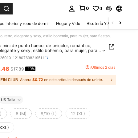
0
0
a. Press Enter to select.
pa interior y ropa de dormir
Hogar y Vida
Bisutería Y Accesorios
Be
Vestido mini de punto hueco, de unicolor, romántico, retro, elegante y sexy, estilo bohemio, para mujer, para fiestas, citas, vacaciones, playa, uso diario, viajes, conciertos de country, verano
o mini de punto hueco, de unicolor, romántico,
 elegante y sexy, estilo bohemio, para mujer, para
, citas, vacaciones, playa, uso diario, viajes,
z260101121807698219511
rtos de country, verano
4
¡Últimos 2 días
.46
$17.89
-19%
ICE AND AVAILABILITY
Ahorra
$0.72
en este artículo después de unirte.
US Talla
)
6 (M)
8/10 (L)
12 (XL)
(XXL)