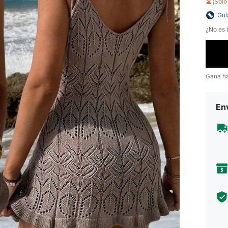
¡Sol
Guí
¿No es t
Gana h
Env