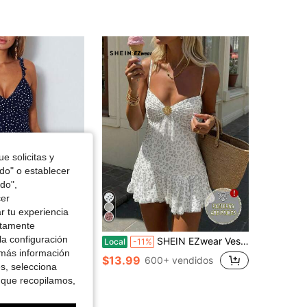
4.73
92
2.8K
4.73
92
2.8K
4.73
92
2.8K
e solicitas y
odo" o establecer
do",
cer
r tu experiencia
ctamente
la configuración
con tirantes finos, estampado de lunares, sin mangas y espalda descubierta, vestido corto acampanado para fiestas
SHEIN EZwear Vestido mini romántico casual para mujer, estilo vintage blanco con estampado de leopardo, cuello en V, sin mangas, decorado con patrón floral plisado, bajo de burbuja en capas, estilo elegante francés de vacaciones en la playa, sexy para fiesta, festival de música, cita de San Valentín, primavera/verano, apto para uso diario, cita, reunión, otoño/invierno/primavera/verano, Navidad, Año Nuevo, Acción de Gracias, fiesta, boda, playa, ceremonia de graduación, moda, elegante, casual, salida, cita, cita, trayecto, brillante, San Valentín, elegante, vacaciones, casual, Y2K, salida, ceremonia de graduación y otras ocasiones.
Local
-11%
 más información
$13.99
+ vendidos
600+ vendidos
es, selecciona
 que recopilamos,