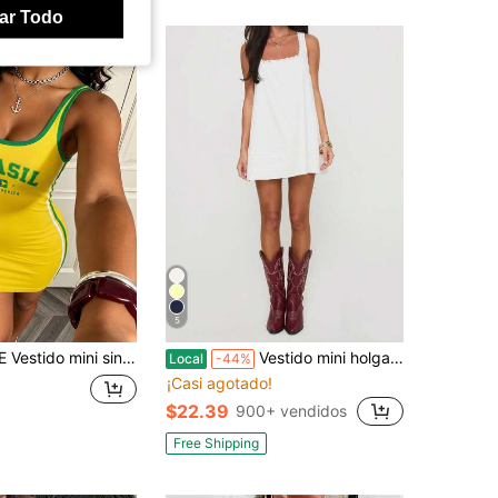
ar Todo
5
 sexy para mujer con rayas laterales, vestido corto elegante y deportivo para verano, otoño, vacaciones, citas y fiestas
Vestido mini holgado para mujer, vestido de fiesta casual de verano con parches de encaje, cuello cuadrado, sin mangas, para playa, club y ropa de calle
Local
-44%
¡Casi agotado!
$22.39
900+ vendidos
Free Shipping