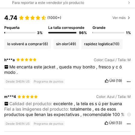
Para reportar a este vendedor y/o producto
4.74
(1000+)
Ver más
Pequeña
La talla corresponde
Grande
3%
96%
1%
lo volveré a comprar
(6)
sin olor
(49)
rapidez logística
(10)
h***a
Color: Caqui / Talla: M
Me
encanta
este
jacket
,
queda
muy
bonito
,
fresco
y
c
ó
modo
.
Útil
(19)
Desde SHEIN US
Programa de puntos
m***4
Color: Azul / Talla: M
Calidad del producto:
excelente
,
la
tela
es
s
ú
per
buena
Fiel a las imágenes del producto:
totalmente
,
es
de
esos
productos
que
llenan
las
expectativas
,
recomendable
100
%
Descripción del aroma:
no
Útil
(13)
Desde SHEIN US
Programa de puntos