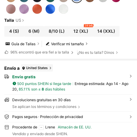
Talla
US
10 left
4
(S)
6
(M)
8/10
(L)
12
(XL)
14
(XXL)
Guía de Tallas
Verificar mi tamaño
96%
encontró que era fiel a la talla
¿No es tu talla? Dinos
Envío a
United States
Envío gratis
500 puntos SHEIN si llega tarde
Entrega estimada:
Ago 14 - Ago
20,
85.11% son ≤
8
días hábiles
Devoluciones gratuitas en 30 días
Se aplican los términos y condiciones
Pagos seguros · Protección de privacidad
Procedente de
Lrene
Almacén de EE. UU.
Vendido y enviado desde SHEIN.