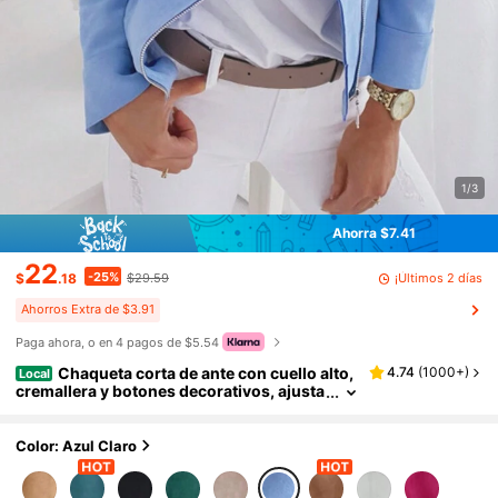
1/3
Ahorra $7.41
22
-25%
¡Últimos 2 días
$
.18
$29.59
Ahorros Extra de $3.91
Paga ahora, o en 4 pagos de $5.54
Chaqueta corta de ante con cuello alto,
4.74
(
1000+
)
Local
cremallera y botones decorativos, ajusta
da y casual para mujer, abrigo corto de o
toño
Color: Azul Claro