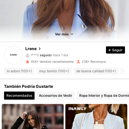
5.6K Seguidores
4.77
5.6K Seguidores
4.77
Ver más
5.6K Seguidores
4.77
Lrene
Seguir
l***0
seguido
Hace 1 día
5.6K Seguidores
4.77
45K+ Vendido recientemente
23K+ Recompra
5.6K Seguidores
4.77
lo adoro (100+)
muy bonito (100+)
de buena calidad (100+)
com
5.6K Seguidores
4.77
También Podría Gustarte
5.6K Seguidores
4.77
Recomendados
Accesorios de Vestir
Ropa Interior y Ropa de Dormi
5.6K Seguidores
4.77
5.6K Seguidores
4.77