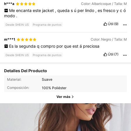
h***a
Color: Albaricoque / Talla: M
Me
encanta
este
jacket
,
queda
s
ú
per
lindo
,
es
fresco
y
c
ó
modo
.
Útil
(9)
Desde SHEIN US
Programa de puntos
m***1
Color: Negro / Talla: M
Es
la
segunda
q
compro
por
que
est
á
preciosa
Útil
(7)
Desde SHEIN US
Programa de puntos
Detalles Del Producto
Material:
Suave
Composición:
100% Poliéster
Ver más