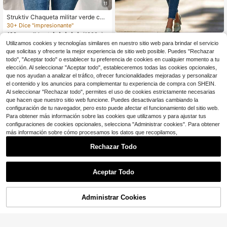
11
Struktiv Chaqueta militar verde cort
a con bolsillos grandes y botones d
30+ Dice "impresionante"
e metal para mujer, para otoño/invie
100+ vendidos
(1000+)
rno
20
$
.69
-12%
21
Utilizamos cookies y tecnologías similares en nuestro sitio web para brindar el servicio
$
.59
-12%
que solicitas y ofrecerte la mejor experiencia de sitio web posible. Puedes "Rechazar
RosyDaze
todo", "Aceptar todo" o establecer tu preferencia de cookies en cualquier momento a tu
elección. Al seleccionar "Aceptar todo", estableceremos todas las cookies opcionales,
que nos ayudan a analizar el tráfico, ofrecer funcionalidades mejoradas y personalizar
el contenido y los anuncios para complementar tu experiencia de compra con SHEIN.
Al seleccionar "Rechazar todo", permites el uso de cookies estrictamente necesarias
que hacen que nuestro sitio web funcione. Puedes desactivarlas cambiando la
configuración de tu navegador, pero esto puede afectar el funcionamiento del sitio web.
Para obtener más información sobre las cookies que utilizamos y para ajustar tus
configuraciones de cookies opcionales, selecciona "Administrar cookies". Para obtener
más información sobre cómo procesamos los datos que recopilamos,
Rechazar Todo
Aceptar Todo
Administrar Cookies
¡25% DE DESCUENTO!
AÑADIR A LA BOLSA