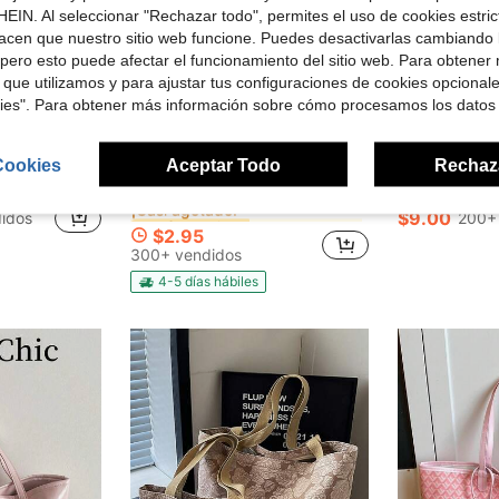
EIN. Al seleccionar "Rechazar todo", permites el uso de cookies estri
acen que nuestro sitio web funcione. Puedes desactivarlas cambiando 
pero esto puede afectar el funcionamiento del sitio web. Para obtener
 que utilizamos y para ajustar tus configuraciones de cookies opcional
kies". Para obtener más información sobre cómo procesamos los datos
4
rro de $3.37
Cookies
Aceptar Todo
Rechaz
en 40%-50% off Bolsos tote de mujer
#5 Más vendidos
ran capacidad, ligero y multiusos, adecuado para ir al trabajo
2026 Bolsa de playa grande de malla para mujer, a prueba de arena, con bolsillos con cremallera y fondo anti-arena para vacaciones, esenciales de verano, piscina y viajes (Caqui)
Bolso de mano elegante clásico, bols
Local
-45%
-11%
¡Casi agotado!
en 40%-50% off Bolsos tote de mujer
en 40%-50% off Bolsos tote de mujer
#5 Más vendidos
#5 Más vendidos
$9.00
idos
200+
¡Casi agotado!
¡Casi agotado!
$2.95
en 40%-50% off Bolsos tote de mujer
#5 Más vendidos
300+ vendidos
¡Casi agotado!
4-5 días hábiles