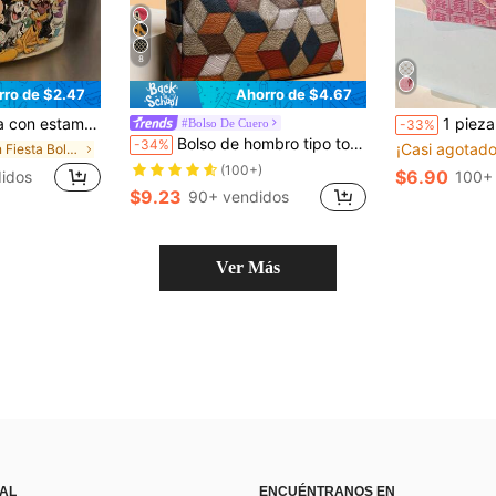
8
rro de $2.47
Ahorro de $4.67
, material de lona adecuado para compras diarias y reuniones de mujeres, bolsa de estilo casual
1 pieza Bolso de mano de mujer de 
#Bolso De Cuero
-33%
Bolso de hombro tipo tote de PU de color para mujer, bolsa literaria de compras y de libros para mujeres o estudiantes, perfecto para libros, compras y talla grande
-34%
¡Casi agotado
en Fiesta Bolsos De Mano Para Mujer
(100+)
$6.90
idos
100+
$9.23
90+ vendidos
Ver Más
 AL
ENCUÉNTRANOS EN