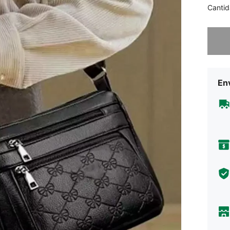
Cantid
Lo sent
Env