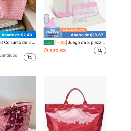
Ahorro de $2.40
Ahorro de $18.67
ock Bolso Tote de Gran Capacidad Bolso de Viaje Bolso de Compras Adecuado para Uso Diario de Mujeres Mochila Estudiante Regreso a Clases Vacaciones Viaje Festivo Citas Regalo
Juego de 3 piezas de bolsas de lona vacías para Mahjong, bordadas, con diseño de juego de Mahjong americano, incluye bolsa para fichas, soportes y empujadores. Bolsas con cordón ajustable.
Local
-48%
!
$20.53
vendidos