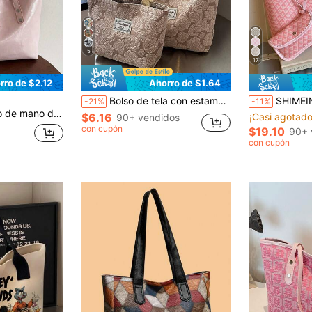
5
17
rro de $2.12
Ahorro de $1.64
Bolso de tela con estampado floral vintage (grande/pequeño), bolso de mano de lona con estampado floral, bolso de hombro portátil de almacenamiento para ir al trabajo, bolso de lona con flores, bolso de estudiante de gran capacidad, bolso multiusos bordado con flores
SHIMEINI Conjunto de 2 piezas 2026 Nuevo Moda Europea y Americana Monograma Colorbl
-21%
-11%
so de hombro de gran capacidad para mujer, nueva llegada de primavera
$6.16
¡Casi agotado
90+ vendidos
con cupón
$19.10
90+ 
con cupón