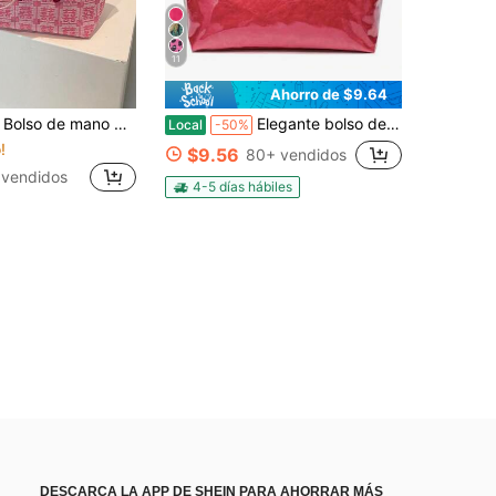
11
Ahorro de $9.64
gran capacidad con decoración de letra floral vintage blanca de metal y PU
Elegante bolso de PVC para mujer: un bolso elegante y moderno que realza tu estilo.
Local
-50%
!
$9.56
80+ vendidos
 vendidos
4-5 días hábiles
DESCARCA LA APP DE SHEIN PARA AHORRAR MÁS