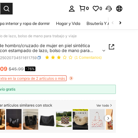
0
0
a. Press Enter to select.
pa interior y ropa de dormir
Hogar y Vida
Bisutería Y Accesorios
Be
 de lazo, bolso de mano para trabajo y viaje
de hombro/cruzado de mujer en piel sintética
con estampado de lazo, bolso de mano para
 y viaje
g25020734511611759
(1 Comentarios)
.09
$45.99
-76%
ICE AND AVAILABILITY
xtra en la compra de 2 artículos o más
vío gratis
r artículos similares con stock
Ver todo