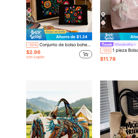
7
20
Ahorro de $1.24
Aho
Conjunto de bolso bohemio con estampado floral, conjunto de bolso y cartera de mujer, decoración minimalista, estilo de impresión mexicana que incluye bolso de tela y monedero, bolso de mujer de gran capacidad con estilo de arte europeo oriental, bolsa de almacenamiento de cosméticos, bolso de tela grande y minimalista, bolsa de compras casual portátil, bolsa de compras multifuncional. Pequeño regalo para la escuela, el campus y los viajes, el Día de la Madre, el Día de San Valentín
#DetallesMar
-30%
1 pieza Bolso de mano de unicolor de PU con decoración de perla rosa, bol
-15%
$2.96
con cupón
$11.78