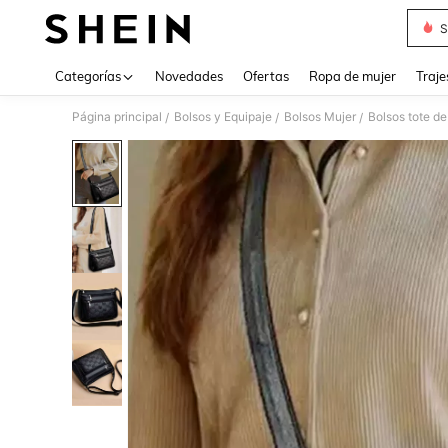
S
Use up 
Categorías
Novedades
Ofertas
Ropa de mujer
Traje
Página principal
Bolsos y Equipaje
Bolsos Mujer
Bolsos tote de
/
/
/