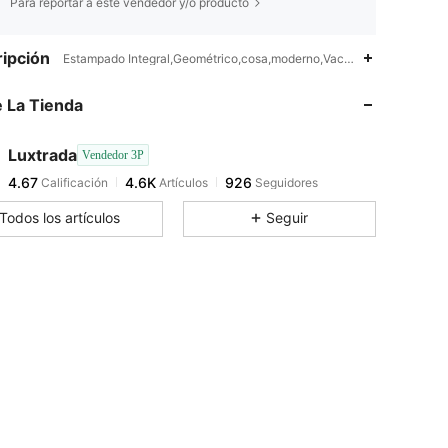
Para reportar a este vendedor y/o producto
4.67
4.6K
926
ipción
Estampado Integral,Geométrico,cosa,moderno,Vacación,De moda,Ele
 La Tienda
4.67
4.6K
926
Luxtrada
Vendedor 3P
4.67
4.6K
926
Calificación
Artículos
Seguidores
b***9
pagó
Hace 1 día
Todos los artículos
Seguir
4.67
4.6K
926
4.67
4.6K
926
4.67
4.6K
926
4.67
4.6K
926