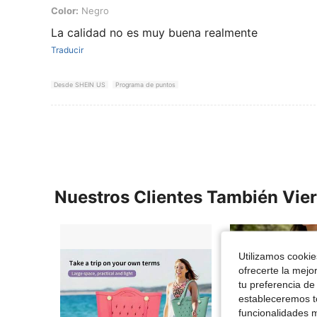
Color: Negro
Color:
Negro
La calidad no es muy buena realmente
Traducir
Desde SHEIN US
Programa de puntos
Nuestros Clientes También Vie
Utilizamos cookies
ofrecerte la mejo
tu preferencia de
estableceremos to
funcionalidades m