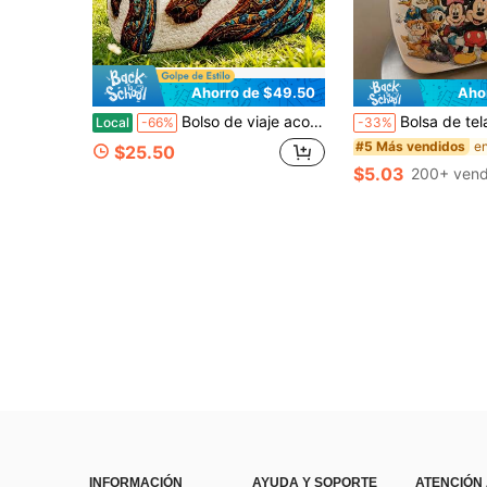
Ahorro de $49.50
Aho
Bolso de viaje acolchado con bordado de caballo boho, bolso de gran capacidad con patrón de tótem vintage para camping, fin de semana y almacenamiento al aire libre
Bolsa de tela con estampado de Stitch de Disney de dibujos animados lindos para volver a la escuela
Local
-66%
-33%
#5 Más vendidos
$25.50
$5.03
200+ vend
INFORMACIÓN
AYUDA Y SOPORTE
ATENCIÓN