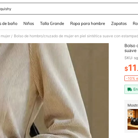
quishy
and down arrow keys to navigate search Búsqueda reciente and Busca y Encuentr
s de baño
Niños
Talla Grande
Ropa para hombre
Zapatos
Ro
 mujer
Bolso de hombro/cruzado de mujer en piel sintética suave con estampado
/
Bolso 
suave 
trabajo
SKU: s
11
$
PR
-10% e
En
Mostra