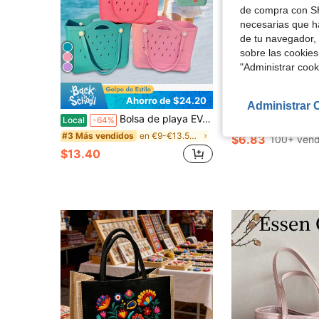
de compra con SH
necesarias que h
de tu navegador, 
sobre las cookies
"Administrar coo
4
Ahorro de $24.20
Aho
Administrar 
Bolsa de playa EVA 2025, pequeña y moderna bolsa cuadrada, impermeable, con agujeros de EVA, estilo americano, bolsa de almacenamiento para mujer, regalo perfecto para hombres y mujeres.
1 pieza Bolso de hombro de PU con decoración de pañuelo de seda, g
Local
-64%
-33%
en €9-€13.50 Bolsos tote de mujer
#3 Más vendidos
$6.83
100+ vend
$13.40