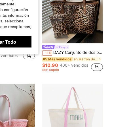
ctamente
la configuración
 más información
es, selecciona
 que recopilamos,
Ahorro de $1.10
ar Todo
o de tote para mujer, material de alta calidad, regalo del Día de San Valentín
Dazy
DAZY Conjunto de dos piezas de bolsos de mujer de gran capacidad con estampado de leopardo, bolsos de hombro de PU retro de moda, adecuados para estudiantes universitarias, principiantes y familias de cuello blanco, apropiados para la oficina, la universidad, el trabajo, los negocios, los desplazamientos, al aire libre, los viajes, las salidas, bolso de mujer con estampado de guepardo y estampado de leopardo
-11%
 vendidos
en Marrón Bolsos De Mano Para Mujer
#5 Más vendidos
$10.90
400+ vendidos
con cupón