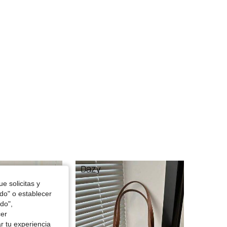
4.67
4.6K
926
4.67
4.6K
926
4.67
4.6K
926
e solicitas y
odo" o establecer
do",
cer
r tu experiencia