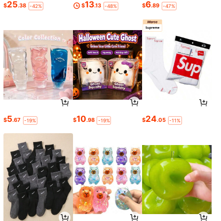
25
13
6
$
.38
$
.13
$
.89
-42%
-48%
-47%
5
10
24
$
.67
$
.98
$
.05
-19%
-19%
-11%