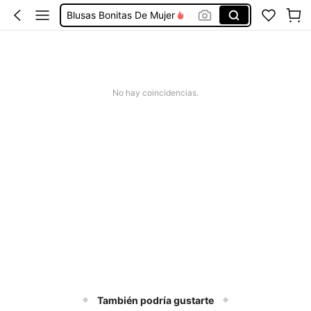
Conjunto De Dos Piezas Mujer
Squishies
Vestidos De Mujer Casual
Vestidos Elegantes De Mujer
No hay coincidencias.
También podría gustarte