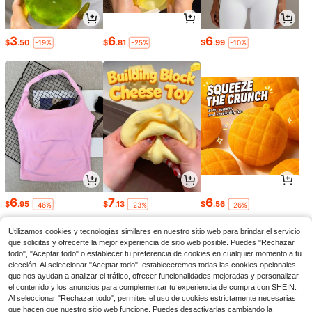
3
6
6
$
.50
$
.81
$
.99
-19%
-25%
-10%
6
7
6
$
.95
$
.13
$
.56
-46%
-23%
-26%
Utilizamos cookies y tecnologías similares en nuestro sitio web para brindar el servicio
que solicitas y ofrecerte la mejor experiencia de sitio web posible. Puedes "Rechazar
todo", "Aceptar todo" o establecer tu preferencia de cookies en cualquier momento a tu
elección. Al seleccionar "Aceptar todo", estableceremos todas las cookies opcionales,
que nos ayudan a analizar el tráfico, ofrecer funcionalidades mejoradas y personalizar
el contenido y los anuncios para complementar tu experiencia de compra con SHEIN.
Al seleccionar "Rechazar todo", permites el uso de cookies estrictamente necesarias
que hacen que nuestro sitio web funcione. Puedes desactivarlas cambiando la