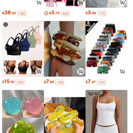
38
3
3
$
.30
$
.75
$
.40
-18%
-64%
-11%
15
7
7
$
.19
$
.66
$
.37
-24%
-13%
-21%