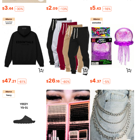
3
2
5
$
.44
$
.09
$
.43
-30%
-13%
-16%
47
26
4
$
.21
$
.16
$
.37
-61%
-60%
-5%