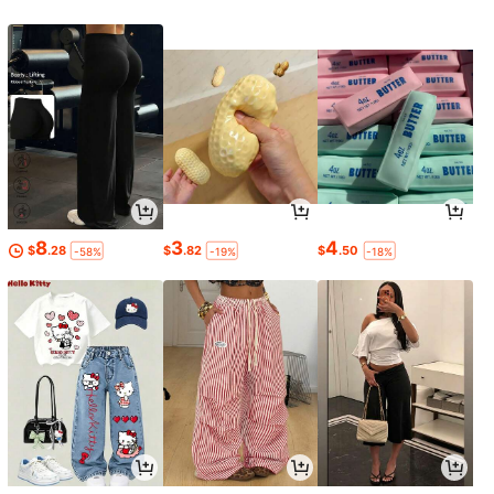
8
3
4
$
.28
$
.82
$
.50
-58%
-19%
-18%