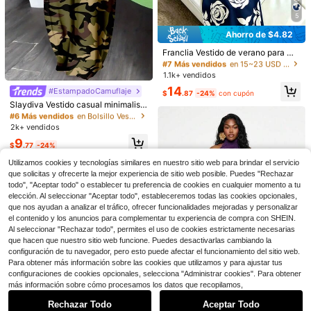
5
#7 Más vendidos
en 15~23 USD Vestidos largos de mujer
Ahorro de $4.82
¡Casi agotado!
27
#7 Más vendidos
#7 Más vendidos
en 15~23 USD Vestidos largos de mujer
en 15~23 USD Vestidos largos de mujer
Franclia Vestido de verano para mu
¡Casi agotado!
Ahorro de $1.40
jer con cuello halter sin mangas, es
¡Casi agotado!
¡Casi agotado!
30+ Dice "queda bien"
tampado floral en satén, tela dorad
10
1.1k+ vendidos
#7 Más vendidos
en 15~23 USD Vestidos largos de mujer
¡Casi agotado!
¡Casi agotado!
SHEIN LUNE Vestido corto casual e
#6 Más vendidos
en Bolsillo Vestidos De Mujer
a brillante, vestido elegante, adecu
stampado para mujer, adecuado par
¡Casi agotado!
14
30+ Dice "queda bien"
30+ Dice "queda bien"
ado para playa, vacaciones, fiesta,
¡Casi agotado!
#EstampadoCamuflaje
INAWLY Vestido casual holgado de
$
.87
-24%
con cupón
a primavera y verano
graduación, dama de honor, noche,
vacaciones con estampado tropical
200+ vendidos
¡Casi agotado!
120+ Dice "lo adoro"
10+ Dice "queda bien"
#6 Más vendidos
#6 Más vendidos
en Bolsillo Vestidos De Mujer
en Bolsillo Vestidos De Mujer
Slaydiva Vestido casual minimalist
casual, ir al trabajo, oficina de nego
de plantas, de cuello en V y sin man
a con bolsillo y tirantes sueltos con
30+ Dice "queda bien"
2.4k+ vendidos
10
¡Casi agotado!
¡Casi agotado!
$
.99
-11%
cios, uso profesional de maestra ur
gas para mujeres
estampado camuflaje para mujeres,
2k+ vendidos
13
10+ Dice "queda bien"
10+ Dice "queda bien"
#6 Más vendidos
en Bolsillo Vestidos De Mujer
bana, citas, reuniones de cena
$
.49
-11%
verde del ejército
¡Casi agotado!
9
$
.77
-24%
10+ Dice "queda bien"
Utilizamos cookies y tecnologías similares en nuestro sitio web para brindar el servicio
que solicitas y ofrecerte la mejor experiencia de sitio web posible. Puedes "Rechazar
todo", "Aceptar todo" o establecer tu preferencia de cookies en cualquier momento a tu
elección. Al seleccionar "Aceptar todo", estableceremos todas las cookies opcionales,
que nos ayudan a analizar el tráfico, ofrecer funcionalidades mejoradas y personalizar
el contenido y los anuncios para complementar tu experiencia de compra con SHEIN.
Al seleccionar "Rechazar todo", permites el uso de cookies estrictamente necesarias
que hacen que nuestro sitio web funcione. Puedes desactivarlas cambiando la
configuración de tu navegador, pero esto puede afectar el funcionamiento del sitio web.
Para obtener más información sobre las cookies que utilizamos y para ajustar tus
configuraciones de cookies opcionales, selecciona "Administrar cookies". Para obtener
Mostrar artículos similares con stock
Ver todo
más información sobre cómo procesamos los datos que recopilamos,
Rechazar Todo
Aceptar Todo
Lo sentimos, este producto está agotado.