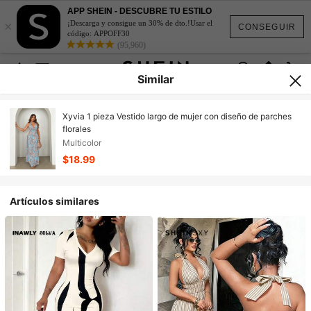
APP SHEIN - DESCUBRE TU ESTILO
×
¡Descarga y consigue un 30% de dto.!Usar el
CONSEGUIR
código: APPOFF30
(95,960)
Similar
Xyvia 1 pieza Vestido largo de mujer con diseño de parches
florales
Multicolor
$18.99
Artículos similares