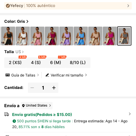
las, ropa interior de fitness y yoga
Yefecy
100% auténtico
Color: Gris
Talla
US
4 left
6 left
7 left
2
(XS)
4
(S)
6
(M)
8/10
(L)
Guía de Tallas
Verificar mi tamaño
Cantidad:
Envío a
United States
Envío gratis(Pedidos ≥ $15.00)
500 puntos SHEIN si llega tarde
Entrega estimada:
Ago 14 - Ago
20,
85.11% son ≤
8
días hábiles