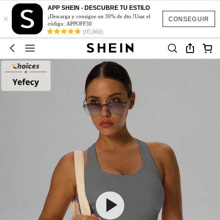
APP SHEIN - DESCUBRE TU ESTILO
×
¡Descarga y consigue un 30% de dto.!Usar el
CONSEGUIR
código: APPOFF30
(95,960)