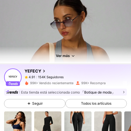
154K Seguidores
4.91
154K Seguidores
4.91
Ver más
YEFECY
154K Seguidores
4.91
e***6
pagó
Hace 1 día
99K+ Vendido recientemente
99K+ Recompra
154K Seguidores
4.91
Esta tienda está seleccionada como
「Botique de moda」
Seguir
Todos los artículos
154K Seguidores
4.91
154K Seguidores