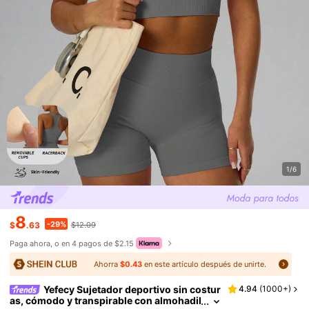
1/6
8
-29%
$
.63
$12.09
Paga ahora, o en 4 pagos de $2.15
Ahorra
$0.43
en este artículo después de unirte.
Yefecy Sujetador deportivo sin costur
4.94
(
1000+
)
as, cómodo y transpirable con almohadil