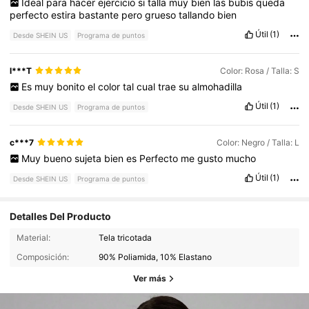
Ideal
para
hacer
ejercicio
si
talla
muy
bien
las
bubis
queda
perfecto
estira
bastante
pero
grueso
tallando
bien
Útil
(1)
Desde SHEIN US
Programa de puntos
l***T
Color: Rosa / Talla: S
Es
muy
bonito
el
color
tal
cual
trae
su
almohadilla
Útil
(1)
Desde SHEIN US
Programa de puntos
c***7
Color: Negro / Talla: L
Muy
bueno
sujeta
bien
es
Perfecto
me
gusto
mucho
Útil
(1)
Desde SHEIN US
Programa de puntos
Detalles Del Producto
Material:
Tela tricotada
Composición:
90% Poliamida, 10% Elastano
Ver más