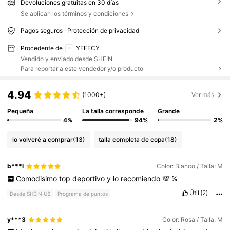
Devoluciones gratuitas en 30 días
Se aplican los términos y condiciones
Pagos seguros · Protección de privacidad
Procedente de
YEFECY
Vendido y enviado desde SHEIN.
Para reportar a este vendedor y/o producto
4.94
(1000+)
Ver más
Pequeña
La talla corresponde
Grande
4%
94%
2%
lo volveré a comprar
(13)
talla completa de copa
(18)
b***l
Color: Blanco / Talla: M
Comodisimo
top
deportivo
y
lo
recomiendo
💯
%
Útil
(2)
Desde SHEIN US
Programa de puntos
y***3
Color: Rosa / Talla: M