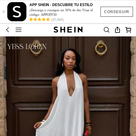
APP SHEIN - DESCUBRE TU ESTILO
×
¡Descarga y consigue un 30% de dto.!Usar el
CONSEGUIR
código: APPOFF30
(95,960)