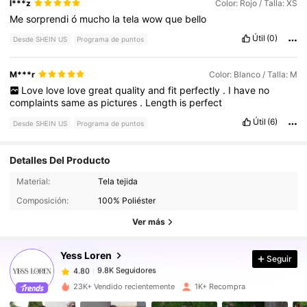
l***z
Color: Rojo / Talla: XS
Me
sorprendi
ó
mucho
la
tela
wow
que
bello
Útil
(0)
Desde SHEIN US
Programa de puntos
M***r
Color: Blanco / Talla: M
Love
love
love
great
quality
and
fit
perfectly
.
I
have
no
complaints
same
as
pictures
.
Length
is
perfect
Útil
(6)
Desde SHEIN US
Programa de puntos
Detalles Del Producto
9.8K Seguidores
4.80
Material:
Tela tejida
Composición:
100% Poliéster
9.8K Seguidores
4.80
Ver más
Yess Loren
Seguir
9.8K Seguidores
4.80
k***y
pagó
Hace 1 día
23K+ Vendido recientemente
1K+ Recompra
9.8K Seguidores
4.80