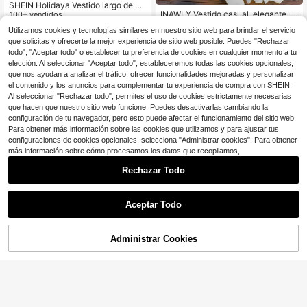
SHEIN Holidaya Vestido largo de m
INAWLY Vestido casual, elegante, s
ujer con cuello halter, sin mangas, e
100+ vendidos
exy y romántico sin espalda con es
200+ vendidos
scote en V y bolsillos, de color liso
17
$
.72
-22%
con cupón
Utilizamos cookies y tecnologías similares en nuestro sitio web para brindar el servicio
cote halter y sin mangas para vaca
17
$
.39
-11%
que solicitas y ofrecerte la mejor experiencia de sitio web posible. Puedes "Rechazar
ciones de mujer
todo", "Aceptar todo" o establecer tu preferencia de cookies en cualquier momento a tu
elección. Al seleccionar "Aceptar todo", estableceremos todas las cookies opcionales,
que nos ayudan a analizar el tráfico, ofrecer funcionalidades mejoradas y personalizar
el contenido y los anuncios para complementar tu experiencia de compra con SHEIN.
Al seleccionar "Rechazar todo", permites el uso de cookies estrictamente necesarias
que hacen que nuestro sitio web funcione. Puedes desactivarlas cambiando la
configuración de tu navegador, pero esto puede afectar el funcionamiento del sitio web.
Para obtener más información sobre las cookies que utilizamos y para ajustar tus
configuraciones de cookies opcionales, selecciona "Administrar cookies". Para obtener
más información sobre cómo procesamos los datos que recopilamos,
Rechazar Todo
Aceptar Todo
Administrar Cookies
¡11% DE DESCUENTO!
AÑADIR A LA BOLSA