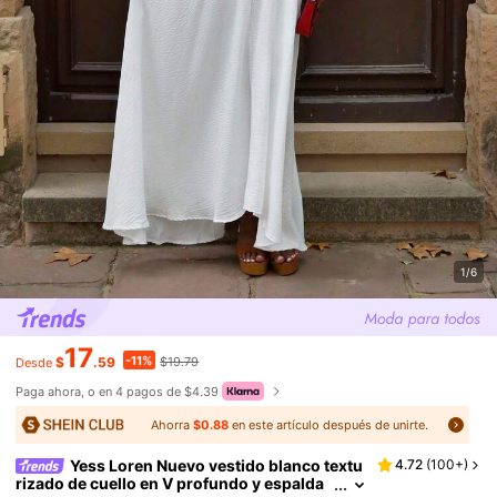
1/6
17
-11%
$
.59
$19.79
Desde
Paga ahora, o en 4 pagos de $4.39
Ahorra
$0.88
en este artículo después de unirte.
Yess Loren Nuevo vestido blanco textu
4.72
(
100+
)
rizado de cuello en V profundo y espalda