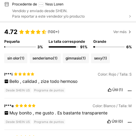
Procedente de
Yess Loren
Vendido y enviado desde SHEIN.
Para reportar a este vendedor y/o producto
4.72
(100+)
Ver más
Pequeña
La talla corresponde
Grande
3%
91%
6%
sin olor
(1)
senderismo
(1)
gimnasio
(1)
sexy
(1)
l***i
Color: Rojo / Talla: S
Bello
,
calidad
,
zize
todo
hermoso
Útil
(1)
Desde SHEIN US
Programa de puntos
I***e
Color: Blanco / Talla: M
Muy
bonito
,
me
gusto
.
Es
bastante
transparente
Útil
(0)
Desde SHEIN US
Programa de puntos