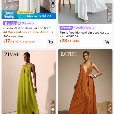
12
Ahorro de $4.64
18
Glyssa
#VestidoVaca
Glyssa Vestido de mujer con tirante
s finos, espalda descubierta, cruce
#4 Más vendidos
en Boda Minivestidos de novia
Firerie Vestido maxi sin espalda con
delantero, hebilla en forma de U hu
cuello halter de crepé y lazo para o
2k+ vendidos
700+ vendidos
eca, plisado en el bajo y abertura al
casiones en complejos turísticos y
23
17
$
.79
-24%
$
.45
-21%
con cupón
ta en el lateral
bodas
4