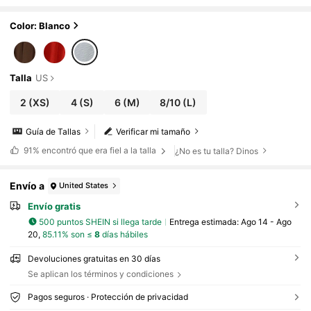
descubierta, primavera/verano 2025, ade
cuado para festivales de música, Pascua, Día
de San Patricio, estilo occidental, nómada, cu
Color: Blanco
mpleaños, graduaciones, campus, uso diario,
casual, vacaciones, cruceros, playa, tomar el
sol, viral, ropa de calle, invitado de boda bohe
mio, viajes, brunch, aeropuerto
Talla
US
2
(XS)
4
(S)
6
(M)
8/10
(L)
Guía de Tallas
Verificar mi tamaño
91%
encontró que era fiel a la talla
¿No es tu talla? Dinos
Envío a
United States
Envío gratis
500 puntos SHEIN si llega tarde
Entrega estimada:
Ago 14 - Ago
20,
85.11% son ≤
8
días hábiles
Devoluciones gratuitas en 30 días
Se aplican los términos y condiciones
Pagos seguros · Protección de privacidad