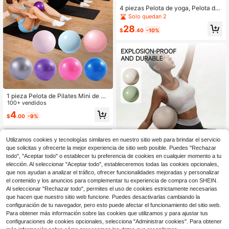
4 piezas Pelota de yoga, Pelota de
fitness, Equilibrio, Estabilidad, Fitne
Solo quedan 2
ss, Silla de oficina con pelota, Con
28
bomba rápida, Multicolor suave
$
.40
-10%
1 pieza Pelota de Pilates Mini de 9
pulgadas, Pelota de Yoga, Pelota de
100+ vendidos
Ejercicio, Pelota de Fitness Pequeñ
4
$
.00
-9%
a, Pelota de Ballet, Adecuada para
Pilates, Yoga, Entrenamiento del Co
re, Equilibrio, Estabilidad, Estiramien
to, Entrenamiento de Fuerza del Cor
Utilizamos cookies y tecnologías similares en nuestro sitio web para brindar el servicio
e, Equipo de Fitness para el Hogar,
Ahorro de $2.36
que solicitas y ofrecerte la mejor experiencia de sitio web posible. Puedes "Rechazar
Adecuada para Yoga, Pilates, Fitnes
todo", "Aceptar todo" o establecer tu preferencia de cookies en cualquier momento a tu
Pelota de yoga fitness anti-estallid
s, Entrenamiento del Piso Pélvico, F
elección. Al seleccionar "Aceptar todo", estableceremos todas las cookies opcionales,
o y antideslizante, pelota de equilib
itness y Ejercicios de Gimnasio, Tab
Solo quedan 8
que nos ayudan a analizar el tráfico, ofrecer funcionalidades mejoradas y personalizar
rio suave, adecuada para pilates en
la Curva Pequeña para Estabilidad
5
el contenido y los anuncios para complementar tu experiencia de compra con SHEIN.
casa, recuperación posparto, model
en el Hogar, Mejora el Equilibrio, Re
$
.84
-29%
ado de cadera y cintura, entrenami
cuperación Postnatal, Pelota Antiex
Al seleccionar "Rechazar todo", permites el uso de cookies estrictamente necesarias
entos de gimnasio y primera opción
plosión para Gimnasia, Pelota de Pil
que hacen que nuestro sitio web funcione. Puedes desactivarlas cambiando la
para la oficina en casa
ates Mini Gruesa
configuración de tu navegador, pero esto puede afectar el funcionamiento del sitio web.
Para obtener más información sobre las cookies que utilizamos y para ajustar tus
configuraciones de cookies opcionales, selecciona "Administrar cookies". Para obtener
1