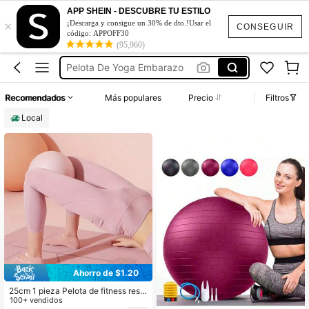
Pelota Pilates
APP SHEIN - DESCUBRE TU ESTILO
×
Pelota De Embarazada
¡Descarga y consigue un 30% de dto.!Usar el
CONSEGUIR
código: APPOFF30
Pelota De Yoga
(95,960)
Pelota De Yoga Embarazo
Bola Para Embarazada
Recomendados
Más populares
Precio
Filtros
Pelota Pilates
Local
Pelota De Embarazada
Ahorro de $1.20
25cm 1 pieza Pelota de fitness resis
tente, Pelota de yoga mini, Adecua
100+ vendidos