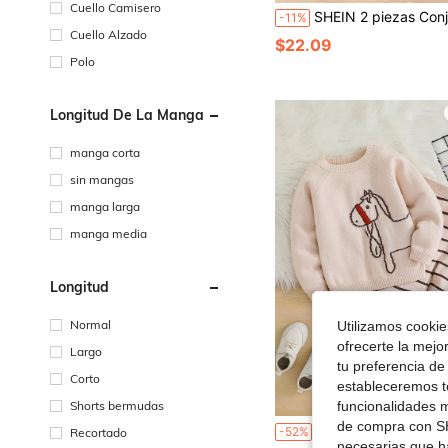
Cuello Camisero
SHEIN 2 piezas Conjunto de suéter de cuello alto de manga larga y pantalones de suéter de cintura elástica de estilo escolar casual y holgado para niños pequeños, cómodo y cálido, adecuado para atuendos de niños, ropa de niño pequeño, regreso a 
-11%
Cuello Alzado
$22.09
Polo
Longitud De La Manga
manga corta
sin mangas
manga larga
manga media
Longitud
Normal
Utilizamos cookies
ofrecerte la mejo
Largo
tu preferencia de
Corto
estableceremos to
Shorts bermudas
funcionalidades m
de compra con SH
SHEIN Set de 2 piezas: Parte superior de manga larga con cuello redondo y gráfico de gato casual para niño pequeño + Pantalones con estampado
-52%
Recortado
necesarias que h