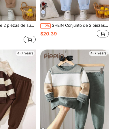
5
 estampado jacquard de manga larga y pantalones, suave y cómodo para uso diario, al aire libre, viajes, vacaciones, hogar, guardería
SHEIN Conjunto de 2 piezas de suéter para niños pequeños, versátil y de moda con cuello vuelto en contraste de azul y blanco, suéter de punto con patrón de oso de dibujos animados combinado con pantalones de pierna recta con puños en azul claro, estilo casual y juguetón, grosor regular, dobladillo limpio, suave y amigable con la piel, patrón exquisito, esencial para otoño/invierno, adecuado para uso diario, hogar, salidas, escuela, actividades al aire libre y talla grande
-12%
$20.39
4-7 Years
4-7 Years