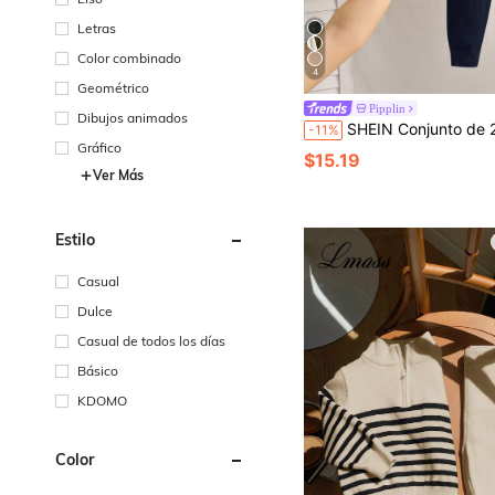
Letras
Color combinado
4
Geométrico
Pipplin
Dibujos animados
SHEIN Conjunto de 2 piezas de suéter de otoño para niños pequeños, ropa casual holgada y suave para invierno, día de la carrera, regreso a la escuela, est
-11%
Gráfico
$15.19
Ver Más
Estilo
Casual
Dulce
Casual de todos los días
Básico
KDOMO
Color