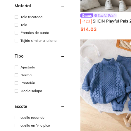
Material
Playful Pals
Tela tricotada
SHEIN Playful Pals 2 piezas/Set Conjunto de suéter de punto de moda para niños jóvenes, top de cuello redondo con patrón de letras jacquard negro & pantalon
-42%
Tela
$14.03
Prendas de punto
Tejido similar a la lana
Tipo
Ajustado
Normal
Pantalón
Media solapa
Escote
cuello redondo
cuello en 'v' o pico