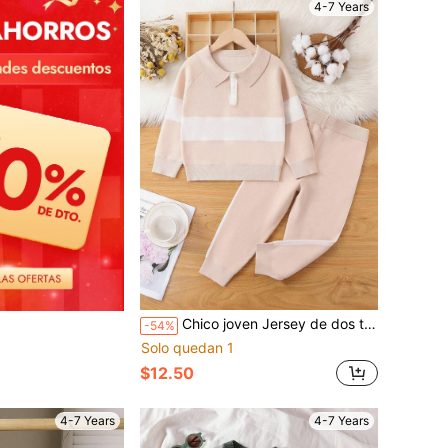
4-7 Years
Chico joven Jersey de dos tonos de manga raglán con pantalones tejidos
-54%
Solo quedan 1
$12.50
4-7 Years
4-7 Years