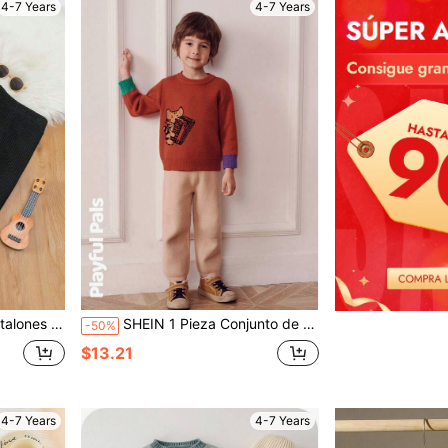
4-7 Years
4-7 Years
e Bloques De Color
SHEIN 1 Pieza Conjunto de suéter para niños pequeños con suéter de cuello redondo de jacquard divertido y pantalones de suéter - Conjuntos de ropa lindos/vintage/casuales/para el hogar/al aire libre de invierno/otoño
-50%
$13.21
4-7 Years
4-7 Years