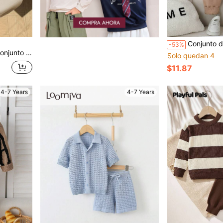
Conjunto de 2 piezas de suéter tejido para niños pequeños, suéter de cuello redondo con
-53%
opa casual para la escuela, invierno, regreso a clases
Solo quedan 4
$11.87
4-7 Years
4-7 Years