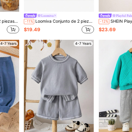
Loomiva
Playful Pals
es de corte relajado, suave para otoño, regreso a la escuela
Loomiva Conjunto de 2 piezas de niños pequeños, suéter tipo cardigan de punto cómodo y informal con estilo universitario, y shorts, conjunto de moda
SHEIN Playful Pals Conjunto de suéter y pantalones de ra
-11%
-12%
$19.49
$23.69
4-7 Years
4-7 Years