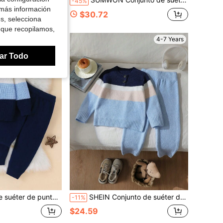
-45%
 más información
$30.72
es, selecciona
 que recopilamos,
4-7 Years
4-7 Years
ar Todo
elto, lindo y elegante, bloques de color azul y blanco, atuendos para vacaciones y regreso a la escuela
SHEIN Conjunto de suéter de punto para niño joven otoño/invierno con cuello vuelto, diseño lindo a rayas azul y blanco, ropa de vuelta a la escuela de manga larga otoño/invierno
-11%
$24.59