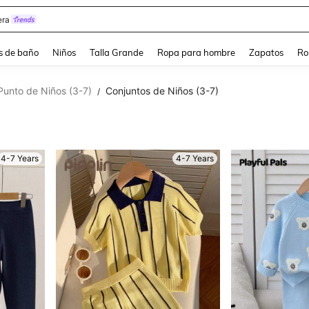
ra
s de baño
Niños
Talla Grande
Ropa para hombre
Zapatos
Ro
unto de Niños (3-7)
Conjuntos de Niños (3-7)
/
4-7 Years
4-7 Years