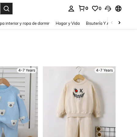
0
0
pa interior y ropa de dormir
Hogar y Vida
Bisutería Y Accesorios
Be
4-7 Years
4-7 Years