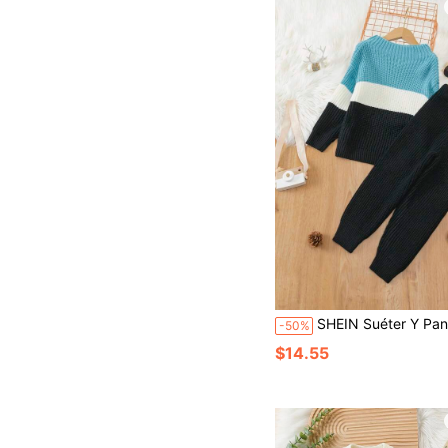
SHEIN Suéter Y Pantalones De Punto Para Niño D
-50%
$14.55