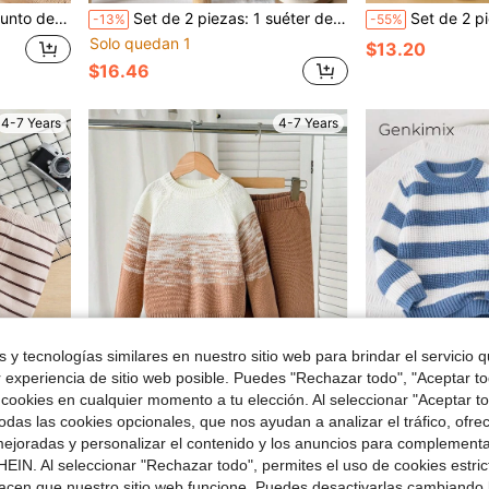
la escuela, fiesta de cumpleaños, boda, uso diario, al aire libre, deportes, otoño e invierno
Set de 2 piezas: 1 suéter de cuello redondo de punto con bloques de color y rayas para niños, y 1 short de punto con bloques de color y rayas para niños, adecuado para uso casual diario en primavera, verano y otoño
Set de 2 piezas de suéter con cuello alto texturizado y trenza
-13%
-55%
Solo quedan 1
$13.20
$16.46
4-7 Years
4-7 Years
 y tecnologías similares en nuestro sitio web para brindar el servicio qu
r experiencia de sitio web posible. Puedes "Rechazar todo", "Aceptar t
 cookies en cualquier momento a tu elección. Al seleccionar "Aceptar to
das las cookies opcionales, que nos ayudan a analizar el tráfico, ofre
ejoradas y personalizar el contenido y los anuncios para complementa
EIN. Al seleccionar "Rechazar todo", permites el uso de cookies estri
 a rayas Conjunto de suéter de punto para otoño/invierno
SHEIN Conjunto de 2 piezas de suéter para niños, top de punto de cable con degradado vintage & pantalones jogger marrones, ropa de invierno a juego para familia en otoño para niños pequeños
Genkimix K
-33%
acen que nuestro sitio web funcione. Puedes desactivarlas cambiando 
Genkimix Kids Set de 2 piezas de suéter de punto a