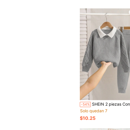
SHEIN 2 piezas Conjunto de suéter tipo polo informal, cómodo y de moda simple y práctica para niños pequeños, adecuado para fiestas de cumpleaños, fiestas, espectáculos, ropa para niños, ropa escolar de vuelta a la escuela, ropa dia
-54%
Solo quedan 7
$10.25