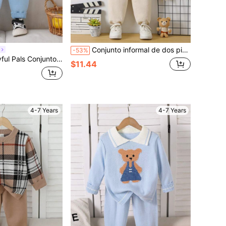
Conjunto informal de dos piezas para niño con suéter de punto con gráfico de dibujos animados y pantalones
-53%
os pequeños, conjunto de punto con estampado de oso azul claro para otoño, ropa suave de 2 piezas para niños para combinar en familia
$11.44
4-7 Years
4-7 Years