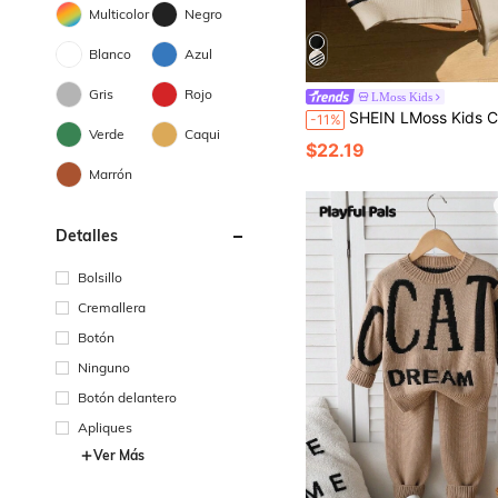
Multicolor
Negro
Blanco
Azul
Gris
Rojo
LMoss Kids
SHEIN LMoss Kids Conjunto de 2 piezas para niños, suéter a rayas negro y blanco, pantalones blancos de otoño, cárdigan con cuello alto, r
-11%
Verde
Caqui
$22.19
Marrón
Detalles
Bolsillo
Cremallera
Botón
Ninguno
Botón delantero
Apliques
Ver Más