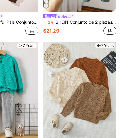
Pipplin
yas gruesas retro para niños pequeños - Elegante, cómodo, adecuado para otoño/invierno
SHEIN Conjunto de 2 piezas para niños pequeños, suéter casual holgado a rayas con cuello redondo y pantalones con dobladillo acanalado, estilo universitario, ropa de invierno para la vuelta al colegio
-12%
$21.29
4-7 Years
4-7 Years