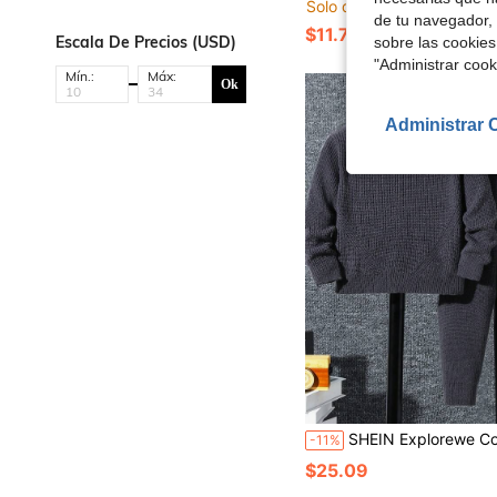
Solo quedan 6
de tu navegador, 
$11.77
Escala De Precios (USD)
sobre las cookies
"Administrar coo
Mín.:
Máx:
Ok
Administrar 
SHEIN Explorewe Conjunto de suéter de cuello alto y pantalones en tonos grises mini
-11%
$25.09