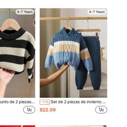
4-7 Years
4-7 Years
o vintage de los 80 con rayas de colores y pantalones de otoño, conjunto casual de vuelta a la escuela e invierno
Set de 2 piezas de invierno para niño pequeño: Suéter de cuello alto a rayas y conjunto de pantalones de punto
-11%
$22.09