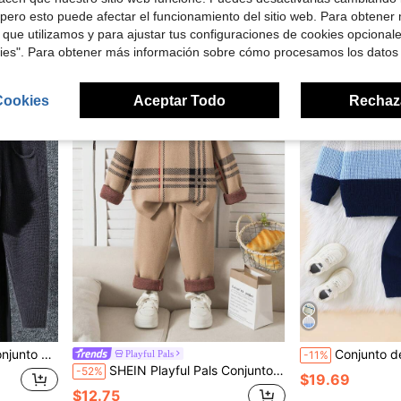
-11%
Solo quedan 7
pero esto puede afectar el funcionamiento del sitio web. Para obtener
$19.49
$14.32
 que utilizamos y para ajustar tus configuraciones de cookies opcional
kies". Para obtener más información sobre cómo procesamos los datos
4-7 Years
4-7 Years
Cookies
Aceptar Todo
Rechaz
malistas y casuales para niño
Conjunto de suéter de punto para niños pequeños otoño/invierno, cuello vu
Playful Pals
-11%
SHEIN Playful Pals Conjunto de top de manga larga y pantalones a rayas de colores contrastantes, conjunto de ropa casual minimalista y versátil
-52%
$19.69
$12.75