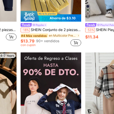
10
Ahorro de $3.10
Pipplin
Playful Pals
ilo universitario, ropa para niños para fiestas y deportes
SHEIN Conjunto de 2 piezas para niño joven, top polo de punto a rayas amarillas y shorts de punto a rayas, estilo casual para verano y otoño, conjunto de suéter polo, conjunto de verano a rayas
SHEIN Playful Pals Conjunto de suéter y pantalones de punto jacquard con oso para niñ
-18%
-53%
en Multicolor Prendas de punto para niños pequeños
#4 Más vendidos
$11.34
$13.79
90+ vendidos
con cupón
4-7 Years