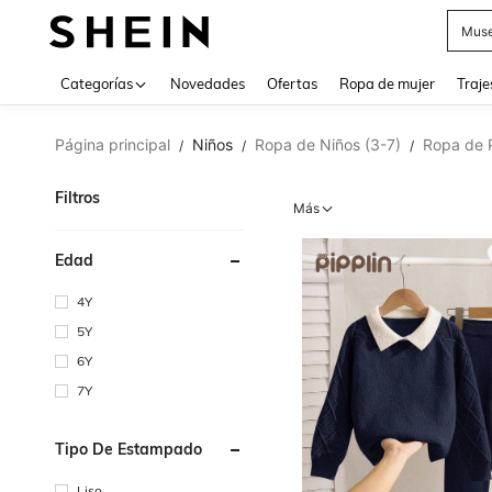
Muse
Categorías
Novedades
Ofertas
Ropa de mujer
Traje
Página principal
Niños
Ropa de Niños (3-7)
Ropa de P
/
/
/
Filtros
Más
Edad
4Y
5Y
6Y
7Y
Tipo De Estampado
Liso