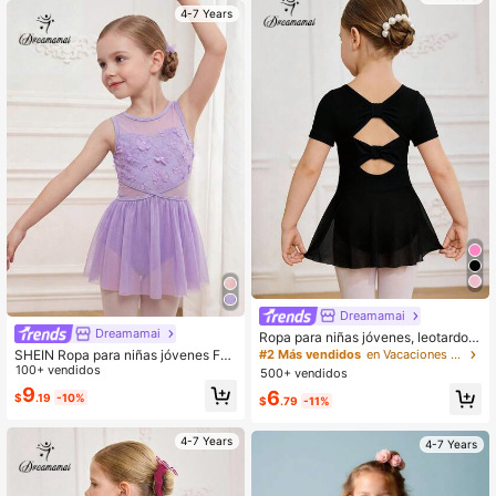
Regreso a la escuela a principios de
4-7 Years
otoño, Glowmode Gym
Dreamamai
Dreamamai
Ropa para niñas jóvenes, leotardo p
rofesional de ballet, entrenamiento,
SHEIN Ropa para niñas jóvenes Fal
#2 Más vendidos
en Vacaciones Ropa deportiva para chicas jóvenes
lindo, Navidad, vuelta a la escuela
da de tutú de ballet, encaje púrpura
100+ vendidos
500+ vendidos
con flores 3D, linda, Navidad, vuelt
9
6
$
.19
-10%
a a la escuela
$
.79
-11%
4-7 Years
4-7 Years