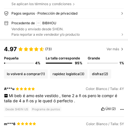
Se aplican los términos y condiciones
Pagos seguros · Protección de privacidad
Procedente de
BIBIHOU
Vendido y enviado desde SHEIN.
Para reportar a este vendedor y/o producto
4.97
(73)
Ver más
Pequeña
La talla corresponde
Grande
4%
95%
1%
lo volveré a comprar
(1)
rapidez logística
(3)
disfraz
(2)
A***u
Color: Blanco / Talla: 4Y
Mi
beb
é
amo
este
vestido
,
tiene
2
a
ñ
os
pero
le
compr
é
talla
de
4
a
ñ
os
y
le
qued
ó
perfecto
.
Útil
(2)
Desde SHEIN US
Programa de puntos
m***6
Color: Blanco / Talla: 5Y