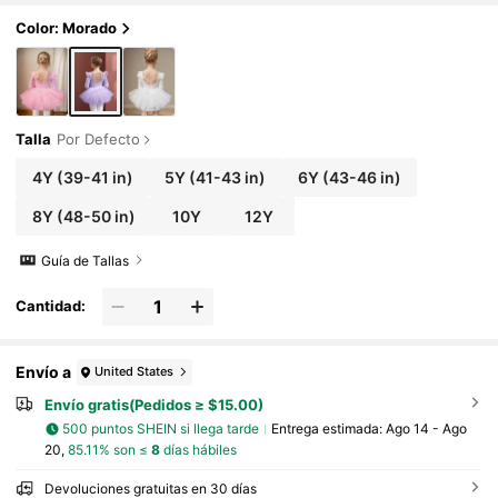
Color: Morado
Talla
Por Defecto
4Y
(39-41 in)
5Y
(41-43 in)
6Y
(43-46 in)
8Y
(48-50 in)
10Y
12Y
Guía de Tallas
Cantidad:
Envío a
United States
Envío gratis(Pedidos ≥ $15.00)
500 puntos SHEIN si llega tarde
Entrega estimada:
Ago 14 - Ago
20,
85.11% son ≤
8
días hábiles
Devoluciones gratuitas en 30 días