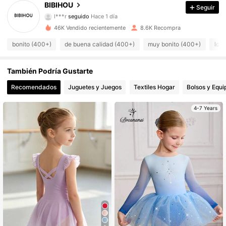
BIBIHOU
Seguir
l***r
seguido
Hace 1 día
4.1K Seguidores
4.94
46K Vendido recientemente
8.6K Recompra
4.1K Seguidores
4.94
bonito (400+)
de buena calidad (400+)
muy bonito (400+)
lo 
4.1K Seguidores
4.94
También Podría Gustarte
4.1K Seguidores
4.94
Recomendados
Juguetes y Juegos
Textiles Hogar
Bolsos y Equi
4-7 Years
4.1K Seguidores
4.94
4.1K Seguidores
4.94
4.1K Seguidores
4.94
4.1K Seguidores
4.94