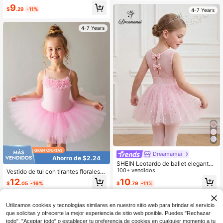
9
$
.29
-11%
4-7 Years
4-7 Years
Dreamamai
Ahorro de $2.24
SHEIN Leotardo de ballet elegante
y lindo para niñas, malla brillante ad
100+ vendidos
Vestido de tul con tirantes florales li
ecuada para entrenamiento y comp
ndos para niña, vestido de ballet pa
12
10
$
.05
-16%
$
.79
-11%
etición, diseño de espalda hueca co
ra niños, ropa de baile de verano pa
n lazo lindo, falda tutú, ropa deporti
ra niñas
va
Utilizamos cookies y tecnologías similares en nuestro sitio web para brindar el servicio
que solicitas y ofrecerte la mejor experiencia de sitio web posible. Puedes "Rechazar
todo", "Aceptar todo" o establecer tu preferencia de cookies en cualquier momento a tu