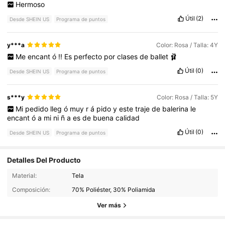
Hermoso
Útil
(2)
Desde SHEIN US
Programa de puntos
y***a
Color: Rosa / Talla: 4Y
Me
encant
ó
!!
Es
perfecto
por
clases
de
ballet
🩰
Útil
(0)
Desde SHEIN US
Programa de puntos
s***y
Color: Rosa / Talla: 5Y
Mi
pedido
lleg
ó
muy
r
á
pido
y
este
traje
de
balerina
le
encant
ó
a
mi
ni
ñ
a
es
de
buena
calidad
Útil
(0)
Desde SHEIN US
Programa de puntos
Detalles Del Producto
4.1K Seguidores
4.94
Material:
Tela
Composición:
70% Poliéster, 30% Poliamida
4.1K Seguidores
4.94
Ver más
4.1K Seguidores
4.94