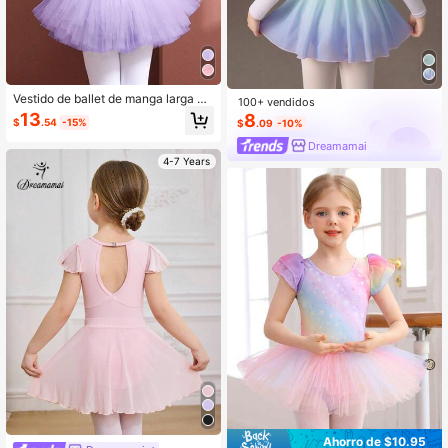
Vestido de ballet de manga larga co
100+ vendidos
n espalda hueca de color púrpura p
13
8
$
.54
-15%
$
.09
-10%
ara niña, leotardo con falda de mall
a abultada, disfraz de danza para ni
Dreamamai
ños
4-7 Years
Ahorro de $10.95