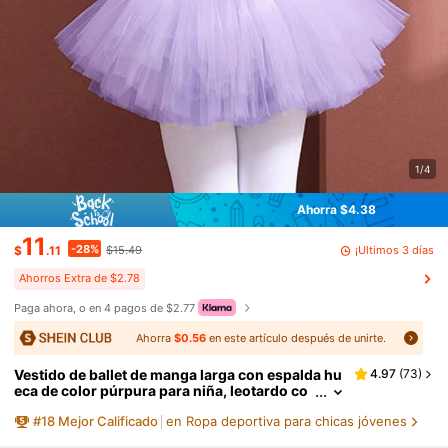
1/4
Ahorra $4.38
11
-28%
¡Últimos 3 días
$
.11
$15.49
Ahorros Extra de $2.78
Paga ahora, o en 4 pagos de $2.77
Ahorra
$0.56
en este artículo después de unirte.
Vestido de ballet de manga larga con espalda hu
4.97
(
73
)
eca de color púrpura para niña, leotardo co
n falda de malla abultada, disfraz de danza p
#
18
Mejor Calificado
en Ropa deportiva para chicas jóvenes
ara niños