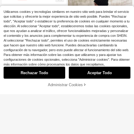
4-7 Years
Utilizamos cookies y tecnologías similares en nuestro sitio web para brindar el servicio
que solicitas y ofrecerte la mejor experiencia de sitio web posible. Puedes "Rechazar
todo", "Aceptar todo" o establecer tu preferencia de cookies en cualquier momento a tu
elección. Al seleccionar "Aceptar todo", estableceremos todas las cookies opcionales,
que nos ayudan a analizar el tráfico, ofrecer funcionalidades mejoradas y personalizar
el contenido y los anuncios para complementar tu experiencia de compra con SHEIN.
Al seleccionar "Rechazar todo", permites el uso de cookies estrictamente necesarias
que hacen que nuestro sitio web funcione. Puedes desactivarlas cambiando la
configuración de tu navegador, pero esto puede afectar el funcionamiento del sitio web.
Para obtener más información sobre las cookies que utilizamos y para ajustar tus
configuraciones de cookies opcionales, selecciona "Administrar cookies". Para obtener
más información sobre cómo procesamos los datos que recopilamos,
Rechazar Todo
Aceptar Todo
Abrigo acolchado holgado con estil
o de bufanda negra, moda coreana
Administrar Cookies
12
¡50% DE DESCUENTO!
AÑADIR A LA BOLSA
$
.23
-55%
Abrigo acolchado para niñas, estilo
4-7 Years
casual y versátil, de color marrón, d
15
$
.90
-56%
e talle medio y longitud media, para
invierno
4-7 Years