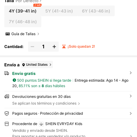
Talla
Por Defecto
2 left
4Y
(39-41 in)
5Y
(41-43 in)
6Y
(43-46 in)
7Y
(46-48 in)
Guía de Tallas
Cantidad:
¡Solo quedan 2!
Envío a
United States
Envío gratis
500 puntos SHEIN si llega tarde
Entrega estimada:
Ago 14 - Ago
20,
85.11% son ≤
8
días hábiles
Devoluciones gratuitas en 30 días
Se aplican los términos y condiciones
Pagos seguros · Protección de privacidad
Procedente de
SHEIN EVRYDAY Kids
Vendido y enviado desde SHEIN.
Para reportar a este vendedor y/o producto