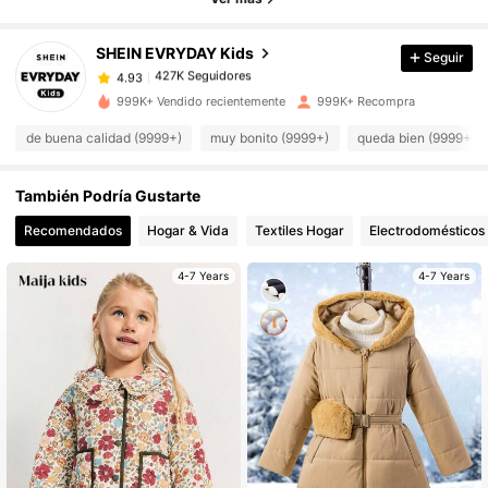
427K Seguidores
4.93
SHEIN EVRYDAY Kids
Seguir
427K Seguidores
4.93
999K+ Vendido recientemente
999K+ Recompra
de buena calidad (9999+)
muy bonito (9999+)
queda bien (9999+)
427K Seguidores
4.93
También Podría Gustarte
427K Seguidores
4.93
Recomendados
Hogar & Vida
Textiles Hogar
Electrodomésticos
4-7 Years
4-7 Years
427K Seguidores
4.93
427K Seguidores
4.93
427K Seguidores
4.93
427K Seguidores
4.93