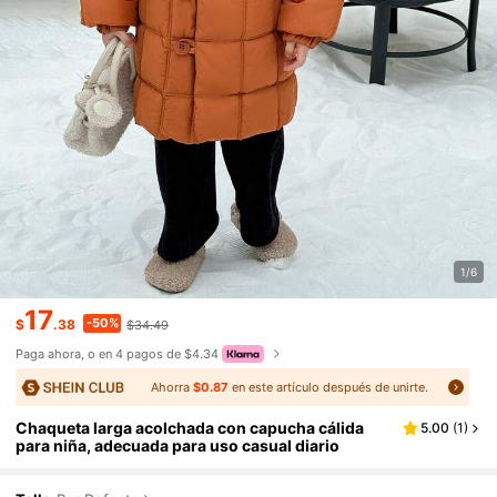
1/6
17
-50%
$
.38
$34.49
Paga ahora, o en 4 pagos de $4.34
Ahorra
$0.87
en este artículo después de unirte.
Chaqueta larga acolchada con capucha cálida
5.00
(
1
)
para niña, adecuada para uso casual diario