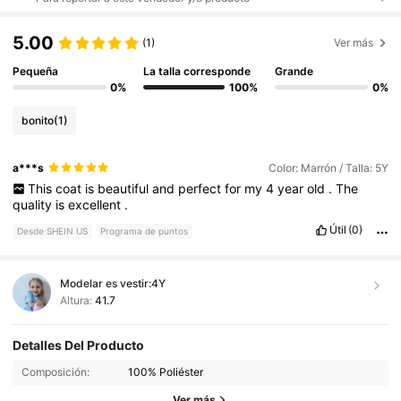
5.00
(1)
Ver más
Pequeña
La talla corresponde
Grande
0%
100%
0%
bonito
(1)
a***s
Color: Marrón / Talla: 5Y
This
coat
is
beautiful
and
perfect
for
my
4
year
old
.
The
quality
is
excellent
.
Útil
(0)
Desde SHEIN US
Programa de puntos
Modelar es vestir:
4Y
Altura:
41.7
Detalles Del Producto
427K Seguidores
4.93
Composición:
100% Poliéster
Ver más