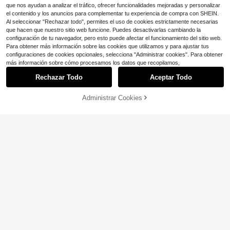
que nos ayudan a analizar el tráfico, ofrecer funcionalidades mejoradas y personalizar
el contenido y los anuncios para complementar tu experiencia de compra con SHEIN.
Al seleccionar "Rechazar todo", permites el uso de cookies estrictamente necesarias
que hacen que nuestro sitio web funcione. Puedes desactivarlas cambiando la
configuración de tu navegador, pero esto puede afectar el funcionamiento del sitio web.
Para obtener más información sobre las cookies que utilizamos y para ajustar tus
configuraciones de cookies opcionales, selecciona "Administrar cookies". Para obtener
más información sobre cómo procesamos los datos que recopilamos,
Rechazar Todo
Aceptar Todo
8
25
Administrar Cookies
¡29% DE DESCUENTO!
AÑADIR A LA BOLSA
Ahorro de $1.50
MODELY Kids
Vestido de verano dulce y lindo par
SHEIN SLAYR KIDS
a niñas con decoración de lazo 3D,
#6 Más vendidos
en Marrón Vestidos para niñas
SHEIN Vestido casual para niña con
tirantes finos, cintura ceñida, bajo d
100+ vendidos
cuello cuadrado, volantes en el baj
100+ vendidos
e farol, estilo casual de vacaciones
o y estampado floral ditsy de gasa
10
12
$
.09
-11%
$
.19
-11%
4-7 Years
4-7 Years