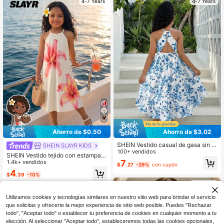
4-7 Years
4-7 Years
Ahorro de $0.50
Ahorro de $3.02
SHEIN Vestido casual de gasa sin m
SHEIN SLAYR KIDS
angas con estampado floral pequeñ
100+ vendidos
SHEIN Vestido tejido con estampad
o para niña
7
o floral crema, Millennium, vestido c
1.4k+ vendidos
$
.27
-29%
con cupón
asual minimalista de cuello halter ti
4
$
.39
-10%
po pullover para niñas jóvenes, ade
cuado para el verano
4-7 Years
4-7 Years
Utilizamos cookies y tecnologías similares en nuestro sitio web para brindar el servicio
que solicitas y ofrecerte la mejor experiencia de sitio web posible. Puedes "Rechazar
todo", "Aceptar todo" o establecer tu preferencia de cookies en cualquier momento a tu
elección. Al seleccionar "Aceptar todo", estableceremos todas las cookies opcionales,