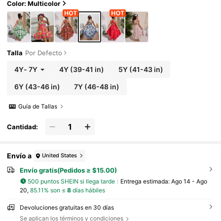
Color: Multicolor
Talla
Por Defecto
4Y
-
7Y
4Y
(39-41 in)
5Y
(41-43 in)
6Y
(43-46 in)
7Y
(46-48 in)
Guía de Tallas
Cantidad:
Envío a
United States
Envío gratis(Pedidos ≥ $15.00)
500 puntos SHEIN si llega tarde
Entrega estimada:
Ago 14 - Ago
20,
85.11% son ≤
8
días hábiles
Devoluciones gratuitas en 30 días
Se aplican los términos y condiciones