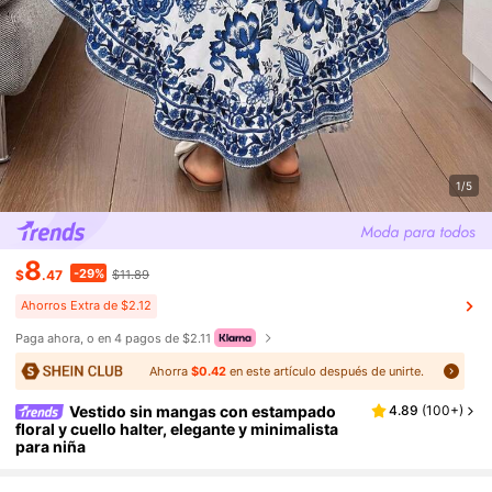
1/5
8
-29%
$
.47
$11.89
Ahorros Extra de $2.12
Paga ahora, o en 4 pagos de $2.11
Ahorra
$0.42
en este artículo después de unirte.
Vestido sin mangas con estampado
4.89
(
100+
)
floral y cuello halter, elegante y minimalista
para niña