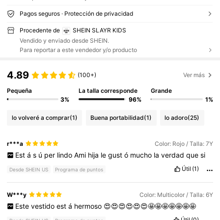
Pagos seguros · Protección de privacidad
Procedente de
SHEIN SLAYR KIDS
Vendido y enviado desde SHEIN.
Para reportar a este vendedor y/o producto
4.89
(100+)
Ver más
Pequeña
La talla corresponde
Grande
3%
96%
1%
lo volveré a comprar
(1)
Buena portabilidad
(1)
lo adoro
(25)
r***a
Color: Rojo / Talla: 7Y
Est
á
s
ú
per
lindo
Ami
hija
le
gust
ó
mucho
la
verdad
que
si
Útil
(1)
Desde SHEIN US
Programa de puntos
W***y
Color: Multicolor / Talla: 6Y
Este
vestido
est
á
hermoso
😍😍😍😍😍😍🤩🤩🤩🤩🤩🤩🤩
Útil
(0)