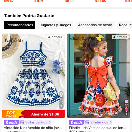
6
9
5
11
9
$
.47
$
.71
$
.39
$
.65
$
.
297K Seguidores
4.88
También Podría Gustarte
Recomendados
Juguetes y Juegos
Accesorios de Vestir
Ropa In
4-7 Years
4-7 Years
4
Ahorro de $1.06
6
Vintaside Kids
Elladie kids
Vintaside Kids Vestido de niña jove
Elladie kids Vestido casual de longit
n con estampado floral vintage, con
1.1k+ vendidos
ud media para niñas con diseño de l
500+ vendidos