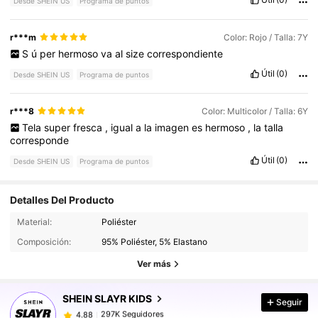
Desde SHEIN US
Programa de puntos
r***m
Color: Rojo / Talla: 7Y
S
ú
per
hermoso
va
al
size
correspondiente
Útil
(0)
Desde SHEIN US
Programa de puntos
r***8
Color: Multicolor / Talla: 6Y
Tela
super
fresca
,
igual
a
la
imagen
es
hermoso
,
la
talla
corresponde
Útil
(0)
Desde SHEIN US
Programa de puntos
Detalles Del Producto
297K Seguidores
4.88
Material:
Poliéster
Composición:
95% Poliéster, 5% Elastano
297K Seguidores
4.88
Ver más
SHEIN SLAYR KIDS
Seguir
297K Seguidores
4.88
z***t
pagó
Hace 1 horas