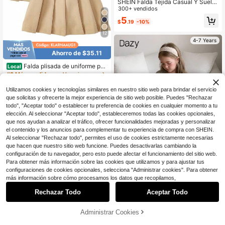
SHEIN Falda Tejida Casual Y Suelta
Con Estampado Floral Para Vacacio
300+ vendidos
nes De Una Niña Joven
5
$
.19
-10%
12
4-7 Years
Ahorro de $35.11
Falda plisada de uniforme par
Local
a niña, tallas del 5 al 16, en colores
#9 Más vendidos
en Vacaciones Faldas de chicas jóvenes
azul marino, caqui, negro y verde o
200+ vendidos
scuro
Utilizamos cookies y tecnologías similares en nuestro sitio web para brindar el servicio
24
$
.89
-59%
que solicitas y ofrecerte la mejor experiencia de sitio web posible. Puedes "Rechazar
todo", "Aceptar todo" o establecer tu preferencia de cookies en cualquier momento a tu
Free Shipping
elección. Al seleccionar "Aceptar todo", estableceremos todas las cookies opcionales,
que nos ayudan a analizar el tráfico, ofrecer funcionalidades mejoradas y personalizar
el contenido y los anuncios para complementar tu experiencia de compra con SHEIN.
Al seleccionar "Rechazar todo", permites el uso de cookies estrictamente necesarias
que hacen que nuestro sitio web funcione. Puedes desactivarlas cambiando la
configuración de tu navegador, pero esto puede afectar el funcionamiento del sitio web.
Para obtener más información sobre las cookies que utilizamos y para ajustar tus
configuraciones de cookies opcionales, selecciona "Administrar cookies". Para obtener
Ahorro de $3.11
1
más información sobre cómo procesamos los datos que recopilamos,
0
Dazy
Rechazar Todo
Aceptar Todo
DAZY Falda holgada de corte evas
é con encaje en contraste para niña
400+ vendidos
Administrar Cookies
10
$
.78
-22%
con cupón