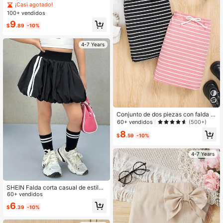
de doble capa con volantes en el b
¡Casi agotado!
ajo y lazo lateral para niñas, ideal p
100+ vendidos
ara uso casual, diario y escolar en o
9
toño e invierno, a juego con mamá
$
.89
-10%
e hija, hermana y yo
4-7 Years
Conjunto de dos piezas con falda a
rayas para niñas jóvenes
60+ vendidos
(500+)
8
$
.59
-10%
4-7 Years
SHEIN Falda corta casual de estilo
de calle de moda para niña joven N
60+ vendidos
ova Glow
6
$
.39
-10%