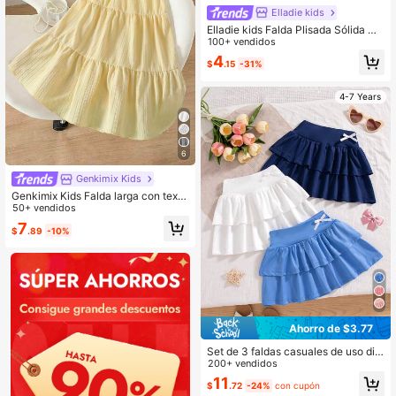
Elladie kids
Elladie kids Falda Plisada Sólida Co
n Diseño Metálico Para Niñas Jóve
100+ vendidos
nes
4
$
.15
-31%
4-7 Years
6
Genkimix Kids
Genkimix Kids Falda larga con textu
ra tipo pastel en amarillo claro para
50+ vendidos
niñas jóvenes, adecuada para salid
7
$
.89
-10%
as, viajes y temporada de regreso a
la escuela
Ahorro de $3.77
Set de 3 faldas casuales de uso dia
rio para niñas con diseño de lazo 3
200+ vendidos
D y capas de unicolor
11
$
.72
-24%
con cupón