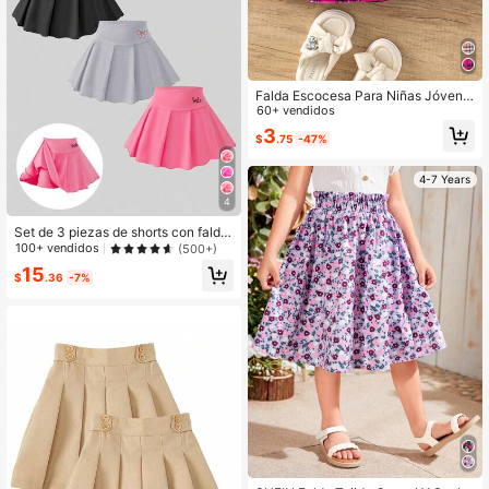
Falda Escocesa Para Niñas Jóvene
s Con Decoración De Lazo
60+ vendidos
3
$
.75
-47%
4-7 Years
4
Set de 3 piezas de shorts con falda
plisada y estampado de moños, esti
100+ vendidos
(500+)
lo casual y escolar, para verano
15
$
.36
-7%