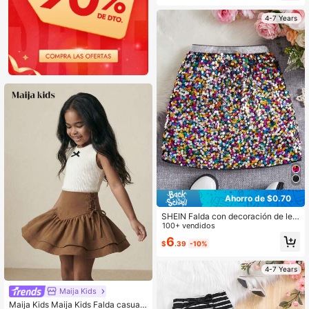
4-7 Years
Ahorro de $0.70
SHEIN Falda con decoración de len
tejuelas para niña, adecuada para u
100+ vendidos
so en fiesta de otoño, para Navidad
6
$
.39
-10%
4-7 Years
Maija Kids
Maija Kids Maija Kids Falda casual