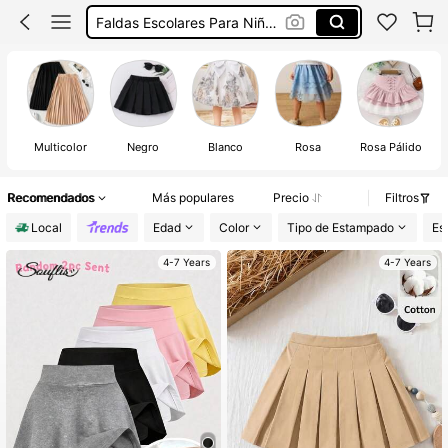
Faldas Escolares Para Niñas
Tutu De Nina
Faldas Para Niñas
Uniforme Escolar Niña
Multicolor
Negro
Blanco
Rosa
Rosa Pálido
Recomendados
Más populares
Precio
Filtros
Local
Edad
Color
Tipo de Estampado
Est
4-7 Years
4-7 Years