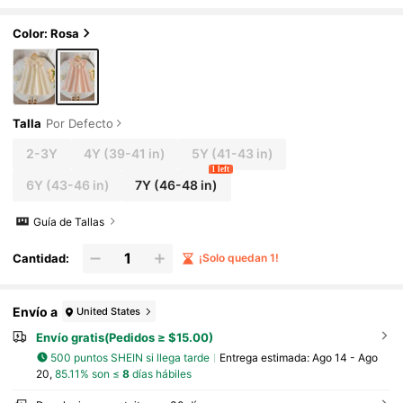
venes en primavera/verano
Color: Rosa
Talla
Por Defecto
2-3Y
4Y
(39-41 in)
5Y
(41-43 in)
1 left
6Y
(43-46 in)
7Y
(46-48 in)
Guía de Tallas
Cantidad:
¡Solo quedan 1!
Envío a
United States
Envío gratis(Pedidos ≥ $15.00)
500 puntos SHEIN si llega tarde
Entrega estimada:
Ago 14 - Ago
20,
85.11% son ≤
8
días hábiles