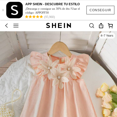
APP SHEIN - DESCUBRE TU ESTILO
×
¡Descarga y consigue un 30% de dto.!Usar el
CONSEGUIR
código: APPOFF30
(95,960)
4-7 Years