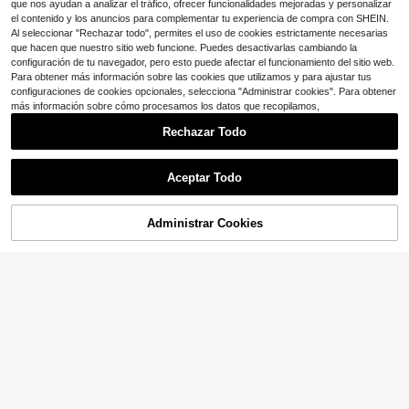
que nos ayudan a analizar el tráfico, ofrecer funcionalidades mejoradas y personalizar
el contenido y los anuncios para complementar tu experiencia de compra con SHEIN.
Al seleccionar "Rechazar todo", permites el uso de cookies estrictamente necesarias
que hacen que nuestro sitio web funcione. Puedes desactivarlas cambiando la
configuración de tu navegador, pero esto puede afectar el funcionamiento del sitio web.
Para obtener más información sobre las cookies que utilizamos y para ajustar tus
configuraciones de cookies opcionales, selecciona "Administrar cookies". Para obtener
más información sobre cómo procesamos los datos que recopilamos,
Rechazar Todo
Aceptar Todo
Administrar Cookies
¡10% DE DESCUENTO!
AÑADIR A LA BOLSA
Ahorro de $1.44
12
Vestido de niña pequeña con
Local
Elladie kids
mangas de flecos en rosa, nueva lle
6
Elladie kids Vestido sin mangas con
$
.15
-19%
gada, vestido de princesa dulce par
dobladillo floral 3D con decoración
a niñas pequeñas, ajuste elástico a
7
$
.19
-47%
de perlas, silueta recta holgada, apr
canalado, accesorio de peluche co
4-7 Years
opiado para salidas diarias, fiestas
n forma de corazón, ropa de estilo e
de cumpleaños, reuniones familiare
uropeo y americano para niños, ves
4-7 Years
s y festivales, para niñas jóvenes c
tido de línea A de manga larga, vest
on estilo de princesa dulce
ido de fiesta para niños, suave y am
igable con la piel