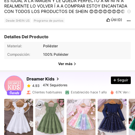
ES
IGUAL
A
LA
IMAGEN
Y
LE
QUEDA
PERFECTO
A
MI
NI
Ñ
A
REALMENTE
LO
VOLVER
Í
A
A
COMPRAR
ESTOY
ENCANTADA
CON
TODOS
LOS
PRODUCTOS
DE
SHEIN
😍😍😍😍😍😍😍😍😍
😍😍😍😍😍😍😍😍😍😍😍😍😍😍😍😍😍😍😍😍😍😍😍😍😍😍😍
Útil
(0)
Desde SHEIN US
Programa de puntos
😍😍😍😍😍😍😍😍😍
Detalles Del Producto
Material:
Poliéster
47K Seguidores
4.93
Composición:
100% Poliéster
Ver más
47K Seguidores
4.93
Dreamer Kids
Seguir
47K Seguidores
4.93
Clientes habituales
Establecido hace 1 año
67K Vendido
47K Seguidores
4.93
47K Seguidores
4.93