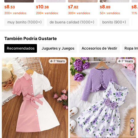
8
10
7
8
8
47K Seguidores
4.93
$
.53
$
.38
$
.82
$
.89
$
200+ vendidos
200+ vendidos
300+ vendidos
50+ vendidos
muy bonito (1000+)
de buena calidad (1000+)
bonito (900+)
lo
47K Seguidores
4.93
También Podría Gustarte
47K Seguidores
4.93
Recomendados
Juguetes y Juegos
Accesorios de Vestir
Ropa In
4-7 Years
4-7 Years
47K Seguidores
4.93
47K Seguidores
4.93
47K Seguidores
4.93
10