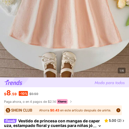
1/6
8
-10%
$
.59
$9.59
Paga ahora, o en 4 pagos de $2.14
Ahorra
$0.43
en este artículo después de unirte.
Vestido de princesa con mangas de caper
5.00
(
2
)
uza, estampado floral y cuentas para niñas jó