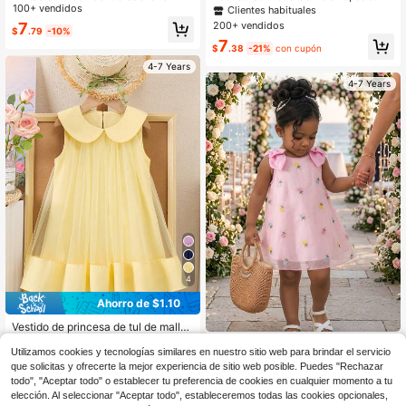
angas de moda simple para niñas, a
100+ vendidos
para niña joven, de unicolor, con cu
Clientes habituales
decuado para acampada al aire libr
ello cuadrado, mangas con gorra, y
200+ vendidos
7
$
.79
-10%
e, vacaciones, fotografía, juegos en
parche con diseño calado
7
la playa, primavera y verano
$
.38
-21%
con cupón
4-7 Years
4-7 Years
4
Ahorro de $1.10
Vestido de princesa de tul de malla
dulce para niña, vestido formal sin
100+ vendidos
Vestido A-Line dulce y lindo para ni
mangas con cuello, para verano
Utilizamos cookies y tecnologías similares en nuestro sitio web para brindar el servicio
ñas con bordado floral de malla y la
9
9
$
.19
-11%
$
.51
-21%
que solicitas y ofrecerte la mejor experiencia de sitio web posible. Puedes "Rechazar
zo desmontable, vestido rosa sin m
todo", "Aceptar todo" o establecer tu preferencia de cookies en cualquier momento a tu
angas para vacaciones de verano y
uso en fiestas
elección. Al seleccionar "Aceptar todo", estableceremos todas las cookies opcionales,
4-7 Years
4-7 Years