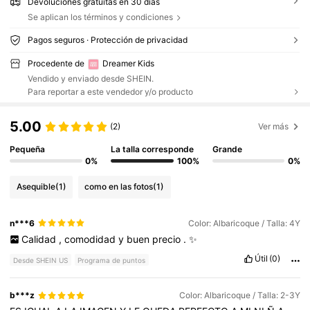
Devoluciones gratuitas en 30 días
Se aplican los términos y condiciones
Pagos seguros · Protección de privacidad
Procedente de
Dreamer Kids
Vendido y enviado desde SHEIN.
Para reportar a este vendedor y/o producto
5.00
(2)
Ver más
Pequeña
La talla corresponde
Grande
0%
100%
0%
Asequible
(1)
como en las fotos
(1)
n***6
Color: Albaricoque / Talla: 4Y
Calidad
,
comodidad
y
buen
precio
.
✨
Útil
(0)
Desde SHEIN US
Programa de puntos
b***z
Color: Albaricoque / Talla: 2-3Y