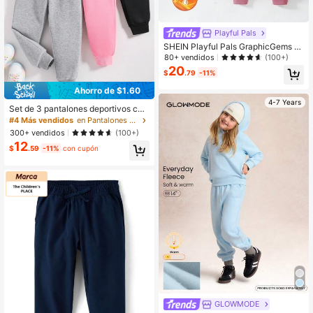
Playful Pals
SHEIN Playful Pals GraphicGems 3
piezas Pantalones de chándal casu
80+ vendidos
(100+)
ales & cómodos lisos para niña jove
20
$
.79
-11%
n otoño invierno
Ahorro de $1.60
4-7 Years
Set de 3 pantalones deportivos con
estampado de dibujos animados par
#4 Más vendidos
en Pantalones deportivos para niñas
a niños pequeños
300+ vendidos
(100+)
12
$
.59
-11%
con cupón
GLOWMODE