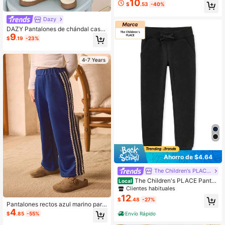
10
$
.53
-40%
diario y cómodos para vacaciones
Dazy
DAZY Pantalones de chándal casu
9
ales para niñas
$
.19
-23%
4-7 Years
Ahorro de $4.64
The Children's PLACE Flagship Store
The Children's PLACE Pantal
Local
ones jogger de felpa para niñas
Clientes habituales
12
$
.48
-27%
Pantalones rectos azul marino para
4
niñas, pantalones deportivos versát
Envío Rápido
$
.85
-55%
iles con ribete de cinta, uso casual