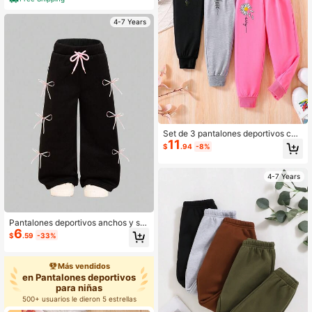
4-7 Years
Set de 3 pantalones deportivos con
11
estampado de dibujos animados par
$
.94
-8%
a niños pequeños
4-7 Years
Pantalones deportivos anchos y su
6
eltos con cordón de ajuste en la cin
$
.59
-33%
tura y decoración de moño para niñ
a
Más vendidos
en Pantalones deportivos
para niñas
500+ usuarios le dieron 5 estrellas