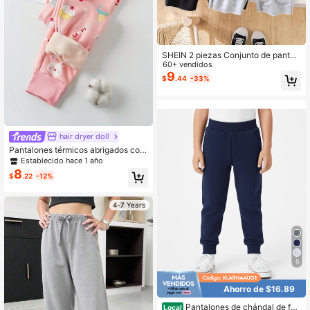
SHEIN 2 piezas Conjunto de pantal
ones anchos sueltos de punto de un
60+ vendidos
icolor casual para niñas jóvenes
9
$
.44
-33%
hair dryer doll
Pantalones térmicos abrigados con
dibujo de conejito rosa para niñas, l
Establecido hace 1 año
eggings de niñas para otoño/inviern
8
$
.22
-12%
o
4-7 Years
5
Ahorro de $16.89
Pantalones de chándal de fel
Local