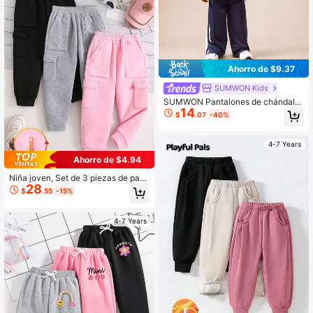
Ahorro de $9.37
SUMWON Kids
SUMWON Pantalones de chándal a
14
zul marino para niñas con rayas lat
$
.07
-40%
erales, cintura elástica, pantalones
de chándal casuales y cómodos, ro
pa deportiva para otoño e invierno, j
4-7 Years
oggers para vacaciones
Ahorro de $4.94
Niña joven, Set de 3 piezas de pant
28
alones deportivos con forro térmico
$
.55
-15%
grueso, pantalones casuales multiu
sos y cálidos
4-7 Years