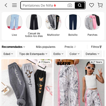
Pantalones De Niña
Pans De Niñas Invierno
Jogger Para Niñas
Ropa De Invierno Para Niña
Casual de
Liso
Multicolor
Bolsillo
Parches
Te
todos los días
Recomendados
Más populares
Precio
Filtros
Edad
Tipo de Estampado
Estilo
Color
Detalles
4-7 Years
4-7 Years