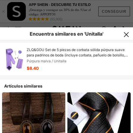
APP SHEIN - DESCUBRE TU ESTILO
×
¡Descarga y consigue un 30% de dto.!Usar el
CONSEGUIR
código: APPOFF30
(95,960)
Encuentra similares en 'Unitalla'
ZLQ&GOU Set de 5 piezas de corbata sólida púrpura suave
para padrinos de boda (incluye corbata, pañuelo de bolsillo,
boutonnière, clip de corbata, gemelos), accesorios
Púrpura malva / Unitalla
minimalistas y frescos de estilo INS para caballero,
$8.40
adecuados para boda, fiesta, reunión, festival, regalo del Día
del Padre
Artículos similares