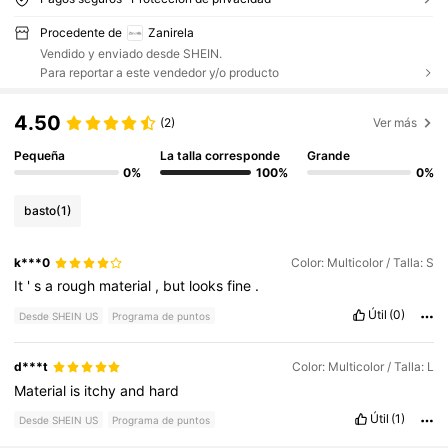
Procedente de
Zanirela
Vendido y enviado desde SHEIN.
Para reportar a este vendedor y/o producto
4.50
(2)
Ver más
Pequeña
La talla corresponde
Grande
0%
100%
0%
basto
(1)
k***0
Color: Multicolor / Talla: S
It
'
s
a
rough
material
,
but
looks
fine
.
Útil
(0)
Desde SHEIN US
Programa de puntos
d***t
Color: Multicolor / Talla: L
Material
is
itchy
and
hard
Útil
(1)
Desde SHEIN US
Programa de puntos