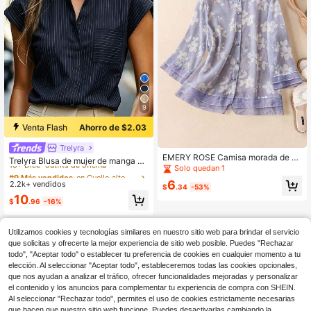
9
Venta Flash
Ahorro de $2.03
Trelyra
#9 Más vendidos
en Cuello alto Tops, blusas y camisetas de mujer
EMERY ROSE Camisa morada de m
10+ Dice "outfits de oficina"
Trelyra Blusa de mujer de manga de
anga larga con botones para mujer
Solo quedan 1
murciélago con bolsillo frontal y bot
#9 Más vendidos
#9 Más vendidos
en Cuello alto Tops, blusas y camisetas de mujer
en Cuello alto Tops, blusas y camisetas de mujer
con estampado floral
ones para uso diario en verano
6
2.2k+ vendidos
10+ Dice "outfits de oficina"
10+ Dice "outfits de oficina"
$
.34
-53%
#9 Más vendidos
en Cuello alto Tops, blusas y camisetas de mujer
10
$
.96
-16%
10+ Dice "outfits de oficina"
Utilizamos cookies y tecnologías similares en nuestro sitio web para brindar el servicio
que solicitas y ofrecerte la mejor experiencia de sitio web posible. Puedes "Rechazar
todo", "Aceptar todo" o establecer tu preferencia de cookies en cualquier momento a tu
elección. Al seleccionar "Aceptar todo", estableceremos todas las cookies opcionales,
que nos ayudan a analizar el tráfico, ofrecer funcionalidades mejoradas y personalizar
el contenido y los anuncios para complementar tu experiencia de compra con SHEIN.
Al seleccionar "Rechazar todo", permites el uso de cookies estrictamente necesarias
que hacen que nuestro sitio web funcione. Puedes desactivarlas cambiando la