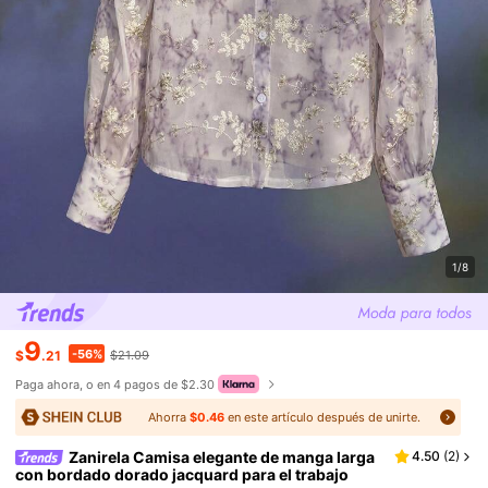
1/8
9
-56%
$
.21
$21.09
Paga ahora, o en 4 pagos de $2.30
Ahorra
$0.46
en este artículo después de unirte.
Zanirela Camisa elegante de manga larga
4.50
(
2
)
con bordado dorado jacquard para el trabajo