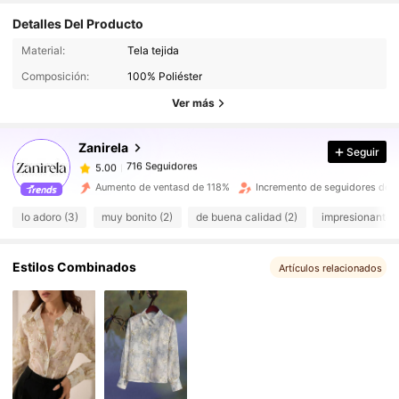
Detalles Del Producto
716 Seguidores
5.00
Material:
Tela tejida
Composición:
100% Poliéster
716 Seguidores
5.00
Ver más
Zanirela
Seguir
716 Seguidores
5.00
c***z
pagó
Hace 1 día
Aumento de ventasd de 118%
Incremento de seguidores de 
716 Seguidores
5.00
lo adoro (3)
muy bonito (2)
de buena calidad (2)
impresionante (
716 Seguidores
5.00
Estilos Combinados
Artículos relacionados
716 Seguidores
5.00
716 Seguidores
5.00