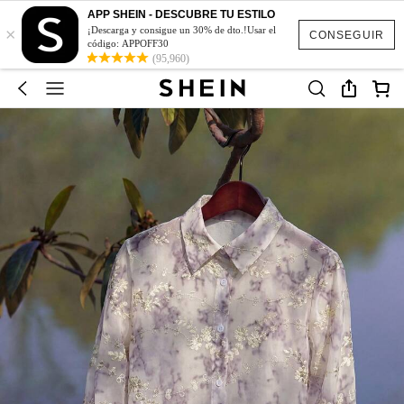
APP SHEIN - DESCUBRE TU ESTILO
×
¡Descarga y consigue un 30% de dto.!Usar el
CONSEGUIR
código: APPOFF30
(95,960)