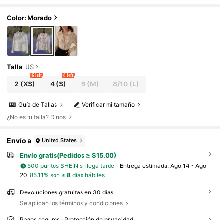
Color: Morado
Talla
US
6 left
8 left
2
(XS)
4
(S)
6
(M)
8/10
(L)
Guía de Tallas
Verificar mi tamaño
¿No es tu talla? Dinos
Envío a
United States
Envío gratis(Pedidos ≥ $15.00)
500 puntos SHEIN si llega tarde
Entrega estimada:
Ago 14 - Ago
20,
85.11% son ≤
8
días hábiles
Devoluciones gratuitas en 30 días
Se aplican los términos y condiciones
Pagos seguros · Protección de privacidad