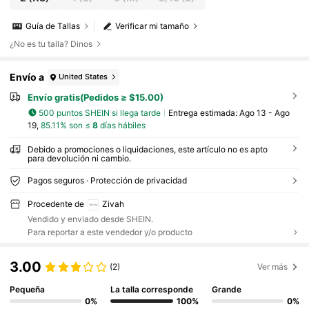
runch, aeropuerto, mujer
Guía de Tallas
Verificar mi tamaño
¿No es tu talla? Dinos
Envío a
United States
Envío gratis(Pedidos ≥ $15.00)
500 puntos SHEIN si llega tarde
Entrega estimada:
Ago 13 - Ago
19,
85.11% son ≤
8
días hábiles
Debido a promociones o liquidaciones, este artículo no es apto
para devolución ni cambio.
Pagos seguros · Protección de privacidad
Procedente de
Zivah
Vendido y enviado desde SHEIN.
Para reportar a este vendedor y/o producto
3.00
(2)
Ver más
Pequeña
La talla corresponde
Grande
0%
100%
0%