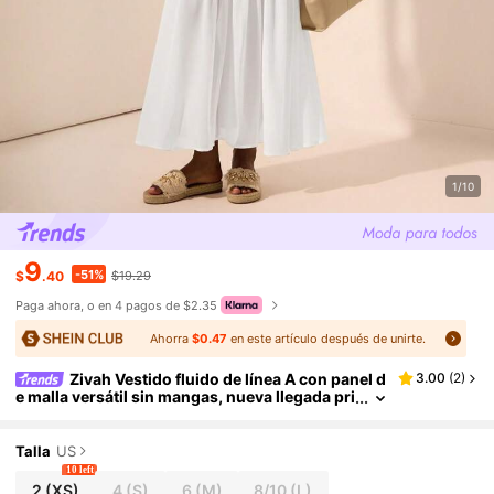
1/10
9
-51%
$
.40
$19.29
Paga ahora, o en 4 pagos de $2.35
Ahorra
$0.47
en este artículo después de unirte.
Zivah Vestido fluido de línea A con panel d
3.00
(
2
)
e malla versátil sin mangas, nueva llegada pri
mavera/verano 2025 para festival de música,
Pascua, Día de San Patricio, estilo occidental, nó
mada, fiesta de cumpleaños, graduación, ropa ca
Talla
US
sual de calle, vacaciones, crucero, playa, tomar el
10 left
sol, moda, invitado de boda bohemia, informal, b
2
(XS)
4
(S)
6
(M)
8/10
(L)