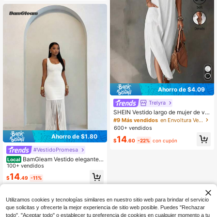
Ahorro de $4.09
Trelyra
SHEIN Vestido largo de mujer de ver
ano de algodón puro blanco con cu
#9 Más vendidos
en Envoltura Vestidos De Mujer
ello en V y cuello de botón, vestido
600+ vendidos
casual elegante, atuendo de vacaci
Ahorro de $1.80
14
ones y playa
$
.60
-22%
con cupón
#VestidoPromesa
BamGleam Vestido elegante d
Local
e unicolor con diseño de flecos, ade
100+ vendidos
cuado para el verano
14
$
.49
-11%
Utilizamos cookies y tecnologías similares en nuestro sitio web para brindar el servicio
que solicitas y ofrecerte la mejor experiencia de sitio web posible. Puedes "Rechazar
todo", "Aceptar todo" o establecer tu preferencia de cookies en cualquier momento a tu