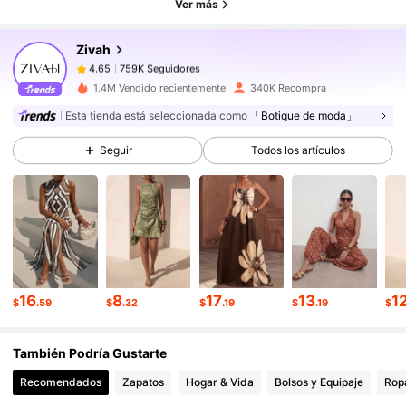
Ver más
Zivah
759K Seguidores
4.65
1***2
pagó
Hace 1 día
1.4M Vendido recientemente
340K Recompra
759K Seguidores
4.65
Esta tienda está seleccionada como
「Botique de moda」
Seguir
Todos los artículos
759K Seguidores
4.65
759K Seguidores
4.65
759K Seguidores
4.65
16
8
17
13
1
$
.59
$
.32
$
.19
$
.19
$
También Podría Gustarte
759K Seguidores
4.65
Recomendados
Zapatos
Hogar & Vida
Bolsos y Equipaje
Ropa