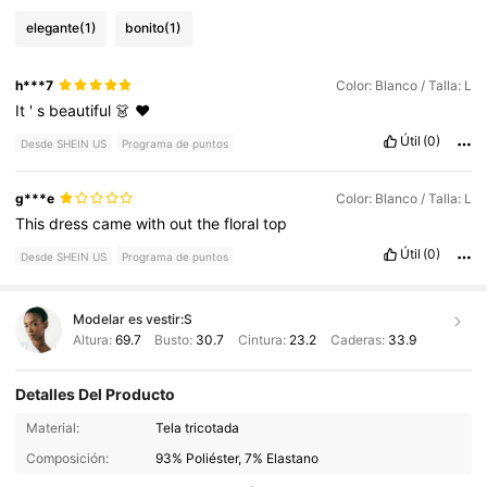
elegante
(1)
bonito
(1)
h***7
Color: Blanco / Talla: L
It
'
s
beautiful
👗
❤️
Útil
(0)
Desde SHEIN US
Programa de puntos
g***e
Color: Blanco / Talla: L
This
dress
came
with
out
the
floral
top
Útil
(0)
Desde SHEIN US
Programa de puntos
Modelar es vestir:
S
Altura:
69.7
Busto:
30.7
Cintura:
23.2
Caderas:
33.9
Detalles Del Producto
759K Seguidores
4.65
Material:
Tela tricotada
Composición:
93% Poliéster, 7% Elastano
759K Seguidores
4.65