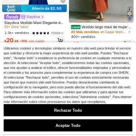
34
Ahorro de $2.50
Slaydiva
#3 Más vendidos
en Boda Vestidos Maxi De Mujer
7
50+ Dice "sexy"
Slaydiva Vestido Maxi Elegante de
Verano para Fiesta con Cuello Halt
Vestido largo maxi de mujer c
Local
#3 Más vendidos
#3 Más vendidos
en Boda Vestidos Maxi De Mujer
en Boda Vestidos Maxi De Mujer
#VestidoPromesa
er y Escote en V Profundo, Cola de
on escote en U y tirantes finos, ves
#2 Más vendidos
en Caqui Vestidos largos hasta el suelo
50+ Dice "sexy"
50+ Dice "sexy"
2.3k+ vendidos
(1000+)
Vestido largo con top tubo par
SOLERSUN Vestido elegante
Local
Local
Pez, Degradado Azul Claro Extra L
tido largo línea A con bolsillos, atue
800+ vendidos
#3 Más vendidos
en Boda Vestidos Maxi De Mujer
a mujer, vestido largo con abertura l
de mujer de cuello en V profundo de
200+ vendidos
20
argo, Perfecto para Cumpleaños, Di
20+ Dice "bonito"
ndo de verano
$
.39
-11%
con cupón
19
ateral de estampado de leopardo, v
color rosa suave con drapeado, ves
50+ Dice "sexy"
scotecas y Playa
18
$
.88
-41%
300+ vendidos
(100+)
$
.82
-33%
estido largo con parches de malla si
tido de fiesta elegante y largo para
Utilizamos cookies y tecnologías similares en nuestro sitio web para brindar el servicio
19
n tirantes y sin espalda para fiesta y
mujeres, perfecto para banquetes
que solicitas y ofrecerte la mejor experiencia de sitio web posible. Puedes "Rechazar
$
.78
-41%
salida nocturna
todo", "Aceptar todo" o establecer tu preferencia de cookies en cualquier momento a tu
elección. Al seleccionar "Aceptar todo", estableceremos todas las cookies opcionales,
que nos ayudan a analizar el tráfico, ofrecer funcionalidades mejoradas y personalizar
el contenido y los anuncios para complementar tu experiencia de compra con SHEIN.
Al seleccionar "Rechazar todo", permites el uso de cookies estrictamente necesarias
que hacen que nuestro sitio web funcione. Puedes desactivarlas cambiando la
configuración de tu navegador, pero esto puede afectar el funcionamiento del sitio web.
Para obtener más información sobre las cookies que utilizamos y para ajustar tus
configuraciones de cookies opcionales, selecciona "Administrar cookies". Para obtener
más información sobre cómo procesamos los datos que recopilamos,
Rechazar Todo
Mostrar artículos similares con stock
Ver todo
Aceptar Todo
Lo sentimos, este producto está agotado.
7