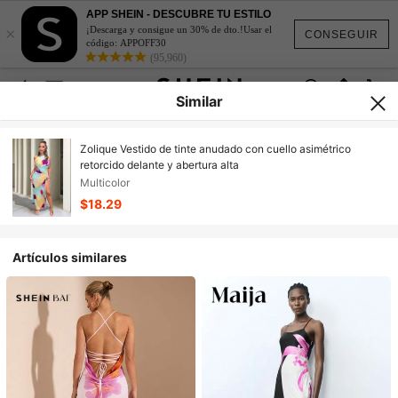
APP SHEIN - DESCUBRE TU ESTILO
×
¡Descarga y consigue un 30% de dto.!Usar el
CONSEGUIR
código: APPOFF30
(95,960)
Similar
Zolique Vestido de tinte anudado con cuello asimétrico
retorcido delante y abertura alta
Multicolor
$18.29
Artículos similares