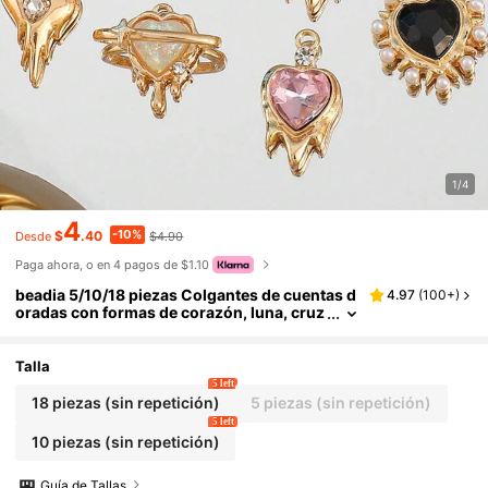
1/4
4
-10%
$
.40
$4.90
Desde
Paga ahora, o en 4 pagos de $1.10
beadia 5/10/18 piezas Colgantes de cuentas d
4.97
(
100+
)
oradas con formas de corazón, luna, cruz
y gota de agua estilo Y2K, adecuados par
a hacer joyas DIY, pulsera del Día de la Madre,
collar, aretes, regalo del Día de San Valentín
Talla
5 left
18 piezas (sin repetición)
5 piezas (sin repetición)
5 left
10 piezas (sin repetición)
Guía de Tallas