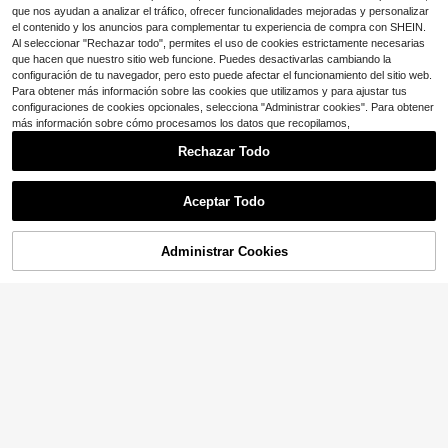
s, accesorios para hacer joyas DIY
que nos ayudan a analizar el tráfico, ofrecer funcionalidades mejoradas y personalizar
a mano, collares, pulseras y pendie
el contenido y los anuncios para complementar tu experiencia de compra con SHEIN.
ntes
Al seleccionar "Rechazar todo", permites el uso de cookies estrictamente necesarias
que hacen que nuestro sitio web funcione. Puedes desactivarlas cambiando la
configuración de tu navegador, pero esto puede afectar el funcionamiento del sitio web.
Para obtener más información sobre las cookies que utilizamos y para ajustar tus
configuraciones de cookies opcionales, selecciona "Administrar cookies". Para obtener
más información sobre cómo procesamos los datos que recopilamos,
Rechazar Todo
Clientes habituales
Aceptar Todo
¡Casi agotado!
Clientes habituales
Clientes habituales
Set de 7/15 piezas de colgantes en
forma de mariposa, cruz y corazón
¡Casi agotado!
¡Casi agotado!
Administrar Cookies
¡10% DE DESCUENTO!
AÑADIR A LA BOLSA
con perlas falsas color dorado, joye
Ahorro de $0.82
Clientes habituales
100+ vendidos
(100+)
ría lujosa para DIY de collares y pen
3
¡Casi agotado!
dientes para el Día de San Valentín
$
.39
-13%
100/50/30/5 piezas, Colgante de al
eación de girasol, no se alergiza fác
200+ vendidos
(100+)
ilmente, no se desvanece fácilment
2
$
.08
-28%
con cupón
e, muy adecuado para que las muje
res hagan collares, pulseras, caden
as corporales, pendientes, joyería d
e mujer, accesorios, haz tu propia jo
yería de mujer. Llaveros, amuletos,
piezas decorativas. Accesorios de j
oyería DIY. Suministros para hacer j
oyería. Encantos de pulsera, artesa
nía y regalos cotidianos. Temporad