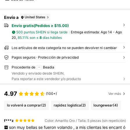
Envío a
United States
Envío gratis(Pedidos ≥ $15.00)
500 puntos SHEIN si llega tarde
Entrega estimada:
Ago 14 - Ago
20,
85.11% son ≤
8
días hábiles
Los artículos de esta categoría no se pueden devolver ni cambiar
Pagos seguros · Protección de privacidad
Procedente de
Beadia
Vendido y enviado desde SHEIN.
Para reportar a este vendedor y/o producto
4.97
(100+)
Ver más
lo volveré a comprar
(2)
rapidez logística
(2)
loungewear
(4)
f***z
Color: Amarillo Oro / Talla: 5 piezas (sin repetición)
son
muy
bellas
se
fueron
volando
,
a
mis
clientas
les
encant
ó