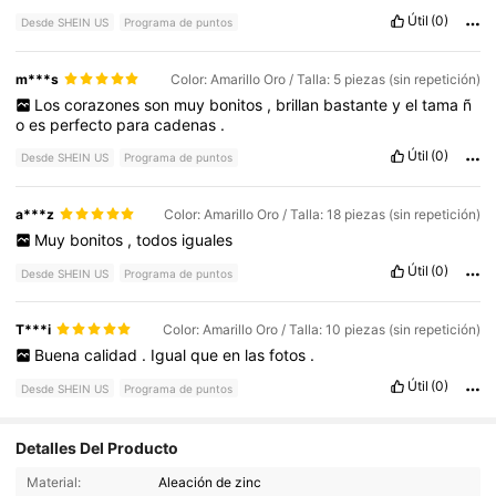
Útil
(0)
Desde SHEIN US
Programa de puntos
m***s
Color: Amarillo Oro / Talla: 5 piezas (sin repetición)
Los
corazones
son
muy
bonitos
,
brillan
bastante
y
el
tama
ñ
o
es
perfecto
para
cadenas
.
Útil
(0)
Desde SHEIN US
Programa de puntos
a***z
Color: Amarillo Oro / Talla: 18 piezas (sin repetición)
Muy
bonitos
,
todos
iguales
Útil
(0)
Desde SHEIN US
Programa de puntos
T***i
Color: Amarillo Oro / Talla: 10 piezas (sin repetición)
Buena
calidad
.
Igual
que
en
las
fotos
.
Útil
(0)
Desde SHEIN US
Programa de puntos
Detalles Del Producto
10K Seguidores
4.91
Material:
Aleación de zinc