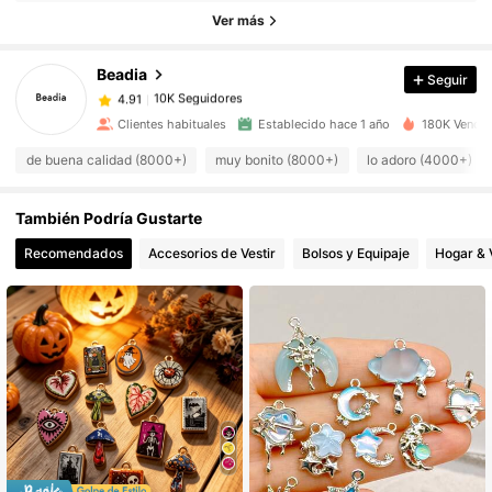
Ver más
10K Seguidores
4.91
Beadia
Seguir
10K Seguidores
4.91
Clientes habituales
Establecido hace 1 año
180K Vendid
de buena calidad (8000+)
muy bonito (8000+)
lo adoro (4000+)
10K Seguidores
4.91
También Podría Gustarte
10K Seguidores
4.91
Recomendados
Accesorios de Vestir
Bolsos y Equipaje
Hogar & 
10K Seguidores
4.91
10K Seguidores
4.91
10K Seguidores
4.91