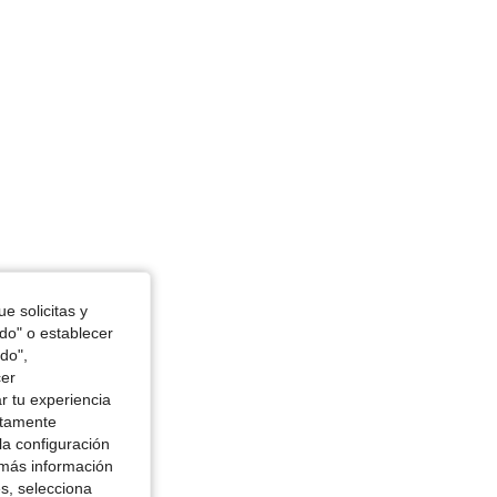
e solicitas y
odo" o establecer
do",
cer
r tu experiencia
ctamente
la configuración
 más información
es, selecciona