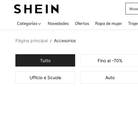
Muse
Categorías
Novedades
Ofertas
Ropa de mujer
Traje
Página principal
Accesorios
/
Tutto
Fino al -70%
Ufficio e Scuola
Auto