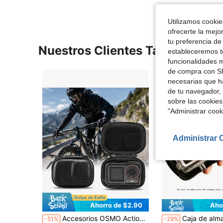
Utilizamos cookies
ofrecerte la mejo
tu preferencia de
Nuestros Clientes También Vie
estableceremos to
funcionalidades m
de compra con SH
necesarias que h
de tu navegador, 
sobre las cookies
"Administrar coo
Administrar 
Ahorro de $2.90
Aho
Accesorios OSMO Action 5/4/3Pro Bolsa de almacenamiento portátil mini de PU, adecuada para protector de pantalla de lente Osmo Action 5 Pro y tapa de lente de goma
Caja de almacenamiento mini adecuada para GoPro Hero 13 12 11 10 9 8 7 6 5 Estuche impermeable, adecuada par
-51%
-29%