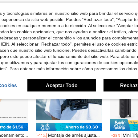
 y tecnologías similares en nuestro sitio web para brindar el servicio qu
r experiencia de sitio web posible. Puedes "Rechazar todo", "Aceptar t
 cookies en cualquier momento a tu elección. Al seleccionar "Aceptar to
ron
das las cookies opcionales, que nos ayudan a analizar el tráfico, ofre
ejoradas y personalizar el contenido y los anuncios para complementa
EIN. Al seleccionar "Rechazar todo", permites el uso de cookies estri
acen que nuestro sitio web funcione. Puedes desactivarlas cambiando 
pero esto puede afectar el funcionamiento del sitio web. Para obtener
 que utilizamos y para ajustar tus configuraciones de cookies opcional
kies". Para obtener más información sobre cómo procesamos los datos
Cookies
Aceptar Todo
Rechaz
rro de $1.56
Ahorro de $0.60
a Osmo Action 5 4 3 Estuche impermeable de cámara, adecuada para Insta360 Ace Pro One R Carcasa submarina
Montaje de arnés ajustable para el pecho compatible con GoPro Hero 13 12 11 10 9 8 7 6 5 4 Session 3 2 MAX Black, así como accesorios para DJI OSMO Action 5Pro/4/3
Mini Trípode Plegable de 1/4'' para Cámaras Poc
-11%
-28%