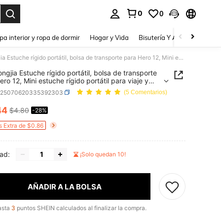
0
0
a. Press Enter to select.
pa interior y ropa de dormir
Hogar y Vida
Bisutería Y Accesorios
Be
chaohongjia Estuche rígido portátil, bolsa de transporte para Hero 12, Mini estuche rígido portátil para viaje y almacenamiento, también apto para Hero 11/10/9/8/7/6/5/4, Osmo Action 3, AKASO, Campark, YI Action Cámaras
ngjia Estuche rígido portátil, bolsa de transporte
ro 12, Mini estuche rígido portátil para viaje y
namiento, también apto para Hero
e25070620335392303
(5 Comentarios)
9/8/7/6/5/4, Osmo Action 3, AKASO, Campark, YI
n Cámaras
44
$4.80
-28%
ICE AND AVAILABILITY
s Extra de $0.86
ad:
¡Solo quedan 10!
AÑADIR A LA BOLSA
asta
3
puntos SHEIN calculados al finalizar la compra.