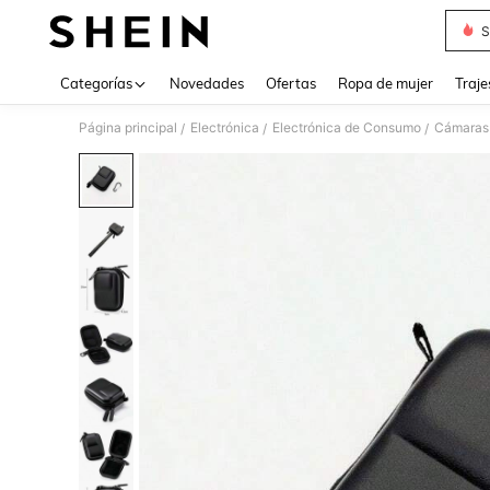
S
Use up 
Categorías
Novedades
Ofertas
Ropa de mujer
Traje
Página principal
Electrónica
Electrónica de Consumo
Cámaras 
/
/
/