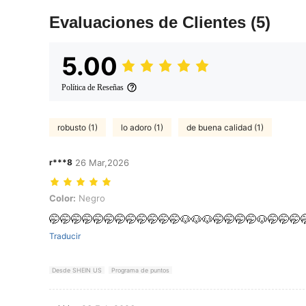
Evaluaciones de Clientes
(5)
5.00
Política de Reseñas
robusto (1)
lo adoro (1)
de buena calidad (1)
r***8
26 Mar,2026
Color: Negro
Color:
Negro
🤭🤭🤭🤭🤭🤭🤭🤭🤭🤭🤭🤭🐶🐶🐶🤭🤭🤭🤭🐶🤭🤭🤭
Traducir
Desde SHEIN US
Programa de puntos