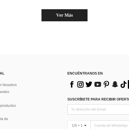
Ver Más
 AL
ENCUÉNTRANOS EN
n Nosotros
uestos
SUSCRÍBETE PARA RECIBIR OFERTA
 productos
ta de
US + 1