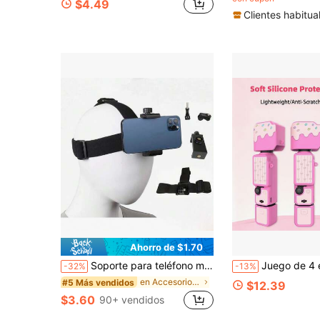
$4.49
Clientes habitua
Ahorro de $1.70
Soporte para teléfono montado en la cabeza, filmación en primera persona, video de desembalaje, transmisión en vivo al aire libre, adecuado para cámaras de acción 12 11 10 9 Osmo Action 2, también se adapta a teléfonos inteligentes como
Juego de 4 en 1 de Funda de Silicona para Body Completo para Osmo Pocket 3, Patrón de Bloque de Color Dulce de Helado Y2K con Lazo y Chispas, Cub
-32%
-13%
en Accesorios para cámaras de vídeo deportivas y d
#5 Más vendidos
$12.39
$3.60
90+ vendidos