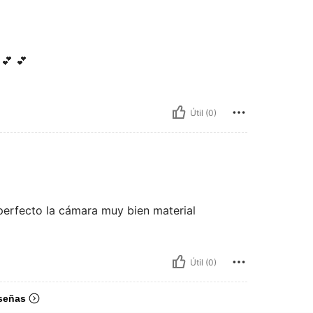
 💕 💕
Útil (0)
perfecto la cámara muy bien material
Útil (0)
señas