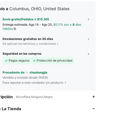
ío a
Columbus, OHIO, United States
Envío gratis(Pedidos ≥ $15.00)
Entrega estimada:
Ago 14 - Ago 20,
85.11% son ≤
8
días
hábiles
Devoluciones gratuitas en 30 días
Se aplican los términos y condiciones
Seguridad en las compras
Pagos seguros
Protección de privacidad
Procedente de
chaohongjia
Vendido y enviado desde SHEIN.
Para reportar a este vendedor y/o producto
4.68
7
37
ipción
Microfibra,Ninguno,Negro
4.68
7
37
 La Tienda
4.68
7
37