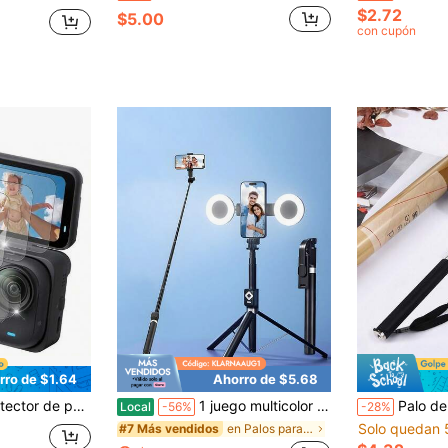
$2.72
$5.00
con cupón
rro de $1.64
Ahorro de $5.68
360 Go Ultra, adecuado para accesorios Insta 360 Go Ultra (3 sets)
1 juego multicolor 6 en 1, trípode para selfies de 67 pulgadas, luz de relleno incorporada, control remoto inalámbrico Bluetooth, pasador de páginas, rotación de 360°, compatible con grabación de video y control de música, compatible con iOS y Android, equipo portátil para vlogging para vacaciones de verano.
Palo de Selfie Extensible Para Hero 11/10/9/8, – 
Local
-56%
-28%
Solo quedan 
en Palos para selfies y cardanes de mano
#7 Más vendidos