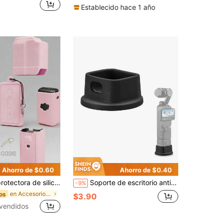
Establecido hace 1 año
Ahorro de $0.60
Ahorro de $0.40
tor Combo, protector de pantalla ligero, cubierta de agarre, soporte de base de silicona, también se adapta a Xtra Muse - Rosa
Soporte de escritorio antideslizante de silicona para DJI Osmo Pocket 3, ligero y compacto, accesorios para OSMO Pocket 3 ligeros
-9%
en Accesorios para cámaras de vídeo deportivas y d
os
$3.90
vendidos