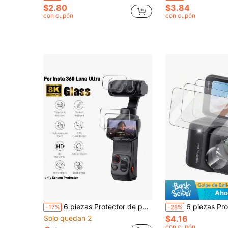
$2.80
$3.84
con cupón
con cupón
Aho
6 piezas Protector de pantalla Insta 360 Luna, vidrio templado de alta definición con dureza 9H, resistente a arañazos, resistente al desgaste, alta transparencia, compatible con 360 Luna Ultra.
6 piezas Protector de pantalla de vidrio templado 9H para la cámara Insta
-17%
-28%
Solo quedan 2
$4.16
con cupón