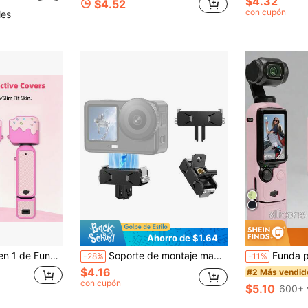
$4.32
$4.52
con cupón
les
Ahorro de $1.64
ierta Protectora de Pantalla, Piel de Cámara a Prueba de Golpes Todo Terreno, Regalo para Creadoras de Contenido de Vlog Femeninas
Soporte de montaje magnético, base adaptadora multifuncional de liberación rápida, compatible con accesorios de Osmo Action 5 Pro/4/3, con interfaces plegables duales y montaje magnético, tornillo de 1/4", adaptador compacto de trípode/mango/estabilizador profesional, compatible con accesorios de cámara Osmo 360/Action 6
Funda protectora de silicona suave para Osmo Pocket 3 Crea
-28%
-11%
$4.16
#2 Más vendid
con cupón
$5.10
600+ 