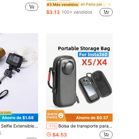
en Palos para selfies y cardanes de mano
#3 Más vendidos
$3.13
100+ vendidos
Ahorro de $1.68
Ahorro de $0.57
Monopié de Cámara de Acción Ligero Con 2 Conectores, Ajuste de Ángulo de 180°, 22-97cm Para Viajes y Vlogging
Bolsa de transporte para Insta360 X5 X4 Air X4Air X3 Ace Pro 2 Acepro Acepro2 Action 6 5 4 3 Hero 13 12 11 10 9 Estuche de almacenamiento antiarañazos Bolsa de almacenamiento portátil para accesorios de cámara de acción Insta 360 X5 X4
-11%
5
$4.53