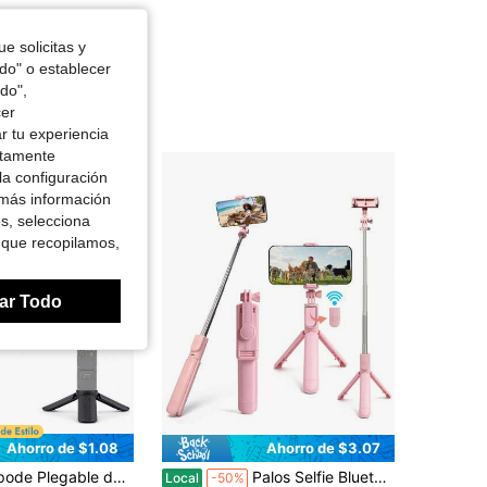
e solicitas y
odo" o establecer
do",
cer
r tu experiencia
ctamente
la configuración
 más información
es, selecciona
 que recopilamos,
ar Todo
Ahorro de $1.08
Ahorro de $3.07
ket 3, Osmo Action 4/5 Pro, Soporte Portátil de Escritorio para Vlogging, Viajes, Webcam & Luz LED
Palos Selfie Bluetooth Rosa con Control Remoto Inalámbrico, Soporte de Teléfono Extensible y Plegable Trípode, Rotación de 360° Palo Selfie Portátil para Viajes, Grabación de Video, Fotografía al Aire Libre, Transmisión en Vivo y Vlogging VJZK
Local
-50%