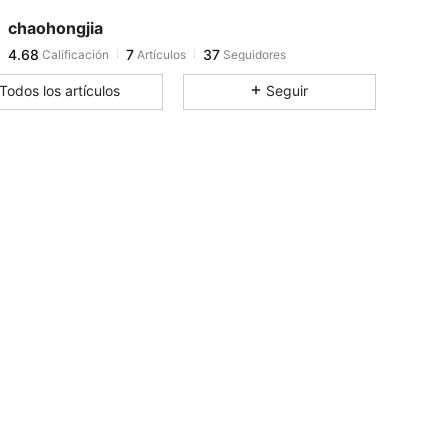
4.68
7
37
chaohongjia
4.68
7
37
Calificación
Artículos
Seguidores
t***v
pagó
Hace 1 día
4.68
7
37
Todos los artículos
Seguir
4.68
7
37