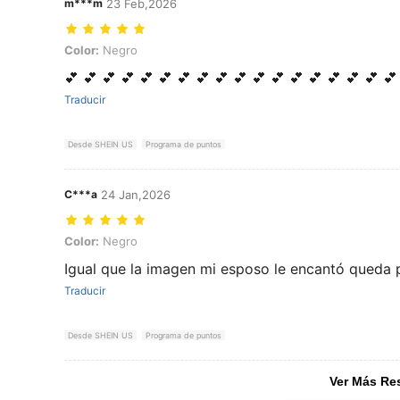
m***m
23 Feb,2026
Color: Negro
Color:
Negro
💕 💕 💕 💕 💕 💕 💕 💕 💕 💕 💕 💕 💕 💕 💕 💕 💕 💕
Traducir
Desde SHEIN US
Programa de puntos
C***a
24 Jan,2026
Color: Negro
Color:
Negro
Igual que la imagen mi esposo le encantó queda 
Traducir
Desde SHEIN US
Programa de puntos
Ver Más Re