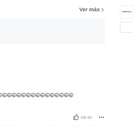
Ver más
🤭🤭🤭🤭🤭🤭🤭🤭🤭🤭🤭🤭🤭🤭🤭
Útil (0)