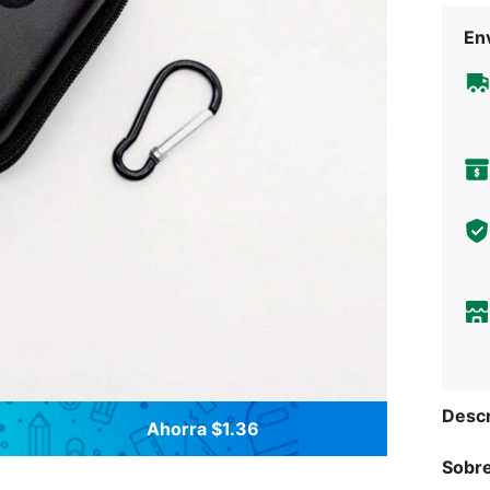
Env
Descr
Ahorra $1.36
Sobre