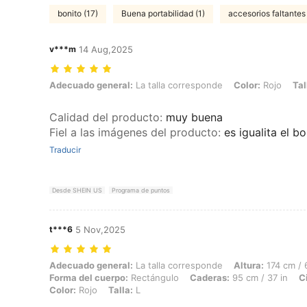
bonito (17)
Buena portabilidad (1)
accesorios faltantes 
v***m
14 Aug,2025
Adecuado general: La talla corresponde, Color: Rojo, Talla: L
Adecuado general:
La talla corresponde
Color:
Rojo
Tal
Calidad del producto
:
muy buena
Fiel a las imágenes del producto
:
es igualita el 
Traducir
Desde SHEIN US
Programa de puntos
t***6
5 Nov,2025
Adecuado general: La talla corresponde, Altura: 174 cm / 69 in, Peso:
Adecuado general:
La talla corresponde
Altura:
174 cm / 
Forma del cuerpo:
Rectángulo
Caderas:
95 cm / 37 in
C
Color:
Rojo
Talla:
L