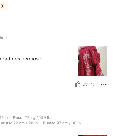
(1)
la:
L
bordado es hermoso
Útil (4)
 72 kg / 159 lbs, Forma del cuerpo: Rectángulo, Caderas: 95 cm / 37 in, Cintura: 72 
69 in
Peso:
72 kg / 159 lbs
intura:
72 cm / 28 in
Busto:
97 cm / 38 in