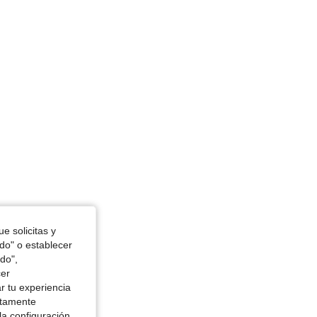
36 in, Forma del cuerpo: Manzana, Color: Verde Oscuro, Talla: M
e solicitas y
odo" o establecer
do",
cer
r tu experiencia
ctamente
la configuración