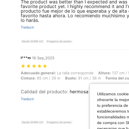
The product was better than I expected and was o
favorite product yet. I highly recommend it and I'
producto fue mejor de lo que esperaba y de alta 
favorito hasta ahora. Lo recomiendo muchísimo y
lo harás.
Traducir
Desde SHEIN US
Programa de puntos
l***m
16 Sep,2025
Adecuado general: La talla corresponde, Altura: 137 cm / 54 in, Peso
Adecuado general:
La talla corresponde
Altura:
137 cm / 
Cintura:
65 cm / 26 in
Busto:
91 cm / 36 in
Forma del c
Calidad del producto
:
hermosa me encanta está s
Utilizamos cookies
Traducir
ofrecerte la mejo
tu preferencia de
estableceremos to
funcionalidades m
de compra con SH
Desde SHEIN US
Programa de puntos
necesarias que h