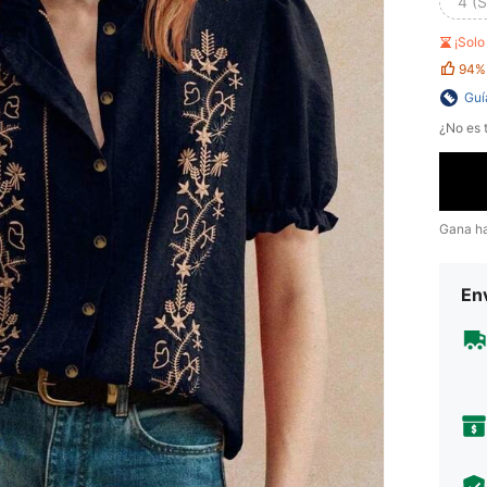
4 (S
¡Sol
94%
Guí
¿No es t
Gana h
Env