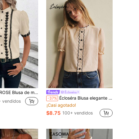
r con cuello de encaje color albaricoque y manga corta
Écloséra
Écloséra Blusa elegante y casual con mangas cortas, cuello con volantes bordados y decoración de botones para mujer, primavera/verano
-37%
 vendidos
¡Casi agotado!
$8.75
100+ vendidos