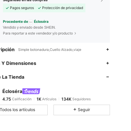
Pagos seguros
Protección de privacidad
Procedente de
Écloséra
Vendido y enviado desde SHEIN.
Para reportar a este vendedor y/o producto
ipción
Simple botonadura,Cuello Alzado,viaje
4.75
1K
134K
s Y Dimensiones
 La Tienda
4.75
1K
134K
Écloséra
4.75
1K
134K
Calificación
Artículos
Seguidores
a***n
pagó
Hace 1 día
Todos los artículos
Seguir
4.75
1K
134K
4.75
1K
134K