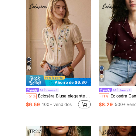
8
Ahorro de $6.80
Écloséra
Écloséra
Écloséra Blusa elegante de estilo retro francés con mangas abullonadas y bordado de color contrastante, tela texturizada negra, primavera/verano
Écloséra Camisa azul de mujer con cuello con volantes, mangas de pétalos y te
-51%
-11%
$6.59
$8.29
100+ vendidos
500+ vend