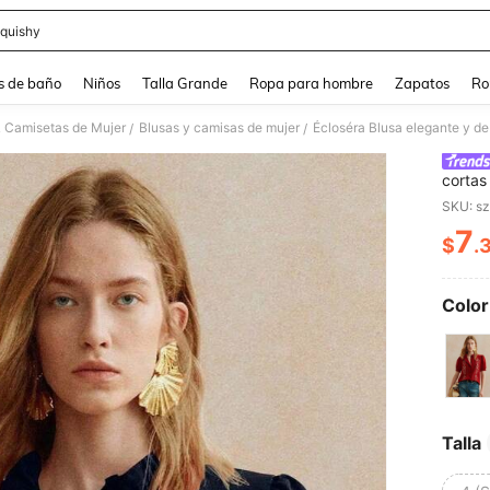
quishy
and down arrow keys to navigate search Búsqueda reciente and Busca y Encuentr
s de baño
Niños
Talla Grande
Ropa para hombre
Zapatos
Ro
& Camisetas de Mujer
Blusas y camisas de mujer
/
/
cortas
mujer,
SKU: s
7
$
.
PR
Color
Talla