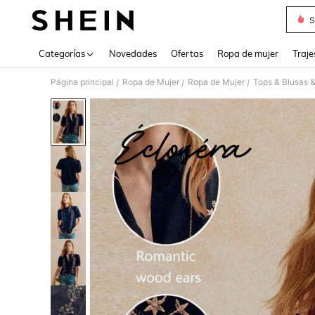
S
Use up 
Categorías
Novedades
Ofertas
Ropa de mujer
Traje
Página principal
Ropa de Mujer
Ropa de Mujer
Tops & Blusas 
/
/
/