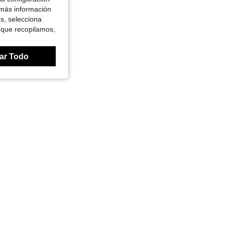
 más información
es, selecciona
 que recopilamos,
ar Todo