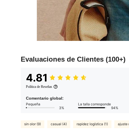
Evaluaciones de Clientes
(100+)
4.81
Política de Reseñas
Comentario global:
Pequeña
La talla corresponde
3%
94%
sin olor (9)
casual (4)
rapidez logística (1)
ajuste