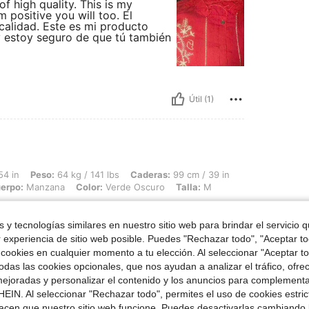
f high quality. This is my
m positive you will too. El
calidad. Este es mi producto
 estoy seguro de que tú también
Útil (1)
: 64 kg / 141 lbs, Caderas: 99 cm / 39 in, Cintura: 65 cm / 26 in, Busto: 91 cm / 
54 in
Peso:
64 kg / 141 lbs
Caderas:
99 cm / 39 in
uerpo:
Manzana
Color:
Verde Oscuro
Talla:
M
úper linda!
 y tecnologías similares en nuestro sitio web para brindar el servicio qu
r experiencia de sitio web posible. Puedes "Rechazar todo", "Aceptar t
 cookies en cualquier momento a tu elección. Al seleccionar "Aceptar to
das las cookies opcionales, que nos ayudan a analizar el tráfico, ofre
ejoradas y personalizar el contenido y los anuncios para complementa
Útil (1)
EIN. Al seleccionar "Rechazar todo", permites el uso de cookies estri
acen que nuestro sitio web funcione. Puedes desactivarlas cambiando 