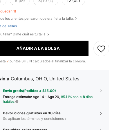
)
6 (M)
8/10 (L)
12 (XL)
o quedan 1!
de los clientes pensaron que era fiel a la talla.
a de Tallas
u talla? Dime cuál es tu talla
AÑADIR A LA BOLSA
asta
7
puntos SHEIN calculados al finalizar la compra.
ío a
Columbus, OHIO, United States
Envío gratis(Pedidos ≥ $15.00)
Entrega estimada:
Ago 14 - Ago 20,
85.11% son ≤
8
días
hábiles
Devoluciones gratuitas en 30 días
Se aplican los términos y condiciones
Seguridad en las compras