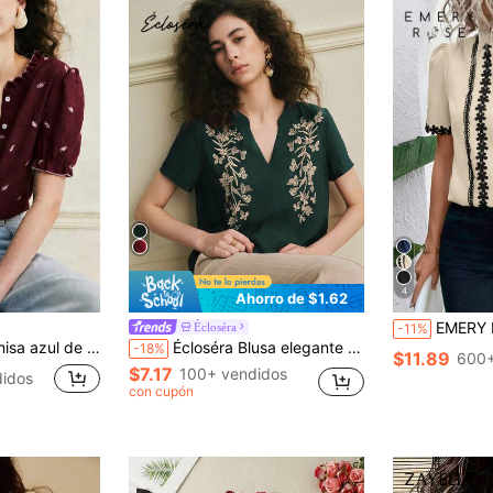
4
Ahorro de $1.62
EMERY ROSE Blusa de muje
Écloséra
-11%
xtura de tela suave, estilo francés casual de vacaciones, primavera/verano
Écloséra Blusa elegante de estilo vintage francés con cuello en V, bordada y de manga corta, color rojo vino para mujeres, primavera/verano
-18%
$11.89
600+
$7.17
100+ vendidos
idos
con cupón