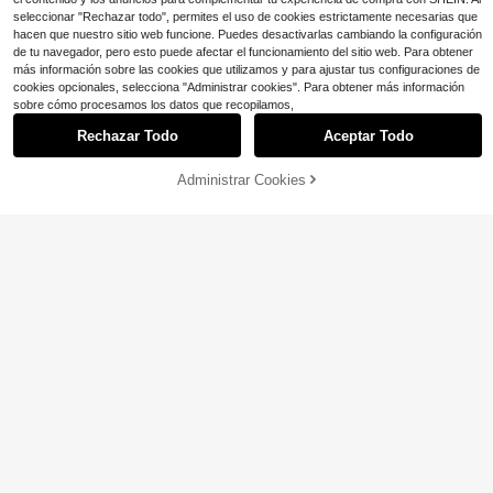
seleccionar "Rechazar todo", permites el uso de cookies estrictamente necesarias que
hacen que nuestro sitio web funcione. Puedes desactivarlas cambiando la configuración
de tu navegador, pero esto puede afectar el funcionamiento del sitio web. Para obtener
más información sobre las cookies que utilizamos y para ajustar tus configuraciones de
cookies opcionales, selecciona "Administrar cookies". Para obtener más información
sobre cómo procesamos los datos que recopilamos,
Rechazar Todo
Aceptar Todo
15
Ahorro de $5.78
Administrar Cookies
¡55% DE DESCUENTO!
AÑADIR A LA BOLSA
SHEIN Frenchy 2 piezas Conjunto d
e top sin mangas casual y pantalon
#8 Más vendidos
en Bohemio Conjuntos de dos piezas para mujer
Écloséra
es de pierna ancha para mujer
500+ vendidos
(100+)
Écloséra Conjunto de 2 piezas vinta
ge francés casual con lunares 202
18
18
$
.01
-24%
$
.39
-12%
6, top sin mangas y pantalones cort
os, para verano, primavera, otoño e
invierno, para salidas, ocasiones for
males, citas, pantalones con bolsillo
s, conjunto de 2 piezas con cárdiga
n