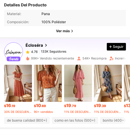
Detalles Del Producto
133K Seguidores
4.76
Material:
Pana
Composición:
100% Poliéster
133K Seguidores
Ver más
4.76
Écloséra
Seguir
133K Seguidores
4.76
a***n
pagó
Hace 4 horas
99K+ Vendido recientemente
54K+ Recompra
Increment
133K Seguidores
4.76
133K Seguidores
4.76
133K Seguidores
4.76
16
10
19
19
1
$
.19
$
.69
$
.79
$
.39
$
33% DE DESCUENTO
90+ vendidos
11% DE DESCUENTO
11% DE DESCUENTO
de buena calidad (800+)
como en las fotos (500+)
bonito (400+)
133K Seguidores
4.76