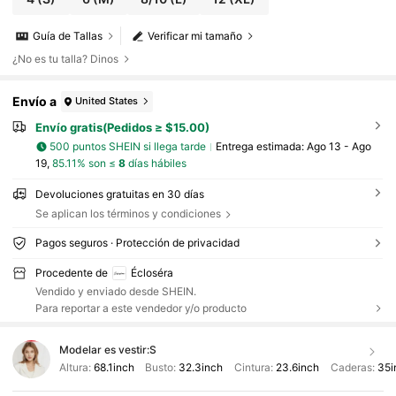
Guía de Tallas
Verificar mi tamaño
¿No es tu talla? Dinos
Envío a
United States
Envío gratis(Pedidos ≥ $15.00)
500 puntos SHEIN si llega tarde
Entrega estimada:
Ago 13 - Ago
19,
85.11% son ≤
8
días hábiles
Devoluciones gratuitas en 30 días
Se aplican los términos y condiciones
Pagos seguros · Protección de privacidad
Procedente de
Écloséra
Vendido y enviado desde SHEIN.
Para reportar a este vendedor y/o producto
Modelar es vestir:
S
Altura:
68.1inch
Busto:
32.3inch
Cintura:
23.6inch
Caderas:
35i