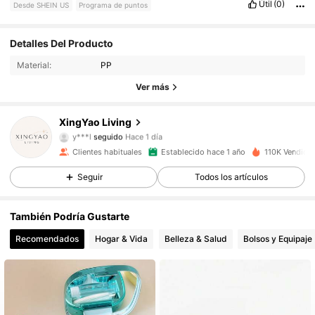
Útil
(0)
Desde SHEIN US
Programa de puntos
Detalles Del Producto
3.6K Seguidores
4.88
Material:
PP
3.6K Seguidores
4.88
Ver más
3.6K Seguidores
4.88
XingYao Living
y***l
seguido
Hace 1 día
3.6K Seguidores
4.88
Clientes habituales
Establecido hace 1 año
110K Vendido
Seguir
Todos los artículos
3.6K Seguidores
4.88
También Podría Gustarte
3.6K Seguidores
4.88
Recomendados
Hogar & Vida
Belleza & Salud
Bolsos y Equipaje
3.6K Seguidores
4.88
3.6K Seguidores
4.88