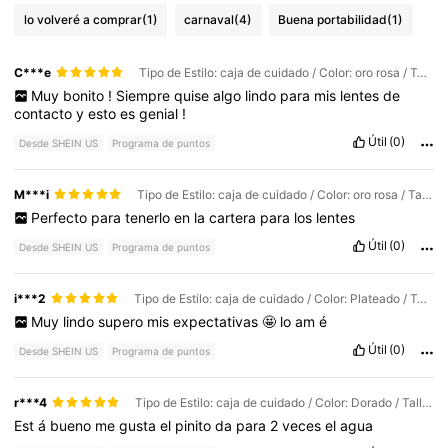
lo volveré a comprar
(1)
carnaval
(4)
Buena portabilidad
(1)
C***e
Tipo de Estilo: caja de cuidado / Color: oro rosa / Talla: Cantidad 1 pieza
Muy
bonito
!
Siempre
quise
algo
lindo
para
mis
lentes
de
contacto
y
esto
es
genial
!
Útil
(0)
Desde SHEIN US
Programa de puntos
M***i
Tipo de Estilo: caja de cuidado / Color: oro rosa / Talla: Cantidad 1 pieza
Perfecto
para
tenerlo
en
la
cartera
para
los
lentes
Útil
(0)
Desde SHEIN US
Programa de puntos
i***2
Tipo de Estilo: caja de cuidado / Color: Plateado / Talla: Cantidad 1 pieza
Muy
lindo
supero
mis
expectativas
🤩
lo
am
é
Útil
(0)
Desde SHEIN US
Programa de puntos
r***4
Tipo de Estilo: caja de cuidado / Color: Dorado / Talla: Cantidad 1 pieza
Est
á
bueno
me
gusta
el
pinito
da
para
2
veces
el
agua