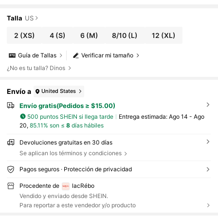
nte y romántica, estilo francés y parisino para San Valentí
n
Talla
US
2
(XS)
4
(S)
6
(M)
8/10
(L)
12
(XL)
Guía de Tallas
Verificar mi tamaño
¿No es tu talla? Dinos
Envío a
United States
Envío gratis(Pedidos ≥ $15.00)
500 puntos SHEIN si llega tarde
Entrega estimada:
Ago 14 - Ago
20,
85.11% son ≤
8
días hábiles
Devoluciones gratuitas en 30 días
Se aplican los términos y condiciones
Pagos seguros · Protección de privacidad
Procedente de
lacRébo
Vendido y enviado desde SHEIN.
Para reportar a este vendedor y/o producto