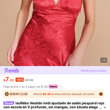
1/9
7
-60%
$
.20
$17.99
Paga ahora, o en 4 pagos de $1.80
Ahorra
$0.36
en este artículo después de unirte.
lacRébo Vestido midi ajustado de satén jacquard rojo
con escote en V profundo, sin mangas, con silueta elega