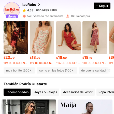
lacRébo
Seguir
84K Seguidores
4.69
Q***q
pagó
Hace 1 día
54K Vendido recientemente
16K Recompra
84K Seguidores
4.69
84K Seguidores
4.69
84K Seguidores
4.69
20
18
18
18
3
$
.79
$
.29
$
.69
$
.19
$
11% DE DESCUENTO
11% DE DESCUENTO
11% DE DESCUENTO
11% DE DESCUENTO
muy bonito (200+)
como en las fotos (100+)
de buena calidad (100
84K Seguidores
4.69
También Podría Gustarte
84K Seguidores
4.69
Recomendados
Joyas & Relojes
Accesorios de Vestir
Ropa Inter
84K Seguidores
4.69