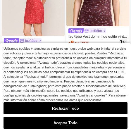
lacRébo
lacRébo Vestido mini de estilo vinta
ge con estampado floral en malla d
lacRébo
6
$
.94
-59%
e color marrón chocolate, de estilo f
lacRébo Vestido mini con estampad
rancés y parisino
Utilizamos cookies y tecnologías similares en nuestro sitio web para brindar el servicio
os mixtos en rojo, de manga corta y
10
que solicitas y ofrecerte la mejor experiencia de sitio web posible. Puedes "Rechazar
$
.22
-51%
escote en V. Vestido vintage lindo d
todo", "Aceptar todo" o establecer tu preferencia de cookies en cualquier momento a tu
e estilo primaveral y veraniego, con
estilo parisino y francés, con lunare
elección. Al seleccionar "Aceptar todo", estableceremos todas las cookies opcionales,
s y estampado floral. Vestido casual
que nos ayudan a analizar el tráfico, ofrecer funcionalidades mejoradas y personalizar
para vacaciones.
el contenido y los anuncios para complementar tu experiencia de compra con SHEIN.
Al seleccionar "Rechazar todo", permites el uso de cookies estrictamente necesarias
que hacen que nuestro sitio web funcione. Puedes desactivarlas cambiando la
configuración de tu navegador, pero esto puede afectar el funcionamiento del sitio web.
Para obtener más información sobre las cookies que utilizamos y para ajustar tus
configuraciones de cookies opcionales, selecciona "Administrar cookies". Para obtener
más información sobre cómo procesamos los datos que recopilamos,
Rechazar Todo
Aceptar Todo
4
5