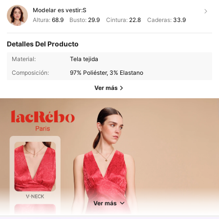
Modelar es vestir:
S
Altura:
68.9
Busto:
29.9
Cintura:
22.8
Caderas:
33.9
Detalles Del Producto
Material:
Tela tejida
Composición:
97% Poliéster, 3% Elastano
Ver más
84K Seguidores
4.69
Ver más
84K Seguidores
4.69