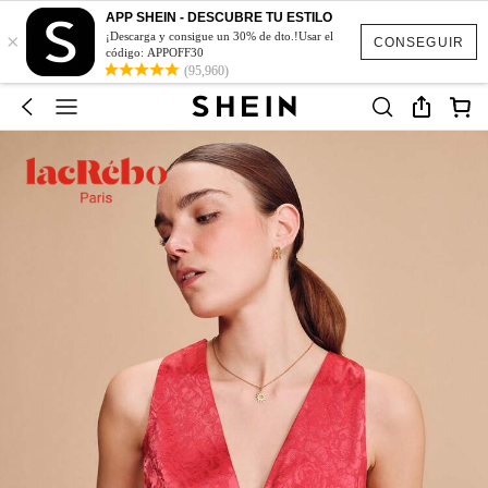
APP SHEIN - DESCUBRE TU ESTILO
×
¡Descarga y consigue un 30% de dto.!Usar el
CONSEGUIR
código: APPOFF30
(95,960)