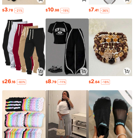
3
10
7
$
.78
$
.98
$
.41
-21%
-19%
-36%
26
8
2
$
.16
$
.79
$
.64
-60%
-11%
-18%