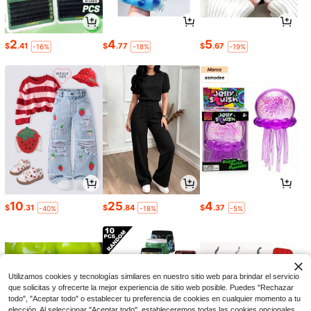
2
4
5
$
.41
$
.77
$
.67
-16%
-18%
-19%
10
25
4
$
.31
$
.84
$
.37
-40%
-18%
-5%
Utilizamos cookies y tecnologías similares en nuestro sitio web para brindar el servicio
que solicitas y ofrecerte la mejor experiencia de sitio web posible. Puedes "Rechazar
todo", "Aceptar todo" o establecer tu preferencia de cookies en cualquier momento a tu
elección. Al seleccionar "Aceptar todo", estableceremos todas las cookies opcionales,