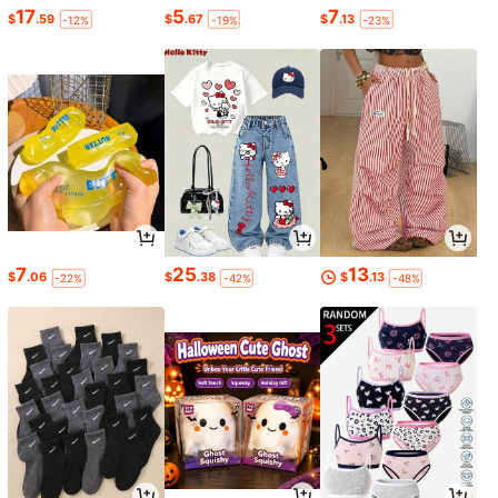
17
5
7
$
.59
$
.67
$
.13
-12%
-19%
-23%
7
25
13
$
.06
$
.38
$
.13
-22%
-42%
-48%