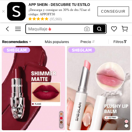
Makeup
APP SHEIN - DESCUBRE TU ESTILO
×
Sheglam
¡Descarga y consigue un 30% de dto.!Usar el
CONSEGUIR
código: APPOFF30
Maquillaje
(95,960)
Sheglam Maquillaje
Maquillaje Para Mujer
Recomendados
Más populares
Precio
Filtros
Makeup
Sheglam
10