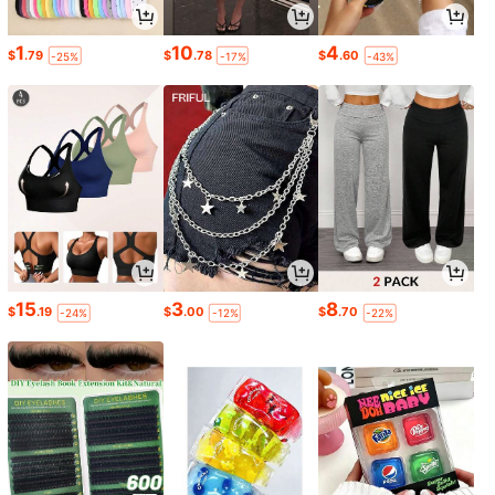
1
10
4
$
.79
$
.78
$
.60
-25%
-17%
-43%
15
3
8
$
.19
$
.00
$
.70
-24%
-12%
-22%