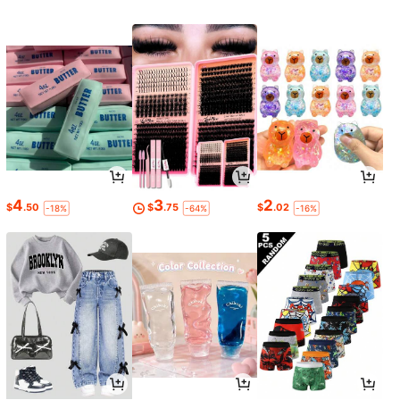
4
3
2
$
.50
$
.75
$
.02
-18%
-64%
-16%