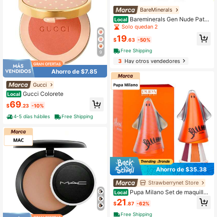
BareMinerals
Bareminerals Gen Nude Pate
Local
nt Lip Lacquer Ámbar 0,12 Oz (3,7
Solo quedan 2
ml) Maquillaje
19
$
.63
-50%
Free Shipping
9
3
Hay otros vendedores
Ahorro de $7.85
Gucci
Gucci Colorete
Local
69
$
.23
-10%
4-5 días hábiles
Free Shipping
Ahorro de $35.38
Strawberrynet Store
Pupa Milano Set de maquillaj
Local
e
21
$
.87
-62%
Free Shipping