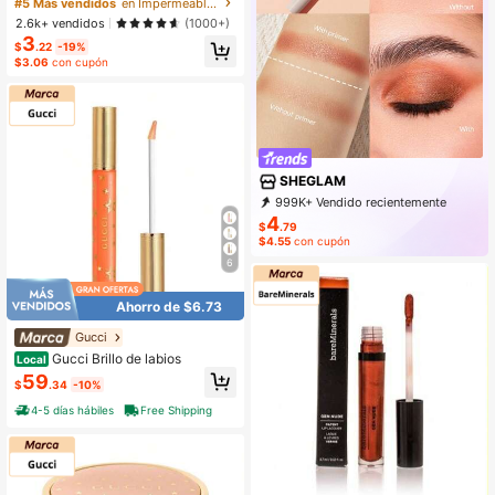
or LíQuido Kohl Kajal Henna Marca
#5 Más vendidos
en Impermeable Delineadores de ojos de larga durac
De Belleza CosméTica Maquillaje P
2.6k+ vendidos
(1000+)
ara Mujeres Y NiñAs
3
$
.22
-19%
$3.06
con cupón
SHEGLAM
999K+ Vendido recientemente
999K+ Recompra
4
$
.79
4.7M Suscripción
$4.55
con cupón
6
Ahorro de $6.73
Gucci
Gucci Brillo de labios
Local
59
$
.34
-10%
4-5 días hábiles
Free Shipping