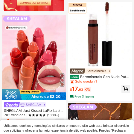
BareMinerals
Bareminerals Gen Nude Pate
Local
nt Lip Lacquer Bronzite 0.12 Oz (3.7
Solo quedan 1
Ml) Maquillaje
17
$
.63
-7%
Ahorro de $2.20
Free Shipping
SHEGLAM
SHEGLAM Just Kissed LáPiz Labial
-Bread Pudding Lip Combo Marca
70+ vendidos
(1000+)
De Belleza CosméTica Maquillaje P
4
$
.49
-33%
ara Mujeres Y NiñAs
$4.27
con cupón
Utilizamos cookies y tecnologías similares en nuestro sitio web para brindar el servicio
que solicitas y ofrecerte la mejor experiencia de sitio web posible. Puedes "Rechazar