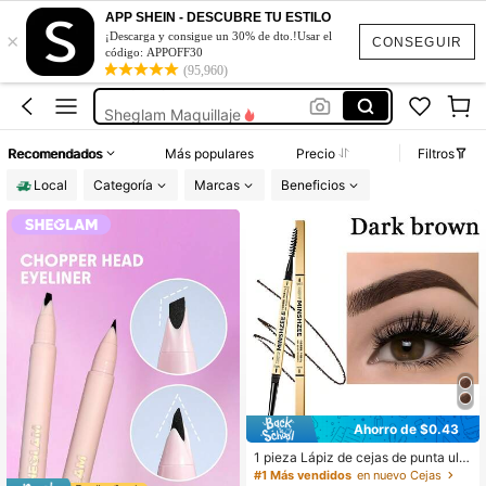
Makeup
APP SHEIN - DESCUBRE TU ESTILO
×
Sheglam
¡Descarga y consigue un 30% de dto.!Usar el
CONSEGUIR
código: APPOFF30
Maquillaje
(95,960)
Sheglam Maquillaje
Maquillaje Para Mujer
Recomendados
Más populares
Precio
Filtros
Makeup
Local
Categoría
Marcas
Beneficios
Sheglam
Ahorro de $0.43
1 pieza Lápiz de cejas de punta ultr
afina, resistente al agua, resistente
#1 Más vendidos
en nuevo Cejas