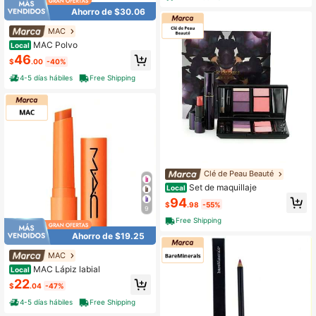
Ahorro de $30.06
MAC
MAC Polvo
Local
46
$
.00
-40%
4-5 días hábiles
Free Shipping
Clé de Peau Beauté
Set de maquillaje
Local
94
$
.98
-55%
9
Free Shipping
Ahorro de $19.25
MAC
MAC Lápiz labial
Local
22
$
.04
-47%
4-5 días hábiles
Free Shipping