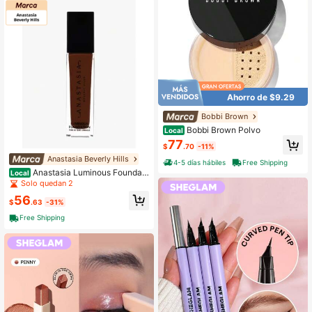
Ahorro de $9.29
Bobbi Brown
Bobbi Brown Polvo
Local
77
$
.70
-11%
Anastasia Beverly Hills
4-5 días hábiles
Free Shipping
Anastasia Luminous Foundati
Local
on 1 Oz 30Ml 570N Maquillaje
Solo quedan 2
56
$
.63
-31%
Free Shipping