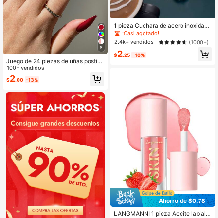
1 pieza Cuchara de acero inoxidabl
e
¡Casi agotado!
2.4k+ vendidos
(1000+)
8
2
$
.25
-10%
Juego de 24 piezas de uñas postiz
as largas con forma de almendra de
100+ vendidos
color rojo brillante, suministros de m
2
$
.00
-13%
anicura de presión para mujeres y n
iñas para uso diario
Ahorro de $0.78
LANGMANNI 1 pieza Aceite labial h