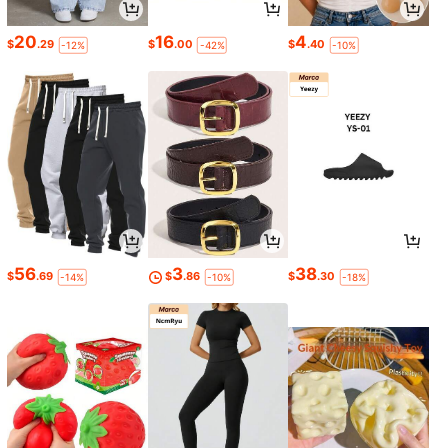
20
16
4
$
.29
$
.00
$
.40
-12%
-42%
-10%
56
3
38
$
.69
$
.86
$
.30
-14%
-10%
-18%