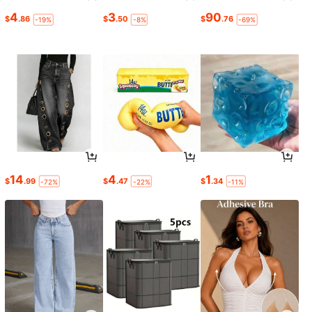
4
3
90
$
.86
$
.50
$
.76
-19%
-8%
-69%
14
4
1
$
.99
$
.47
$
.34
-72%
-22%
-11%