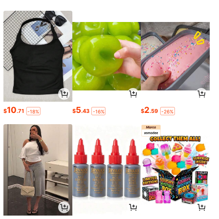
10
5
2
$
.71
$
.43
$
.59
-18%
-16%
-26%