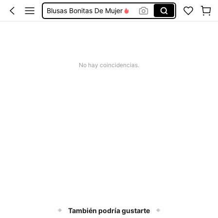
Blusas Bonitas De Mujer
Conjunto De Dos Piezas Mujer
Squishies
Vestidos De Mujer Casual
No hay coincidencias.
Vestidos Elegantes De Mujer
También podría gustarte