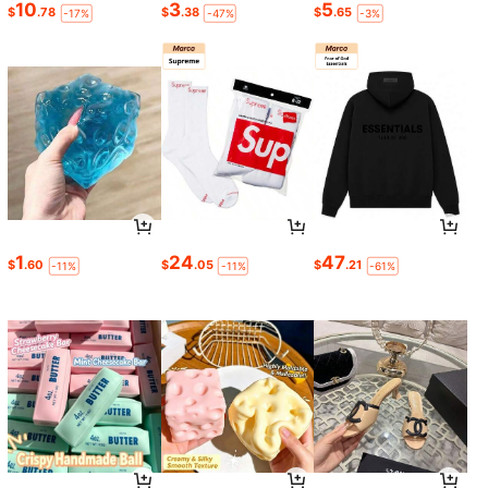
10
3
5
$
.78
$
.38
$
.65
-17%
-47%
-3%
1
24
47
$
.60
$
.05
$
.21
-11%
-11%
-61%