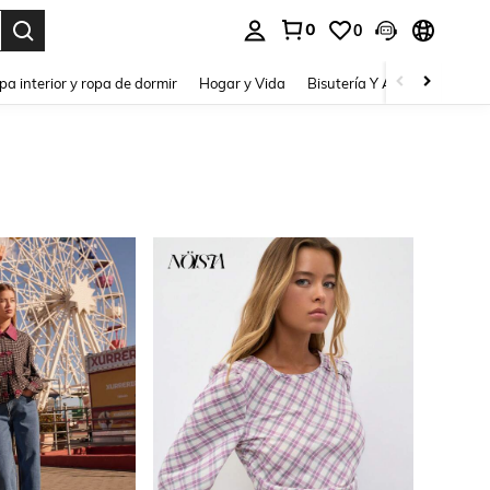
0
0
pa interior y ropa de dormir
Hogar y Vida
Bisutería Y Accesorios
Be