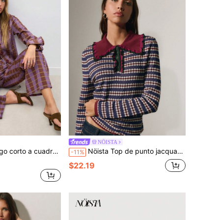
NÖISTA
 marrón. Otoño, vacaciones, casual chic, estilo elegante.
Nöista Top de punto jacquard morado con cuello burdeos y pechera de botones con volantes. Oficina, casual elegante, prendas de punto, otoño invierno, vuelta al colegio.
-11%
$22.19