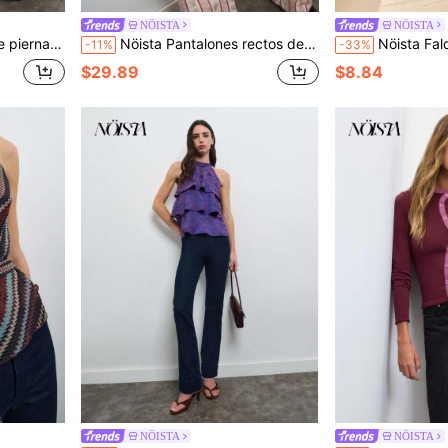
NÖISTA
NÖISTA
, fáciles de combinar, opción ideal de pantalones.
Nöista Pantalones rectos de cintura alta con estampado. Elegantes, cómodos y transpirables. Otoño, prácticos y versátiles, vuelta al cole
Nöista Falda midi de cintura alta, línea A, azul y marrón ancho, te
-11%
-33%
$29.89
$8.84
NÖISTA
NÖISTA