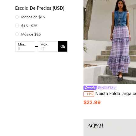
Escala De Precios (USD)
Menos de $15
$15 - $25
Más de $25
Mín.:
Máx:
Ok
NÖISTA
Nöista Falda larga con volantes escalonados a cuadros color lila con cintura elástica; usar para picnics, brunch, festivales, vacacio
-11%
$22.99