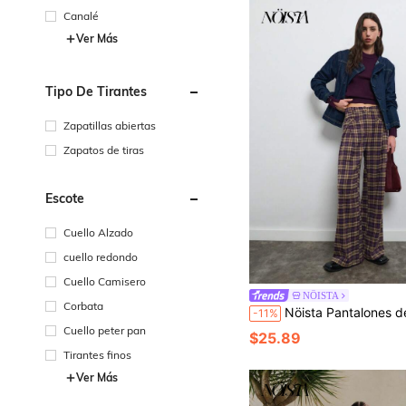
Canalé
Ver Más
Tipo De Tirantes
Zapatillas abiertas
Zapatos de tiras
Escote
Cuello Alzado
cuello redondo
Cuello Camisero
NÖISTA
Corbata
Nöista Pantalones de pierna ancha con cuadros escoceses morados y pliegues. Atuendos diarios, ropa para ocasiones, oficina, de día a noc
-11%
Cuello peter pan
$25.89
Tirantes finos
Ver Más