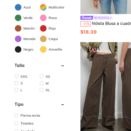
Azul
Multicolor
Verde
Rosa
NÖISTA
Nöista Blusa a cuadros estilo chino con cuello Peter Pan. Estilo casual 
-11%
Marrón
Rojo
$18.39
Morado
Caqui
Negro
Amarillo
Talla
XXS
XS
S
M
L
XL
Tipo
Pierna recta
Tirantes