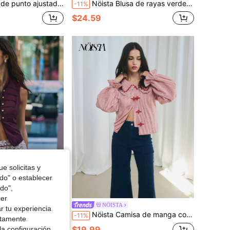
ad, elegante y práctico, primavera otoño, fiestas, citas, pieza indispensable en cualquier armario moderno.
Nöista Blusa de rayas verdes y puntos con cuello. Oficina, universidad, universidad, brunch, citas, uso diario, otoño, capas de otoño, atuendos de invierno para mujeres.
-11%
$24.59
e solicitas y
odo" o establecer
do",
cer
NÖISTA
r tu experiencia
lo de pie y botones metálicos para festivales y looks de salir.
Nöista Camisa de manga corta con cuello Peter Pan a cuadros
-11%
ctamente
$19.99
la configuración