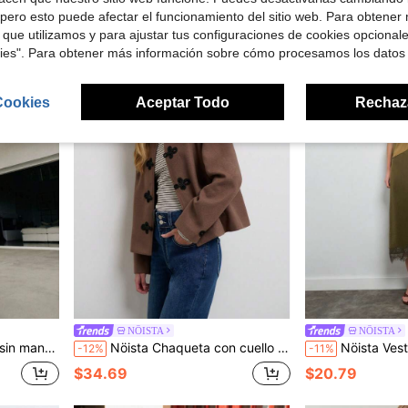
pero esto puede afectar el funcionamiento del sitio web. Para obtener
 que utilizamos y para ajustar tus configuraciones de cookies opcional
kies". Para obtener más información sobre cómo procesamos los datos
Cookies
Aceptar Todo
Rechaz
NÖISTA
NÖISTA
ciones y diversas ocasiones en verano.
Nöista Chaqueta con cuello Mao y detalle de botones. Otoño, ropa de oficina, ropa de ocasión, estilo elegante.
Nöista Vestido de satén midi color oliva con encaje. Ideal para
-12%
-11%
$34.69
$20.79