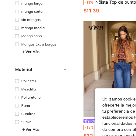
Nöista Top de punto sin mangas, corte al bies, ajustado, estilo bohemio. Elegante, salidas casuales, vacaciones primav
-11%
manga larga
$11.39
manga corta
sin mangas
manga media
Manga capa
Mangas Extra Largas
Ver Más
Material
Poliéster
Mezclilla
Poliuretano
Utilizamos cookies
ofrecerte la mejo
Pana
tu preferencia de
Cuadros
estableceremos to
NÖISTA
Suave
funcionalidades m
Nöista Chaqueta de ante marrón con cuello con volantes, bordado floral y bolsillos con parche. Brunch, de día a noche. Chaqueta de
-12%
de compra con SH
Ver Más
$32.09
necesarias que h