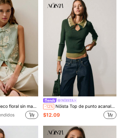
NÖISTA
elajado para vacaciones de verano y looks casuales de uso diario.
Nöista Top de punto acanalado verde oscuro con cuello con volantes y detalle de ojo de cerradura. Oficina, casual, universidad, escuela, capas. Otoño, invierno, para mujer
-12%
$12.09
endidos