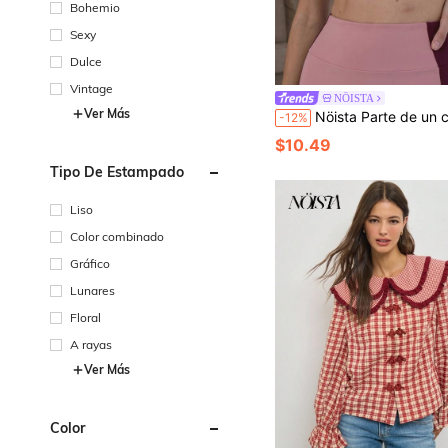
Bohemio
Sexy
Dulce
Vintage
NÖISTA
Ver Más
Nöista Parte de un conjunto. Sujetador deportivo de capas en color rosa pálido y burdeos con escote en V, tirantes dobles y detalle de e
-12%
$10.49
Tipo De Estampado
Liso
Color combinado
Gráfico
Lunares
Floral
A rayas
Ver Más
Color