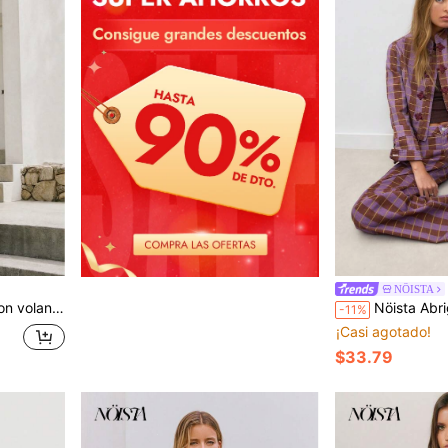
NÖISTA
nes, estilo bohemio, romántico, verano. Capas, otoño
Nöista Abrigo corto a cuadros púrpura y
-11%
¡Casi agotado!
$33.79