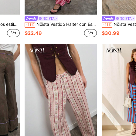
NÖISTA
NÖISTA
chic para otoño y escuela.
Nöista Vestido Halter con Estampado a Rayas en Forma de V en Tonos Rosa y Burdeos con Espalda Abierta. Atuendo de Otoño para Mujeres
Nöista Vestido Maxi con Estampado y Cuello Halt
-11%
-11%
$22.49
$30.99