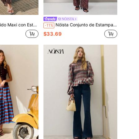
NÖISTA
er. Otoño, Ropa para Ocasiones, Vacaciones, Fiesta, Estilo Elegante.
Nöista Conjunto de Estampado Geométrico Burdeos. Otoño, Vacaciones, Resort, Fiesta, Estilo Elegante.
-11%
$33.69