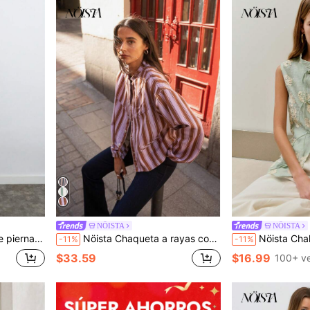
NÖISTA
NÖISTA
he, otoño, otoño, atuendos de invierno para mujeres.
Nöista Chaqueta a rayas con apertura frontal con botones de presión plateados, rayas en colores azul y rojo. Ropa de primavera para mujer, conjuntos casuales para mujer, conjunto de mujer Saint John, ropa de mujer, atuendos de verano para mujer, elegante. Vacaciones, lujo, salir, boda, fiesta, festival, vacaciones, verano
Nöista Chaleco floral sin mangas con ajuste r
-11%
-11%
$33.59
$16.99
100+ v