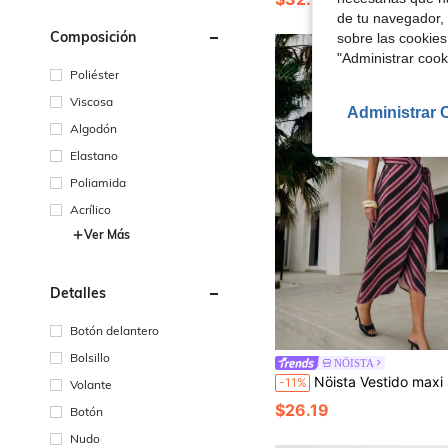
de tu navegador, 
Composición
sobre las cookies
"Administrar coo
Poliéster
Viscosa
Administrar 
Algodón
Elastano
Poliamida
Acrílico
Ver Más
Detalles
Botón delantero
Bolsillo
NÖISTA
Nöista Vestido maxi sin mangas a rayas, corte A, elegante, estilo retro. Adecuado para uso diario, vaca
-11%
Volante
$26.19
Botón
Nudo