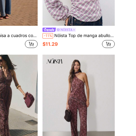
NÖISTA
sia. Otoño, ropa de oficina, brunch, estilo casual chic.
Nöista Top de manga abullonada a cuadros lila con cuello redondo y detalle de botones, para usar en brunch, citas, fiestas, cenas casuales, romántico, otoño, invierno
-11%
$11.29