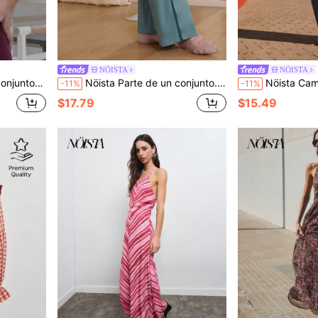
NÖISTA
NÖISTA
spalda cruzada. Ropa deportiva, entrenamiento, yoga
Nöista Parte de un conjunto. Pantalón acampanado sin costuras en verde con franja lateral en contraste. Forma de V en la parte trasera. Perfecto para ropa deportiva, barre, yoga y gimnasio, otoño
Nöista Camisa a cuadros con cuello fuc
-11%
-11%
$17.79
$15.49