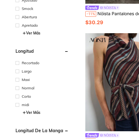
Ajustado
NÖISTA
Smock
Nöista Pantalones de pierna ancha con rayas verticales, de cintura alta, contrastantes, cómodos, prácticos, casuales. Primavera otoño
-11%
Abertura
$30.29
Apretado
Ver Más
Longitud
Recortado
Largo
Maxi
Normal
Corto
midi
Ver Más
Longitud De La Manga
NÖISTA