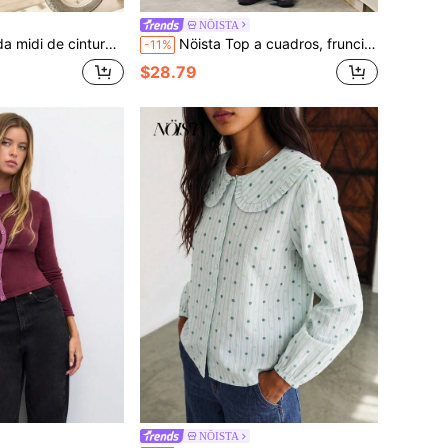
NÖISTA
la suave y de piel, uso casual para vacaciones en primavera, verano, otoño, altamente versátil y fácil
Nöista Top a cuadros, fruncido, con mangas abullonadas, de tela transpirable. Estilo preppy, dulce, elegancia francesa, para verano, otoño o vacaciones. Vuelta al colegio
-11%
$28.79
NÖISTA