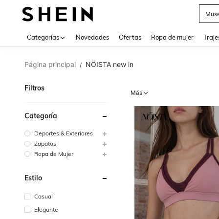
Muse
Categorías
Novedades
Ofertas
Ropa de mujer
Traje
Página principal
NÖISTA new in
/
Filtros
Más
Categoría
Deportes & Exteriores
Zapatos
Ropa de Mujer
Estilo
Casual
Elegante