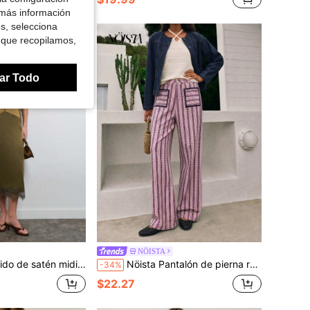
 más información
es, selecciona
 que recopilamos,
ar Todo
NÖISTA
 ocasiones, vacaciones y vestimenta de día a noche. Atuendos de otoño e invierno. Ropa de mujer.
Nöista Pantalón de pierna recta de cintura alta y corte holgado con rayas geométricas moradas.Paseos por la ciudad, verano, otoño, regreso a la escuela
-34%
$22.27