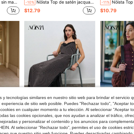
era, verano, otoño. Combinar con chaqueta
Nöista Top de satén jacquard morado con cuello halter y volantes; Evento formal, otoño, invierno, fiestas de verano, citas, invitada de boda, salir, vuelta al colegio
Nöista Top de punto ajustado color burdeos, suave, excelente elasticid
-10%
-11%
$12.79
$10.79
 y tecnologías similares en nuestro sitio web para brindar el servicio qu
r experiencia de sitio web posible. Puedes "Rechazar todo", "Aceptar t
 cookies en cualquier momento a tu elección. Al seleccionar "Aceptar to
das las cookies opcionales, que nos ayudan a analizar el tráfico, ofre
NÖISTA
NÖISTA
ejoradas y personalizar el contenido y los anuncios para complementa
 mujer para otoño e invierno, vuelta al colegio
Nöista Vestido Maxi Deslizante con Escote en V y Encaje en Contraste. Perfecto para Ocasiones, Noches, Fiestas, Uso Diario/Brunch, Citas Nocturnas, Otoño, Invierno
Nöista Top de inspiración militar con cuel
-11%
-11%
EIN. Al seleccionar "Rechazar todo", permites el uso de cookies estri
$23.09
$23.19
acen que nuestro sitio web funcione. Puedes desactivarlas cambiando 